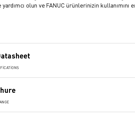
ze yardımcı olun ve FANUC ürünlerinizin kullanımını e
Datasheet
FICATIONS
chure
RANGE