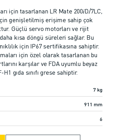
arı için tasarlanan LR Mate 200𝑖D/7LC,
çin genişletilmiş erişime sahip çok
tur. Güçlü servo motorları ve rijit
 daha kısa döngü süreleri sağlar. Bu
klılık için IP67 sertifikasına sahiptir.
maları için özel olarak tasarlanan bu
rtlarını karşılar ve FDA uyumlu beyaz
H1 gıda sınıfı grese sahiptir.
7 kg
911 mm
6