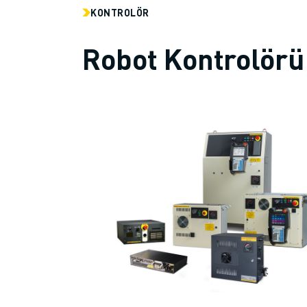
İLETIŞIM
KONTROLÖR
LOKASYONLAR
KÜNYE
Robot Kontrolörü