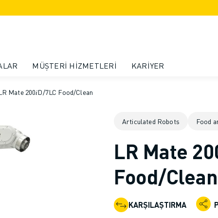
ALAR
MÜŞTERI HIZMETLERI
KARIYER
LR Mate 200𝑖D/7LC Food/Clean
Articulated Robots
Food a
LR Mate 20
Food/Clean
KARŞILAŞTIRMA