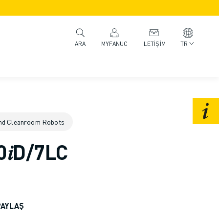
MYFANUC
İLETIŞIM
TR
ARA
nd Cleanroom Robots
0𝑖D/7LC
PAYLAŞ