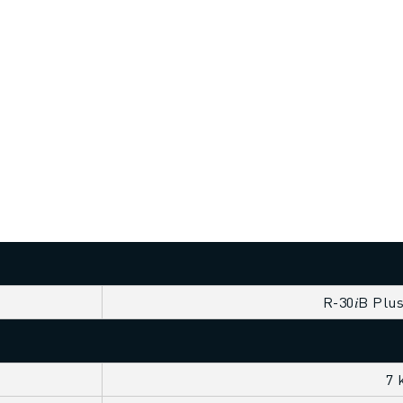
R-30𝑖B Plu
7 