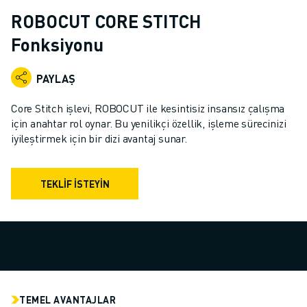
ENDÜSTRIYEL ROBOTLAR
ROBOCUT CORE STITCH
İŞBIRLIKÇI ROBOTLAR
Fonksiyonu
ROBOT YELPAZESI
ROBOT KONTROLÖRLERI
PAYLAŞ
ROBOT AKSESUARLARI
ROBOT YAZILIMI
Core Stitch işlevi, ROBOCUT ile kesintisiz insansız çalışma
SIMÜLASYON YAZILIMI
için anahtar rol oynar. Bu yenilikçi özellik, işleme sürecinizi
EĞITIM AMAÇLI ROBOTIK ÜRÜNLERI
iyileştirmek için bir dizi avantaj sunar.
ROBOT OTOMASYONU
ARK KAYNAK ROBOTLARI
TEKLIF İSTEYIN
EKLEMLI ROBOTLAR
ARC MATE SERISI
M-900 SERISI
DELTA ROBOTLAR
GIDA VE TEMIZ ODA ROBOTLARI
BOYA ROBOTLARI
PALETLEME ROBOTLARI
TEMEL AVANTAJLAR