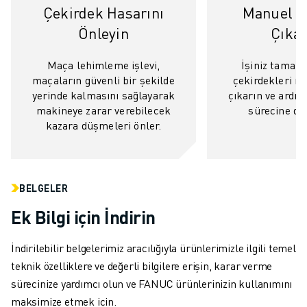
Çekirdek Hasarını
Manuel Ç
ELEKTRIKLI ARAÇLAR
Önleyin
Çıka
ELEKTRONIK
YIYECEK VE IÇECEK
Maça lehimleme işlevi,
İşiniz tamam
MEDIKAL
maçaların güvenli bir şekilde
çekirdekleri m
PLASTIK
yerinde kalmasını sağlayarak
çıkarın ve ardın
DEPOLAMA, LOJISTIK, SEVKIYAT
makineye zarar verebilecek
sürecine de
UYGULAMALAR
kazara düşmeleri önler.
TÜM UYGULAMALAR
5 EKSEN IŞLEME
ARK KAYNAĞI
BELGELER
BIRLEŞTIRME
CNC TAŞLAMA
Ek Bilgi için İndirin
CNC FREZELEME
CNC TORNA
İndirilebilir belgelerimiz aracılığıyla ürünlerimizle ilgili temel
YÜKSEK HIZLI DELME VE KILAVUZ ÇEKME
teknik özelliklere ve değerli bilgilere erişin, karar verme
ENJEKSIYON
sürecinize yardımcı olun ve FANUC ürünlerinizin kullanımını
MAKINE BESLEME
maksimize etmek için.