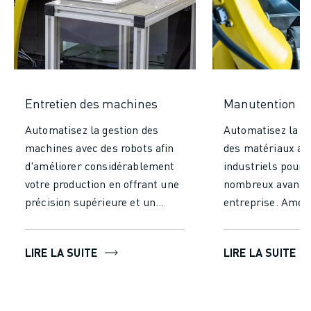
Entretien des machines
Manutention
Automatisez la gestion des
Automatisez la m
machines avec des robots afin
des matériaux av
d'améliorer considérablement
industriels pour 
votre production en offrant une
nombreux avantag
précision supérieure et un
entreprise. Améli
fonctionnement continu,
considérablement
contrairement à la gestion
efficacité et votr
LIRE LA SUITE
LIRE LA SUITE
manuelle. Augmentez
en réduisant le t
l'efficacité, obtenez un
efforts nécessaire
rendement constant, réduisez
manutention manu
les coûts de main-d'œuvre et
les robots foncti