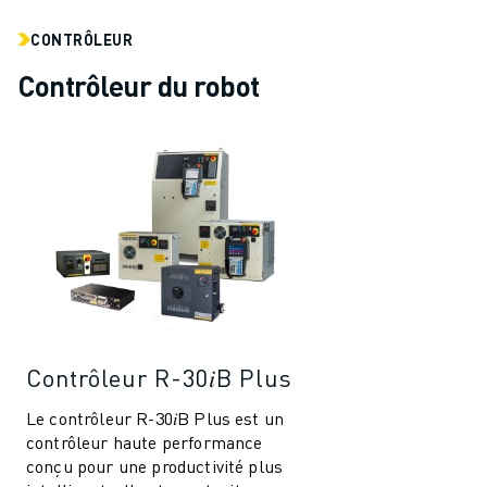
REJOIGNEZ-NOUS
CONTACT
CONTRÔLEUR
CONTACT
Contrôleur du robot
LOCALISATION DES SITES
IMPRESSION
Contrôleur R-30𝑖B Plus
Le contrôleur R-30𝑖B Plus est un
contrôleur haute performance
conçu pour une productivité plus