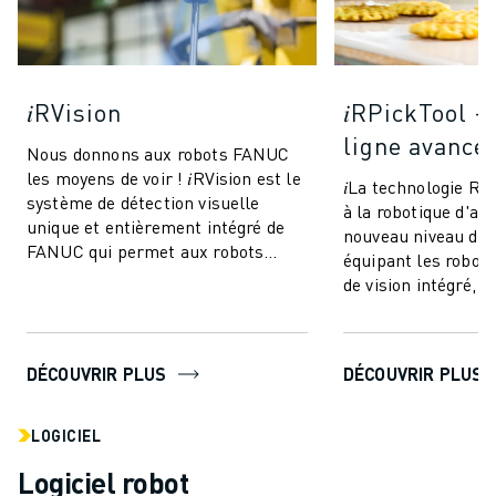
𝑖RVision
𝑖RPickTool -
ligne avancé
Nous donnons aux robots FANUC
les moyens de voir ! 𝑖RVision est le
𝑖La technologie R
système de détection visuelle
à la robotique d'at
unique et entièrement intégré de
nouveau niveau de 
FANUC qui permet aux robots
équipant les robot
FANUC de voir - rendant la
de vision intégré, e
production ...
une sorte de "coord
DÉCOUVRIR PLUS
DÉCOUVRIR PLUS
LOGICIEL
Logiciel robot