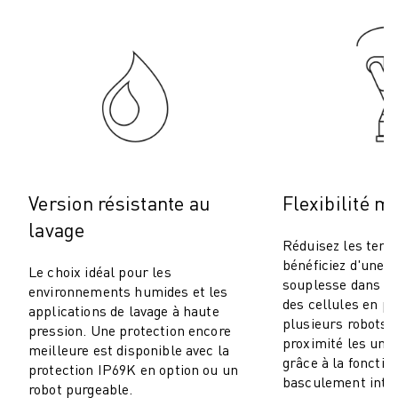
ROBOSHOT MAINTENANCE PRÉVENTIVE
COÛT TOTAL D'UNE ROBOSHOT
MACHINES D'ÉLECTROÉROSION PAR FIL
ROBOCUT MACHINES D'ÉLECTROÉROSION À FIL
ROBOCUT MATÉRIEL
LOGICIEL ROBOCUT
ROBOCUT MAINTENANCE PRÉVENTIVE
DURABILITÉ DU ROBOCUT
SOLUTIONS IIOT
Version résistante au
Flexibilité m
SOLUTIONS POUR L'USINE INTELLIGENTE
lavage
DES SOLUTIONS D'USINE INTELLIGENTE POUR AMÉLIORER L'EFFICAC
Réduisez les temp
ENREGISTREMENT DU PRODUIT "
bénéficiez d'une 
Le choix idéal pour les
TÉMOIGNAGES
souplesse dans la
environnements humides et les
SOLUTIONS
des cellules en p
applications de lavage à haute
plusieurs robots d
INDUSTRIES
pression. Une protection encore
proximité les uns
TOUTES LES INDUSTRIES
meilleure est disponible avec la
grâce à la fonctio
protection IP69K en option ou un
AÉROSPATIALE
basculement intel
robot purgeable.
AUTOMOBILE