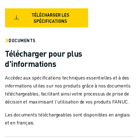
MANUTENTION
PEINTURE
TÉLÉCHARGER LES
PALETTISATION
SPÉCIFICATIONS
SOUDAGE PAR POINTS
INSPECTION DE LA VISION
DOCUMENTS
DÉCOUPAGE PAR FIL EDM
Télécharger pour plus
TÉMOIGNAGES
SERVICE CLIENTÈLE
d'informations
SERVICE CLIENTÈLE
FANUC PLANS
Accédez aux spécifications techniques essentielles et à des
TERRAIN ET MAINTENANCE
informations utiles sur nos produits grâce à nos documents
SUPPORT TECHNIQUE À DISTANCE
téléchargeables, facilitant ainsi votre processus de prise de
PIÈCES DE RECHANGE
décision et maximisant l'utilisation de vos produits FANUC.
REMISE À NEUF
Les documents téléchargeables sont disponibles en anglais
OUTILS DE SERVICE NUMÉRIQUE
et en français.
E-STORE
CENTRE DE TÉLÉCHARGEMENT " MYFANUC