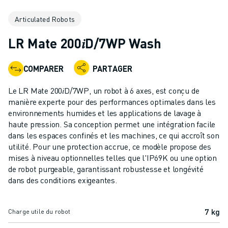
ROBOTS INDUSTRIELS
Articulated Robots
ROBOTS COLLABORATIFS
GAMME DE ROBOTS
LR Mate 200𝑖D/7WP Wash
CONTRÔLEURS DE ROBOTS
ACCESSOIRES POUR ROBOTS
COMPARER
PARTAGER
LOGICIEL ROBOT
LOGICIEL DE SIMULATION
Le LR Mate 200𝑖D/7WP, un robot à 6 axes, est conçu de
PRODUITS DE ROBOTIQUE ÉDUCATIVE
manière experte pour des performances optimales dans les
AUTOMATISATION DES ROBOTS
environnements humides et les applications de lavage à
haute pression. Sa conception permet une intégration facile
ROBOTS DE SOUDAGE À L'ARC
dans les espaces confinés et les machines, ce qui accroît son
ROBOTS ARTICULÉS
utilité. Pour une protection accrue, ce modèle propose des
SÉRIE ARC MATE
mises à niveau optionnelles telles que l'IP69K ou une option
SÉRIE M-900
de robot purgeable, garantissant robustesse et longévité
ROBOTS DELTA
dans des conditions exigeantes.
ROBOTS POUR L'ALIMENTATION ET LES SALLES BLANCHES
ROBOTS DE PEINTURE
7 kg
Charge utile du robot
ROBOTS PALETTISEURS