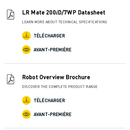
FORMATION ET ÉDUCATION
FANUC ACADEMY
LR Mate 200𝑖D/7WP Datasheet
SOLUTIONS POUR LES INDUSTRIES
LEARN MORE ABOUT TECHNICAL SPECIFICATIONS
SOLUTIONS POUR L'ÉDUCATION
WORLDSKILLS ET JEUNES TALENTS
TÉLÉCHARGER
ÉVÉNEMENTS ÉDUCATIFS
ACTUALITÉS ET MÉDIAS
AVANT-PREMIÈRE
ACTUALITÉS ET MÉDIAS
EVÉNEMENTS
ÉVÉNEMENTS ÉDUCATIFS
Robot Overview Brochure
A PROPOS DE FANUC
A PROPOS DE FANUC
DISCOVER THE COMPLETE PRODUCT RANGE
FANUC EN EUROPE
TÉLÉCHARGER
NOS SITES
DÉVELOPPEMENT DURABLE
AVANT-PREMIÈRE
CARRIÈRE
FAÇONNEZ VOTRE AVENIR AVEC FANUC