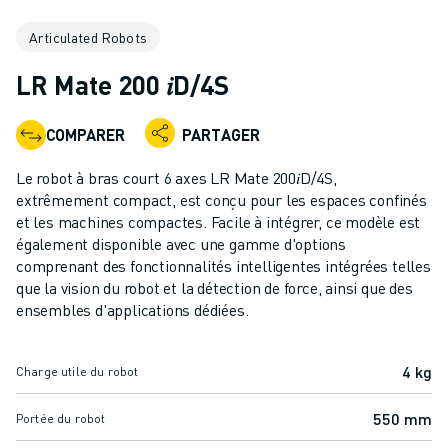
ROBOTS INDUSTRIELS
Articulated Robots
ROBOTS COLLABORATIFS
GAMME DE ROBOTS
LR Mate 200 𝑖D/4S
CONTRÔLEURS DE ROBOTS
ACCESSOIRES POUR ROBOTS
COMPARER
PARTAGER
LOGICIEL ROBOT
LOGICIEL DE SIMULATION
Le robot à bras court 6 axes LR Mate 200𝑖D/4S,
PRODUITS DE ROBOTIQUE ÉDUCATIVE
extrêmement compact, est conçu pour les espaces confinés
AUTOMATISATION DES ROBOTS
et les machines compactes. Facile à intégrer, ce modèle est
également disponible avec une gamme d'options
ROBOTS DE SOUDAGE À L'ARC
comprenant des fonctionnalités intelligentes intégrées telles
ROBOTS ARTICULÉS
que la vision du robot et la détection de force, ainsi que des
SÉRIE ARC MATE
ensembles d'applications dédiées.
SÉRIE M-900
ROBOTS DELTA
4 kg
Charge utile du robot
ROBOTS POUR L'ALIMENTATION ET LES SALLES BLANCHES
ROBOTS DE PEINTURE
550 mm
Portée du robot
ROBOTS PALETTISEURS