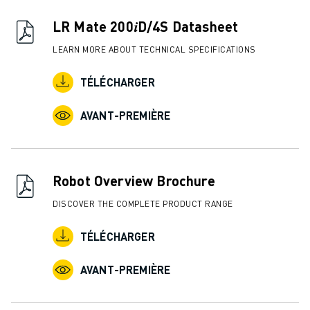
FORMATION ET ÉDUCATION
FANUC ACADEMY
LR Mate 200𝑖D/4S Datasheet
SOLUTIONS POUR LES INDUSTRIES
LEARN MORE ABOUT TECHNICAL SPECIFICATIONS
SOLUTIONS POUR L'ÉDUCATION
WORLDSKILLS ET JEUNES TALENTS
TÉLÉCHARGER
ÉVÉNEMENTS ÉDUCATIFS
ACTUALITÉS ET MÉDIAS
AVANT-PREMIÈRE
ACTUALITÉS ET MÉDIAS
EVÉNEMENTS
ÉVÉNEMENTS ÉDUCATIFS
Robot Overview Brochure
A PROPOS DE FANUC
A PROPOS DE FANUC
DISCOVER THE COMPLETE PRODUCT RANGE
FANUC EN EUROPE
TÉLÉCHARGER
NOS SITES
DÉVELOPPEMENT DURABLE
AVANT-PREMIÈRE
CARRIÈRE
FAÇONNEZ VOTRE AVENIR AVEC FANUC