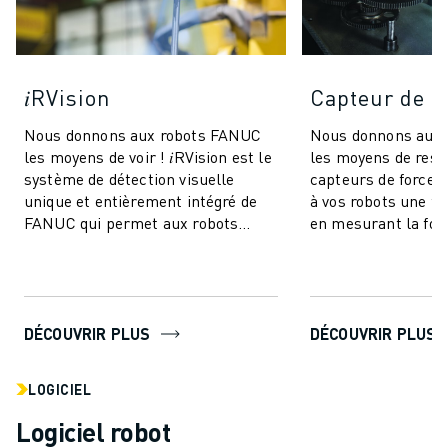
𝑖RVision
Capteur de f
Nous donnons aux robots FANUC
Nous donnons aux
les moyens de voir ! 𝑖RVision est le
les moyens de resse
système de détection visuelle
capteurs de force
unique et entièrement intégré de
à vos robots une t
FANUC qui permet aux robots
en mesurant la forc
FANUC de voir - rendant la
en six dimensions.
production ...
technologie am...
DÉCOUVRIR PLUS
DÉCOUVRIR PLUS
LOGICIEL
Logiciel robot