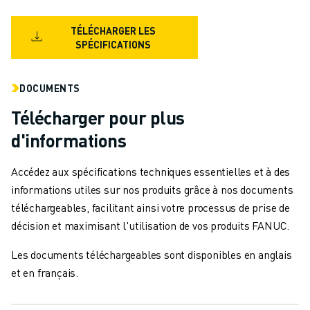
MANUTENTION
PEINTURE
TÉLÉCHARGER LES
SPÉCIFICATIONS
PALETTISATION
SOUDAGE PAR POINTS
INSPECTION DE LA VISION
DOCUMENTS
DÉCOUPAGE PAR FIL EDM
Télécharger pour plus
TÉMOIGNAGES
d'informations
SERVICE CLIENTÈLE
SERVICE CLIENTÈLE
Accédez aux spécifications techniques essentielles et à des
FANUC PLANS
informations utiles sur nos produits grâce à nos documents
TERRAIN ET MAINTENANCE
téléchargeables, facilitant ainsi votre processus de prise de
SUPPORT TECHNIQUE À DISTANCE
décision et maximisant l'utilisation de vos produits FANUC.
PIÈCES DE RECHANGE
REMISE À NEUF
Les documents téléchargeables sont disponibles en anglais
OUTILS DE SERVICE NUMÉRIQUE
et en français.
E-STORE
CENTRE DE TÉLÉCHARGEMENT " MYFANUC