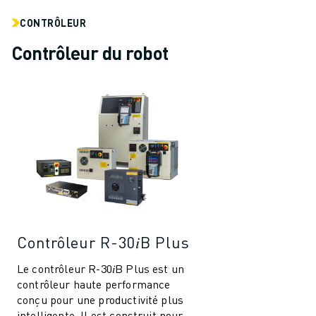
REJOIGNEZ-NOUS
CONTACT
CONTRÔLEUR
CONTACT
Contrôleur du robot
LOCALISATION DES SITES
IMPRESSION
Contrôleur R-30𝑖B Plus
Le contrôleur R-30𝑖B Plus est un
contrôleur haute performance
conçu pour une productivité plus
intelligente. Il est construit pour