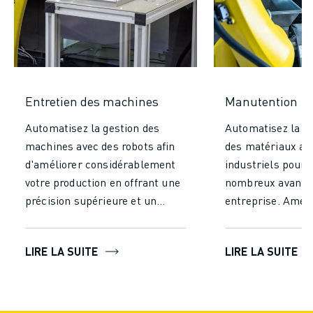
Entretien des machines
Manutention
Automatisez la gestion des
Automatisez la m
machines avec des robots afin
des matériaux av
d'améliorer considérablement
industriels pour 
votre production en offrant une
nombreux avantag
précision supérieure et un
entreprise. Améli
fonctionnement continu,
considérablement
contrairement à la gestion
efficacité et votr
LIRE LA SUITE
LIRE LA SUITE
manuelle. Augmentez
en réduisant le t
l'efficacité, obtenez un
efforts nécessaire
rendement constant, réduisez
manutention manu
les coûts de main-d'œuvre et
les robots foncti