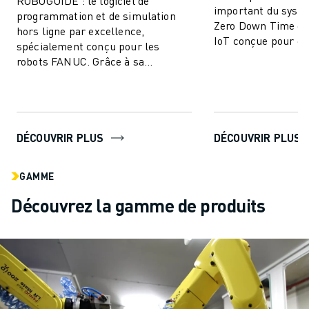
ROBOGUIDE : le logiciel de
important du syst
programmation et de simulation
Zero Down Time est
hors ligne par excellence,
IoT conçue pour él
spécialement conçu pour les
arrêts de producti
robots FANUC. Grâce à sa
améliorer ...
technologie de pointe, ROBOGUIDE
permet aux utilisateurs de...
DÉCOUVRIR PLUS
DÉCOUVRIR PLUS
GAMME
Découvrez la gamme de produits