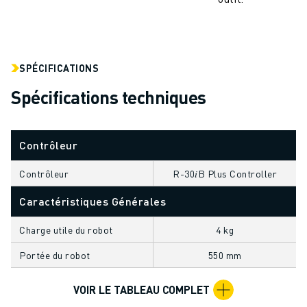
VÉHICULES ÉLECTRIQUES
ÉLECTRONIQUE
ALIMENTATION ET BOISSONS
MÉDICAL
SPÉCIFICATIONS
PLASTIQUES
Spécifications techniques
ENTREPOSAGE, LOGISTIQUE, POSTE ET COLIS
APPLICATIONS
TOUTES LES APPLICATIONS
Contrôleur
USINAGE 5 AXES
Contrôleur
R-30𝑖B Plus Controller
SOUDAGE À L'ARC
ASSEMBLAGE
Caractéristiques Générales
RECTIFICATION CNC
FRAISAGE CNC
Charge utile du robot
4 kg
TOURNAGE CNC
Portée du robot
550 mm
PERÇAGE ET TARAUDAGE À GRANDE VITESSE
MOULAGE PAR INJECTION
VOIR LE TABLEAU COMPLET
ENTRETIEN DES MACHINES