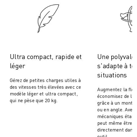
ROBOSHOT MAINTENANCE PRÉVENTIVE
COÛT TOTAL D'UNE ROBOSHOT
MACHINES D'ÉLECTROÉROSION PAR FIL
ROBOCUT MACHINES D'ÉLECTROÉROSION À FIL
ROBOCUT MATÉRIEL
LOGICIEL ROBOCUT
ROBOCUT MAINTENANCE PRÉVENTIVE
Ultra compact, rapide et
Une polyvale
DURABILITÉ DU ROBOCUT
SOLUTIONS IIOT
léger
s'adapte à to
SOLUTIONS POUR L'USINE INTELLIGENTE
situations
Gérez de petites charges utiles à
DES SOLUTIONS D'USINE INTELLIGENTE POUR AMÉLIORER L'EFFICAC
des vitesses très élevées avec ce
ENREGISTREMENT DU PRODUIT "
Augmentez la flexi
modèle léger et ultra compact,
économisez de l'e
TÉMOIGNAGES
qui ne pèse que 20 kg.
grâce à un montag
SOLUTIONS
ou en angle. Avec 
INDUSTRIES
mécaniques étanch
TOUTES LES INDUSTRIES
peut même être i
AÉROSPATIALE
directement dans
AUTOMOBILE
outil.