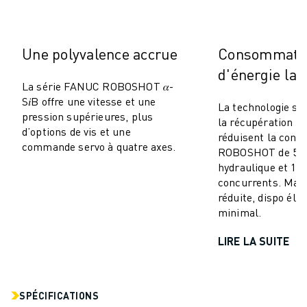
MANUTENTION
PEINTURE
PALETTISATION
Une polyvalence accrue
Consommati
SOUDAGE PAR POINTS
d'énergie la 
INSPECTION DE LA VISION
La série FANUC ROBOSHOT 𝛼-
DÉCOUPAGE PAR FIL EDM
S𝑖B offre une vitesse et une
La technologie se
pression supérieures, plus
TÉMOIGNAGES
la récupération d’
d’options de vis et une
SERVICE CLIENTÈLE
réduisent la con
commande servo à quatre axes.
ROBOSHOT de 50–
SERVICE CLIENTÈLE
hydraulique et 10
FANUC PLANS
concurrents. Mai
TERRAIN ET MAINTENANCE
réduite, dispo éle
SUPPORT TECHNIQUE À DISTANCE
minimal.
PIÈCES DE RECHANGE
LIRE LA SUITE
REMISE À NEUF
OUTILS DE SERVICE NUMÉRIQUE
E-STORE
CENTRE DE TÉLÉCHARGEMENT " MYFANUC
SPÉCIFICATIONS