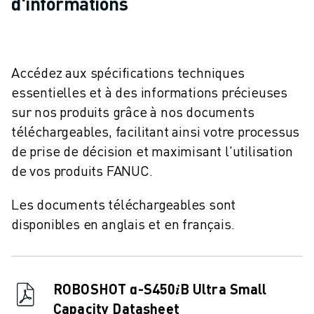
d'informations
REJOIGNEZ-NOUS
CONTACT
CONTACT
LOCALISATION DES SITES
Accédez aux spécifications techniques
IMPRESSION
essentielles et à des informations précieuses
sur nos produits grâce à nos documents
téléchargeables, facilitant ainsi votre processus
de prise de décision et maximisant l'utilisation
de vos produits FANUC.
Les documents téléchargeables sont
disponibles en anglais et en français.
ROBOSHOT α-S450𝑖B Ultra Small
Capacity Datasheet