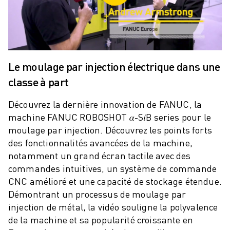
ROBOSHOT MAINTENANCE PRÉVENTIVE
COÛT TOTAL D'UNE ROBOSHOT
MACHINES D'ÉLECTROÉROSION PAR FIL
ROBOCUT MACHINES D'ÉLECTROÉROSION À FIL
ROBOCUT MATÉRIEL
Le moulage par injection électrique dans une
LOGICIEL ROBOCUT
classe à part
ROBOCUT MAINTENANCE PRÉVENTIVE
DURABILITÉ DU ROBOCUT
Découvrez la dernière innovation de FANUC, la
SOLUTIONS IIOT
machine FANUC ROBOSHOT 𝛼-S𝑖B series pour le
SOLUTIONS POUR L'USINE INTELLIGENTE
moulage par injection. Découvrez les points forts
DES SOLUTIONS D'USINE INTELLIGENTE POUR AMÉLIORER L'EFFICAC
des fonctionnalités avancées de la machine,
ENREGISTREMENT DU PRODUIT "
notamment un grand écran tactile avec des
TÉMOIGNAGES
commandes intuitives, un système de commande
SOLUTIONS
CNC amélioré et une capacité de stockage étendue.
INDUSTRIES
Démontrant un processus de moulage par
TOUTES LES INDUSTRIES
injection de métal, la vidéo souligne la polyvalence
AÉROSPATIALE
de la machine et sa popularité croissante en
AUTOMOBILE