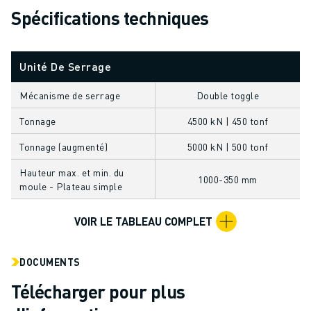
FORMATION ET ÉDUCATION
Spécifications techniques
FANUC ACADEMY
SOLUTIONS POUR LES INDUSTRIES
SOLUTIONS POUR L'ÉDUCATION
Unité De Serrage
WORLDSKILLS ET JEUNES TALENTS
Mécanisme de serrage
Double toggle
ÉVÉNEMENTS ÉDUCATIFS
ACTUALITÉS ET MÉDIAS
Tonnage
4500 kN | 450 tonf
ACTUALITÉS ET MÉDIAS
Tonnage (augmenté)
5000 kN | 500 tonf
EVÉNEMENTS
ÉVÉNEMENTS ÉDUCATIFS
Hauteur max. et min. du
1000-350 mm
moule - Plateau simple
A PROPOS DE FANUC
A PROPOS DE FANUC
VOIR LE TABLEAU COMPLET
FANUC EN EUROPE
NOS SITES
DÉVELOPPEMENT DURABLE
DOCUMENTS
CARRIÈRE
Télécharger pour plus
FAÇONNEZ VOTRE AVENIR AVEC FANUC