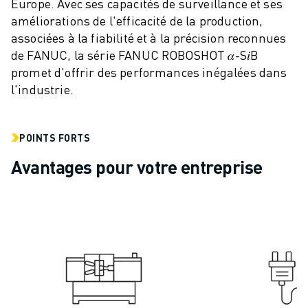
Europe. Avec ses capacités de surveillance et ses
VÉHICULES ÉLECTRIQUES
améliorations de l'efficacité de la production,
ÉLECTRONIQUE
associées à la fiabilité et à la précision reconnues
ALIMENTATION ET BOISSONS
de FANUC, la série FANUC ROBOSHOT 𝛼-S𝑖B
MÉDICAL
promet d'offrir des performances inégalées dans
PLASTIQUES
l'industrie.
ENTREPOSAGE, LOGISTIQUE, POSTE ET COLIS
APPLICATIONS
POINTS FORTS
TOUTES LES APPLICATIONS
USINAGE 5 AXES
Avantages pour votre entreprise
SOUDAGE À L'ARC
ASSEMBLAGE
RECTIFICATION CNC
FRAISAGE CNC
TOURNAGE CNC
PERÇAGE ET TARAUDAGE À GRANDE VITESSE
MOULAGE PAR INJECTION
ENTRETIEN DES MACHINES