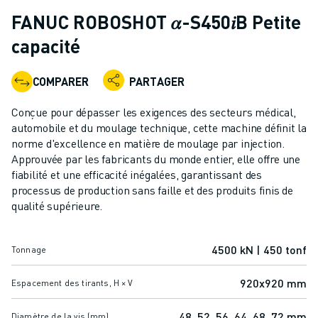
ROBOTS INDUSTRIELS
FANUC ROBOSHOT 𝛼-S450𝑖B Petite
ROBOTS COLLABORATIFS
capacité
GAMME DE ROBOTS
CONTRÔLEURS DE ROBOTS
COMPARER
PARTAGER
ACCESSOIRES POUR ROBOTS
LOGICIEL ROBOT
Conçue pour dépasser les exigences des secteurs médical,
LOGICIEL DE SIMULATION
automobile et du moulage technique, cette machine définit la
PRODUITS DE ROBOTIQUE ÉDUCATIVE
norme d'excellence en matière de moulage par injection.
AUTOMATISATION DES ROBOTS
Approuvée par les fabricants du monde entier, elle offre une
fiabilité et une efficacité inégalées, garantissant des
ROBOTS DE SOUDAGE À L'ARC
processus de production sans faille et des produits finis de
ROBOTS ARTICULÉS
qualité supérieure.
SÉRIE ARC MATE
SÉRIE M-900
ROBOTS DELTA
4500 kN | 450 tonf
Tonnage
ROBOTS POUR L'ALIMENTATION ET LES SALLES BLANCHES
920x920 mm
Espacement des tirants, H × V
ROBOTS DE PEINTURE
ROBOTS PALETTISEURS
48, 52, 56, 64, 68, 72 mm
Diamètre de la vis (mm)