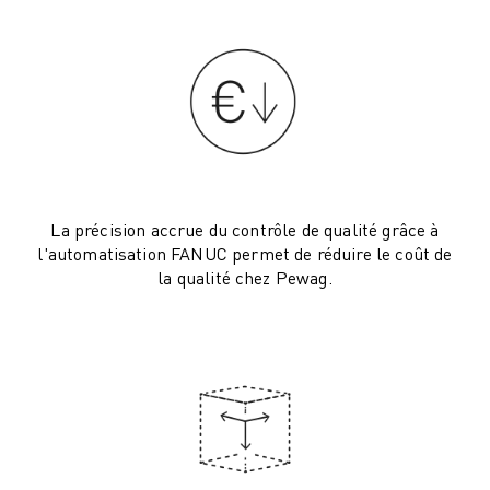
VÉHICULES ÉLECTRIQUES
ÉLECTRONIQUE
ALIMENTATION ET BOISSONS
MÉDICAL
PLASTIQUES
ENTREPOSAGE, LOGISTIQUE, POSTE ET COLIS
APPLICATIONS
TOUTES LES APPLICATIONS
La précision accrue du contrôle de qualité grâce à
USINAGE 5 AXES
l'automatisation FANUC permet de réduire le coût de
la qualité chez Pewag.
SOUDAGE À L'ARC
ASSEMBLAGE
RECTIFICATION CNC
FRAISAGE CNC
TOURNAGE CNC
PERÇAGE ET TARAUDAGE À GRANDE VITESSE
MOULAGE PAR INJECTION
ENTRETIEN DES MACHINES