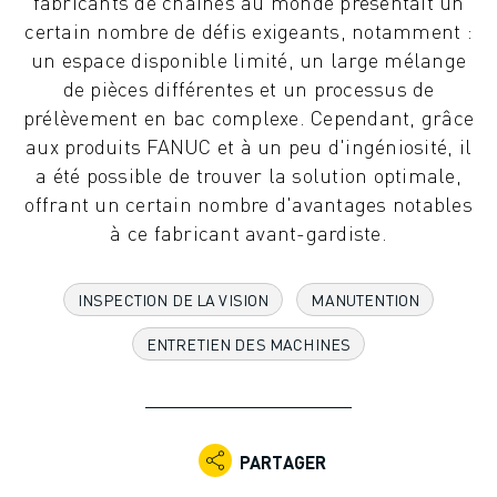
fabricants de chaînes au monde présentait un
ROBOTS INDUSTRIELS
certain nombre de défis exigeants, notamment :
ROBOTS COLLABORATIFS
un espace disponible limité, un large mélange
GAMME DE ROBOTS
de pièces différentes et un processus de
CONTRÔLEURS DE ROBOTS
prélèvement en bac complexe. Cependant, grâce
ACCESSOIRES POUR ROBOTS
aux produits FANUC et à un peu d'ingéniosité, il
LOGICIEL ROBOT
a été possible de trouver la solution optimale,
LOGICIEL DE SIMULATION
offrant un certain nombre d'avantages notables
PRODUITS DE ROBOTIQUE ÉDUCATIVE
à ce fabricant avant-gardiste.
AUTOMATISATION DES ROBOTS
ROBOTS DE SOUDAGE À L'ARC
INSPECTION DE LA VISION
MANUTENTION
ROBOTS ARTICULÉS
SÉRIE ARC MATE
ENTRETIEN DES MACHINES
SÉRIE M-900
ROBOTS DELTA
ROBOTS POUR L'ALIMENTATION ET LES SALLES BLANCHES
ROBOTS DE PEINTURE
PARTAGER
ROBOTS PALETTISEURS