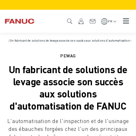
PRODUITS
APERÇU DU PRODUIT
FR
CNC ET SERVOMOTEURS
RECHERCHE DE CNC
Accueil
/
Un fabricant de solutions de levage associe son succès aux solutions d'automatisation d
/
Études de cas
SYSTÈMES CNC
ENTRAÎNEMENTS
PEWAG
SYSTÈME D'E/S
Un fabricant de solutions de
FONCTIONS/OPTIONS DE LA CNC
PERSONNALISATION
levage associe son succès
SIMULATION - DIGITAL TWIN SOLUTIONS
aux solutions
DURABILITÉ DE LA CNC
PRODUITS ÉDUCATIFS CNC
d'automatisation de FANUC
SOLUTIONS DE RETROFIT
MODÈLES CNC AVANCÉS
L'automatisation de l'inspection et de l'usinage
ROBOTS
des ébauches forgées chez l'un des principaux
RECHERCHE DE ROBOTS