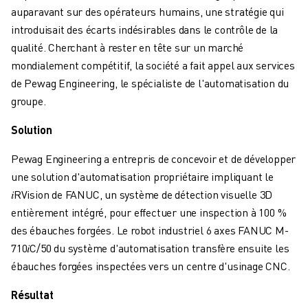
FORMATION ET ÉDUCATION
auparavant sur des opérateurs humains, une stratégie qui
FANUC ACADEMY
introduisait des écarts indésirables dans le contrôle de la
SOLUTIONS POUR LES INDUSTRIES
qualité. Cherchant à rester en tête sur un marché
SOLUTIONS POUR L'ÉDUCATION
mondialement compétitif, la société a fait appel aux services
WORLDSKILLS ET JEUNES TALENTS
de Pewag Engineering, le spécialiste de l'automatisation du
ÉVÉNEMENTS ÉDUCATIFS
groupe.
ACTUALITÉS ET MÉDIAS
Solution
ACTUALITÉS ET MÉDIAS
EVÉNEMENTS
Pewag Engineering a entrepris de concevoir et de développer
ÉVÉNEMENTS ÉDUCATIFS
une solution d'automatisation propriétaire impliquant le
A PROPOS DE FANUC
𝑖RVision de FANUC, un système de détection visuelle 3D
A PROPOS DE FANUC
entièrement intégré, pour effectuer une inspection à 100 %
FANUC EN EUROPE
des ébauches forgées. Le robot industriel 6 axes FANUC M-
NOS SITES
710𝑖C/50 du système d'automatisation transfère ensuite les
DÉVELOPPEMENT DURABLE
ébauches forgées inspectées vers un centre d'usinage CNC.
CARRIÈRE
FAÇONNEZ VOTRE AVENIR AVEC FANUC
Résultat