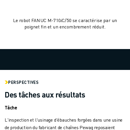
MANUTENTION
PEINTURE
PALETTISATION
Le robot FANUC M-710𝑖C/50 se caractérise par un
poignet fin et un encombrement réduit.
SOUDAGE PAR POINTS
INSPECTION DE LA VISION
DÉCOUPAGE PAR FIL EDM
TÉMOIGNAGES
SERVICE CLIENTÈLE
SERVICE CLIENTÈLE
FANUC PLANS
TERRAIN ET MAINTENANCE
PERSPECTIVES
SUPPORT TECHNIQUE À DISTANCE
Des tâches aux résultats
PIÈCES DE RECHANGE
REMISE À NEUF
Tâche
OUTILS DE SERVICE NUMÉRIQUE
E-STORE
L'inspection et l'usinage d'ébauches forgées dans une usine
CENTRE DE TÉLÉCHARGEMENT " MYFANUC
de production du fabricant de chaînes Pewag reposaient