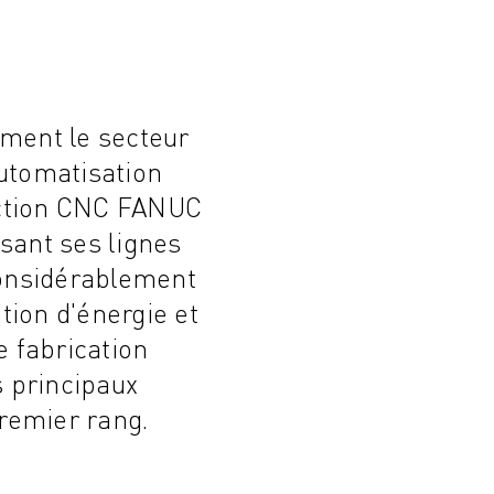
ement le secteur
utomatisation
ection CNC FANUC
sant ses lignes
considérablement
ion d'énergie et
e fabrication
s principaux
remier rang.