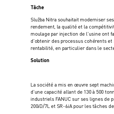
FORMATION ET ÉDUCATION
Tâche
FANUC ACADEMY
SOLUTIONS POUR LES INDUSTRIES
Služba Nitra souhaitait moderniser ses
SOLUTIONS POUR L'ÉDUCATION
rendement, la qualité et la compétitiv
WORLDSKILLS ET JEUNES TALENTS
moulage par injection de l'usine ont fai
ÉVÉNEMENTS ÉDUCATIFS
d'obtenir des processus cohérents et 
ACTUALITÉS ET MÉDIAS
rentabilité, en particulier dans le se
ACTUALITÉS ET MÉDIAS
EVÉNEMENTS
Solution
ÉVÉNEMENTS ÉDUCATIFS
A PROPOS DE FANUC
A PROPOS DE FANUC
FANUC EN EUROPE
La société a mis en œuvre sept mac
NOS SITES
d'une capacité allant de 130 à 500 ton
DÉVELOPPEMENT DURABLE
industriels FANUC sur ses lignes de
CARRIÈRE
200
𝑖
D/7L et SR-6
𝑖
A pour les tâches d
FAÇONNEZ VOTRE AVENIR AVEC FANUC