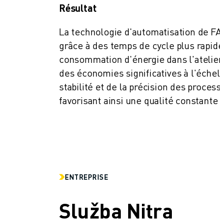
REJOIGNEZ-NOUS
Résultat
CONTACT
CONTACT
La technologie d'automatisation de F
LOCALISATION DES SITES
grâce à des temps de cycle plus rapid
IMPRESSION
consommation d'énergie dans l'atelier
des économies significatives à l'échel
stabilité et de la précision des proces
favorisant ainsi une qualité constante 
ENTREPRISE
Služba Nitra