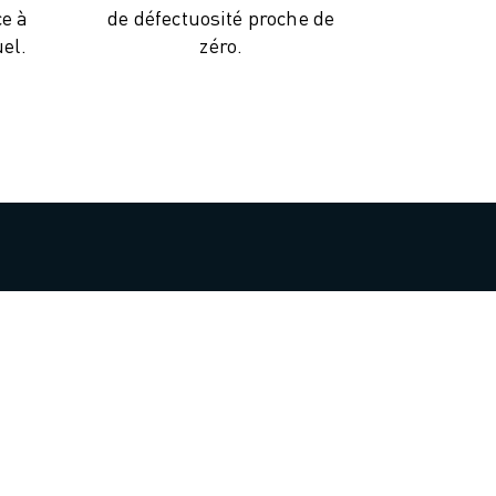
e à
de défectuosité proche de
el.
zéro.