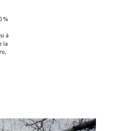
40 %
si à
e la
ro,