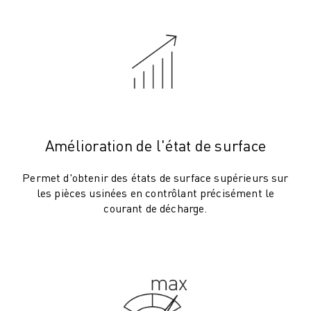
ROBOSHOT MAINTENANCE PRÉVENTIVE
COÛT TOTAL D'UNE ROBOSHOT
MACHINES D'ÉLECTROÉROSION PAR FIL
ROBOCUT MACHINES D'ÉLECTROÉROSION À FIL
ROBOCUT MATÉRIEL
LOGICIEL ROBOCUT
ROBOCUT MAINTENANCE PRÉVENTIVE
DURABILITÉ DU ROBOCUT
Amélioration de l'état de surface
SOLUTIONS IIOT
SOLUTIONS POUR L'USINE INTELLIGENTE
Permet d'obtenir des états de surface supérieurs sur
DES SOLUTIONS D'USINE INTELLIGENTE POUR AMÉLIORER L'EFFICAC
les pièces usinées en contrôlant précisément le
ENREGISTREMENT DU PRODUIT "
courant de décharge.
TÉMOIGNAGES
SOLUTIONS
INDUSTRIES
TOUTES LES INDUSTRIES
AÉROSPATIALE
AUTOMOBILE