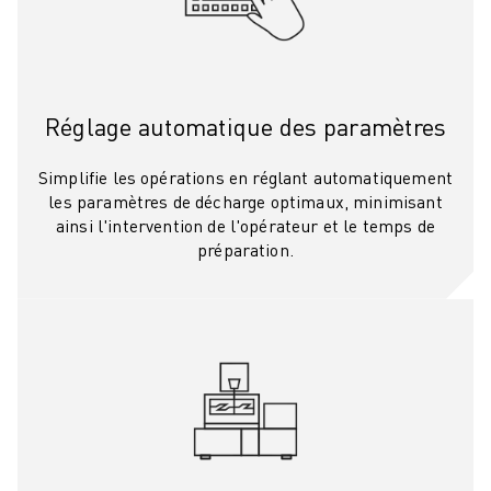
FORMATION ET ÉDUCATION
FANUC ACADEMY
SOLUTIONS POUR LES INDUSTRIES
SOLUTIONS POUR L'ÉDUCATION
Réglage automatique des paramètres
WORLDSKILLS ET JEUNES TALENTS
ÉVÉNEMENTS ÉDUCATIFS
Simplifie les opérations en réglant automatiquement
ACTUALITÉS ET MÉDIAS
les paramètres de décharge optimaux, minimisant
ACTUALITÉS ET MÉDIAS
ainsi l'intervention de l'opérateur et le temps de
EVÉNEMENTS
préparation.
ÉVÉNEMENTS ÉDUCATIFS
A PROPOS DE FANUC
A PROPOS DE FANUC
FANUC EN EUROPE
NOS SITES
DÉVELOPPEMENT DURABLE
CARRIÈRE
FAÇONNEZ VOTRE AVENIR AVEC FANUC