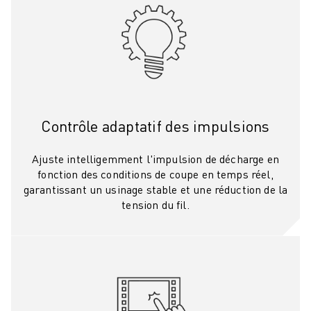
MANUTENTION
PEINTURE
PALETTISATION
SOUDAGE PAR POINTS
INSPECTION DE LA VISION
DÉCOUPAGE PAR FIL EDM
TÉMOIGNAGES
Contrôle adaptatif des impulsions
SERVICE CLIENTÈLE
SERVICE CLIENTÈLE
Ajuste intelligemment l'impulsion de décharge en
FANUC PLANS
fonction des conditions de coupe en temps réel,
garantissant un usinage stable et une réduction de la
TERRAIN ET MAINTENANCE
tension du fil.
SUPPORT TECHNIQUE À DISTANCE
PIÈCES DE RECHANGE
REMISE À NEUF
OUTILS DE SERVICE NUMÉRIQUE
E-STORE
CENTRE DE TÉLÉCHARGEMENT " MYFANUC