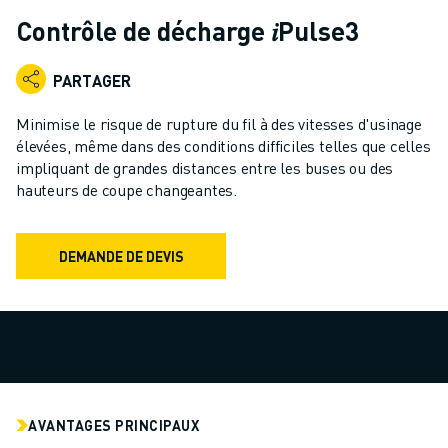
ROBOTS INDUSTRIELS
Contrôle de décharge 𝑖Pulse3
ROBOTS COLLABORATIFS
GAMME DE ROBOTS
PARTAGER
CONTRÔLEURS DE ROBOTS
ACCESSOIRES POUR ROBOTS
Minimise le risque de rupture du fil à des vitesses d'usinage
LOGICIEL ROBOT
élevées, même dans des conditions difficiles telles que celles
impliquant de grandes distances entre les buses ou des
LOGICIEL DE SIMULATION
hauteurs de coupe changeantes.
PRODUITS DE ROBOTIQUE ÉDUCATIVE
AUTOMATISATION DES ROBOTS
ROBOTS DE SOUDAGE À L'ARC
DEMANDE DE DEVIS
ROBOTS ARTICULÉS
SÉRIE ARC MATE
SÉRIE M-900
ROBOTS DELTA
ROBOTS POUR L'ALIMENTATION ET LES SALLES BLANCHES
ROBOTS DE PEINTURE
AVANTAGES PRINCIPAUX
ROBOTS PALETTISEURS