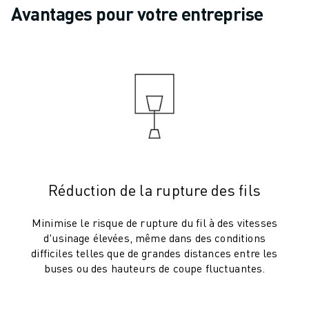
ROBOTS SCARA
Avantages pour votre entreprise
CENTRES D'USINAGE CNC COMPACTS
RECHERCHE DE ROBODRILL
ROBODRILL CENTRES D'USINAGE CNC COMPACTS
ROBODRILL MATÉRIEL
LOGICIEL ROBODRILL
ROBODRILL MAINTENANCE PRÉVENTIVE
DURABILITÉ DU ROBODRILL
ROBODRILL ENSEMBLE DE ROBOTS
ROBODRILL KIT PÉDAGOGIQUE
MACHINES DE MOULAGE PAR INJECTION ÉLECTRIQUES
Réduction de la rupture des fils
RECHERCHE DE ROBOSHOT
ROBOSHOT MACHINES DE MOULAGE PAR INJECTION ÉLECTRIQUES
Minimise le risque de rupture du fil à des vitesses
d'usinage élevées, même dans des conditions
ROBOSHOT MATÉRIEL
difficiles telles que de grandes distances entre les
LOGICIEL ROBOSHOT
buses ou des hauteurs de coupe fluctuantes.
DURABILITÉ DU ROBOSHOT
ROBOSHOT ENSEMBLE DE ROBOTS