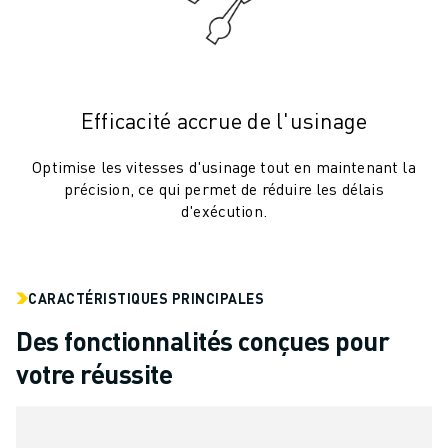
VÉHICULES ÉLECTRIQUES
ÉLECTRONIQUE
ALIMENTATION ET BOISSONS
MÉDICAL
Efficacité accrue de l'usinage
PLASTIQUES
ENTREPOSAGE, LOGISTIQUE, POSTE ET COLIS
Optimise les vitesses d'usinage tout en maintenant la
APPLICATIONS
précision, ce qui permet de réduire les délais
TOUTES LES APPLICATIONS
d'exécution.
USINAGE 5 AXES
SOUDAGE À L'ARC
ASSEMBLAGE
CARACTÉRISTIQUES PRINCIPALES
RECTIFICATION CNC
FRAISAGE CNC
Des fonctionnalités conçues pour
TOURNAGE CNC
votre réussite
PERÇAGE ET TARAUDAGE À GRANDE VITESSE
MOULAGE PAR INJECTION
ENTRETIEN DES MACHINES