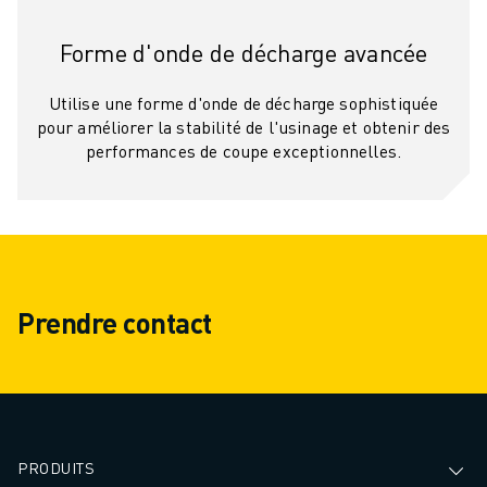
REJOIGNEZ-NOUS
CONTACT
Forme d'onde de décharge avancée
CONTACT
LOCALISATION DES SITES
Utilise une forme d'onde de décharge sophistiquée
IMPRESSION
pour améliorer la stabilité de l'usinage et obtenir des
performances de coupe exceptionnelles.
Prendre contact
PRODUITS