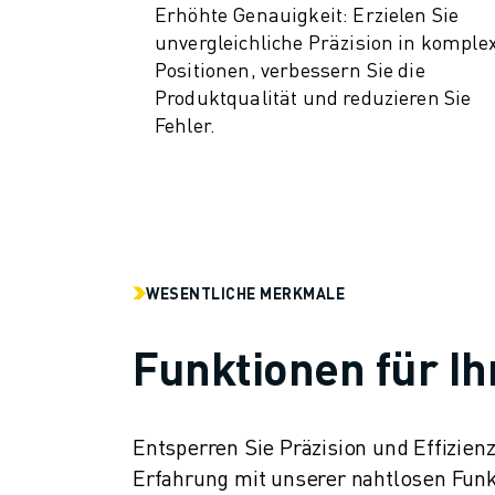
PRODUKTREGISTRIERUNG » FANUC PORTAL
Erhöhte Genauigkeit: Erzielen Sie
FALLBEISPIELE
unvergleichliche Präzision in komple
LÖSUNGEN
Positionen, verbessern Sie die
BRANCHEN
Produktqualität und reduzieren Sie
ALLE BRANCHEN
Fehler.
LUFT- UND RAUMFAHRT
AUTOMOBIL
ELEKTRISCHE FAHRZEUGE
ELEKTRONIK
LEBENSMITTEL UND GETRÄNKE
MEDIZIN
WESENTLICHE MERKMALE
KUNSTSTOFFE
LAGERHALTUNG, LOGISTIK, POST & PAKET
Funktionen für Ih
APPLIKATIONEN
ALLE APPLIKATIONEN
5-ACHS-BEARBEITUNG
Entsperren Sie Präzision und Effizie
LICHTBOGENSCHWEISSEN
Erfahrung mit unserer nahtlosen Funk
MONTAGE