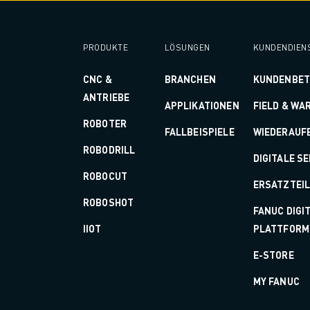
ÜBER FANUC
FANUC IN EUROPA
UNSERE STANDORTE
PRODUKTE
LÖSUNGEN
KUNDENDIEN
NACHHALTIGKEIT
KARRIERE
CNC &
BRANCHEN
KUNDENBE
GESTALTEN SIE IHRE ZUKUNFT MIT FANUC
ANTRIEBE
APPLIKATIONEN
FIELD & WA
JETZT BEWERBEN » KARRIEREPORTAL
ROBOTER
KONTAKT
FALLBEISPIELE
WIEDERAUF
KONTAKT
ROBODRILL
DIGITALE S
STANDORTE
ROBOCUT
ERSATZTEI
IMPRESSUM
ROBOSHOT
FANUC DIGI
IIOT
PLATTFORM
E-STORE
MY FANUC