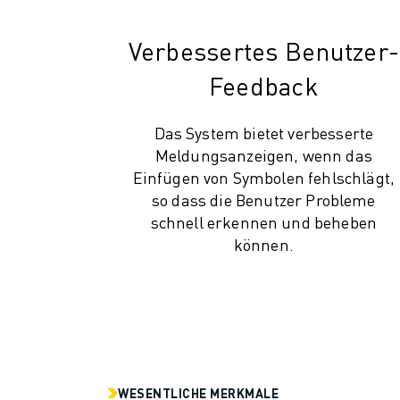
PRODUKTREGISTRIERUNG » FANUC PORTAL
FALLBEISPIELE
Verbessertes Benutzer-
LÖSUNGEN
BRANCHEN
Feedback
ALLE BRANCHEN
LUFT- UND RAUMFAHRT
Das System bietet verbesserte
AUTOMOBIL
Meldungsanzeigen, wenn das
ELEKTRISCHE FAHRZEUGE
Einfügen von Symbolen fehlschlägt,
ELEKTRONIK
so dass die Benutzer Probleme
LEBENSMITTEL UND GETRÄNKE
schnell erkennen und beheben
MEDIZIN
können.
KUNSTSTOFFE
LAGERHALTUNG, LOGISTIK, POST & PAKET
APPLIKATIONEN
ALLE APPLIKATIONEN
5-ACHS-BEARBEITUNG
LICHTBOGENSCHWEISSEN
WESENTLICHE MERKMALE
MONTAGE