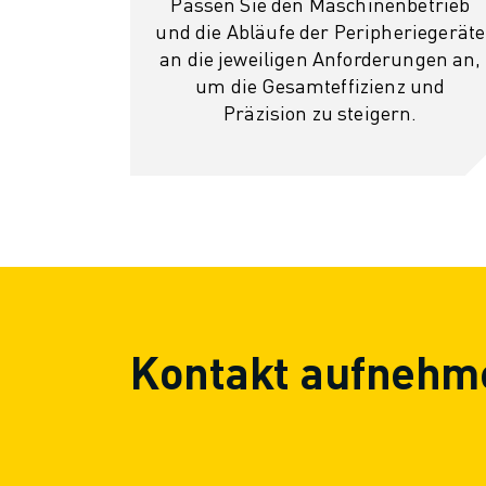
Passen Sie den Maschinenbetrieb
TECHNISCHE FERNUNTERSTÜTZUNG
und die Abläufe der Peripheriegeräte
ERSATZTEILE
an die jeweiligen Anforderungen an,
WIEDERAUFBEREITUNG
um die Gesamteffizienz und
DIGITALE SERVICE TOOLS
Präzision zu steigern.
E-STORE
DOWNLOAD CENTER » MYFANUC
TRAINING & AUSBILDUNG
FANUC AKADEMIE
BRANCHEN-LÖSUNGEN
LÖSUNGEN FÜR DIE AUSBILDUNG
WORLDSKILLS & YOUNG TALENTS
BILDUNGSVERANSTALTUNGEN
Kontakt aufnehm
NEWS & MEDIA
NEWS & MEDIA
EVENTS
BILDUNGSVERANSTALTUNGEN
ÜBER FANUC