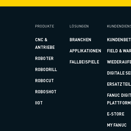
ÜBER FANUC
FANUC IN EUROPA
UNSERE STANDORTE
NACHHALTIGKEIT
PRODUKTE
LÖSUNGEN
KUNDENDIEN
KARRIERE
CNC &
BRANCHEN
KUNDENBE
GESTALTEN SIE IHRE ZUKUNFT MIT FANUC
ANTRIEBE
JETZT BEWERBEN » KARRIEREPORTAL
APPLIKATIONEN
FIELD & WA
KONTAKT
ROBOTER
FALLBEISPIELE
WIEDERAUF
KONTAKT
ROBODRILL
STANDORTE
DIGITALE S
IMPRESSUM
ROBOCUT
ERSATZTEI
ROBOSHOT
FANUC DIGI
IIOT
PLATTFORM
E-STORE
MY FANUC