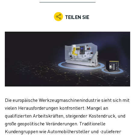
KOLLABORATIVE ROBOTER
ROBOTERPALETTE
TEILEN SIE
ROBOTER-STEUERUNGEN
ROBOTER-ZUBEHÖR
ROBOTER-SOFTWARE
SIMULATIONSSOFTWARE
ROBOTIK-PRODUKTE FÜR DEN BILDUNGSBEREICH
ROBOTER-AUTOMATISIERUNG
KOMPAKTE CNC-BEARBEITUNGSZENTREN
ROBODRILL-FILTER
ROBODRILL KOMPAKTE CNC-BEARBEITUNGSZENTREN
ROBODRILL HARDWARE
ROBODRILL SOFTWARE
Die europäische Werkzeugmaschinenindustrie sieht sich mit
ROBODRILL VORBEUGENDE WARTUNG
vielen Herausforderungen konfrontiert: Mangel an
ROBODRILL NACHHALTIGKEIT
qualifizierten Arbeitskräften, steigender Kostendruck, und
ROBODRILL ROBOTER-PAKET
große geopolitische Veränderungen. Traditionelle
ROBODRILL BILDUNGSPAKET
Kundengruppen wie Automobilhersteller und -zulieferer