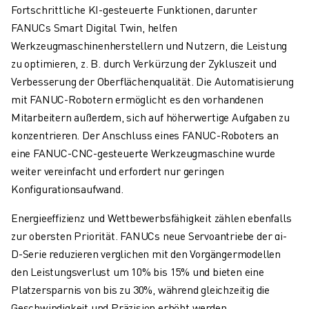
PRODUKTREGISTRIERUNG » FANUC PORTAL
Fortschrittliche KI-gesteuerte Funktionen, darunter
FALLBEISPIELE
FANUCs Smart Digital Twin, helfen
LÖSUNGEN
Werkzeugmaschinenherstellern und Nutzern, die Leistung
BRANCHEN
zu optimieren, z. B. durch Verkürzung der Zykluszeit und
ALLE BRANCHEN
Verbesserung der Oberflächenqualität. Die Automatisierung
LUFT- UND RAUMFAHRT
mit FANUC-Robotern ermöglicht es den vorhandenen
AUTOMOBIL
Mitarbeitern außerdem, sich auf höherwertige Aufgaben zu
ELEKTRISCHE FAHRZEUGE
konzentrieren. Der Anschluss eines FANUC-Roboters an
ELEKTRONIK
eine FANUC-CNC-gesteuerte Werkzeugmaschine wurde
LEBENSMITTEL UND GETRÄNKE
weiter vereinfacht und erfordert nur geringen
MEDIZIN
Konfigurationsaufwand.
KUNSTSTOFFE
LAGERHALTUNG, LOGISTIK, POST & PAKET
Energieeffizienz und Wettbewerbsfähigkeit zählen ebenfalls
APPLIKATIONEN
zur obersten Priorität. FANUCs neue Servoantriebe der αi-
ALLE APPLIKATIONEN
D-Serie reduzieren verglichen mit den Vorgängermodellen
5-ACHS-BEARBEITUNG
den Leistungsverlust um 10% bis 15% und bieten eine
LICHTBOGENSCHWEISSEN
Platzersparnis von bis zu 30%, während gleichzeitig die
MONTAGE
Geschwindigkeit und Präzision erhöht werden.