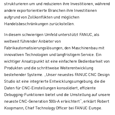
ELEKTRISCHE SPRITZGUSSMASCHINEN
strukturieren um und reduzieren ihre Investitionen, während
ROBOSHOT-FILTER
andere exportorientierte Branchen ihre Investitionen
ROBOSHOT ELEKTRISCHE SPRITZGUSSMASCHINEN
aufgrund von Zollkonflikten und möglichen
ROBOSHOT HARDWARE
Handelsbeschränkungen zurückstellen.
ROBOSHOT SOFTWARE
In diesem schwierigen Umfeld unterstützt FANUC, als
ROBOSHOT NACHHALTIGKEIT
weltweit führender Anbieter von
ROBOSHOT ROBOTER-PAKET
Fabrikautomatisierungslösungen, den Maschinenbau mit
ROBOSHOT VORBEUGENDE WARTUNG
innovativen Technologien und langfristigem Service. Ein
ROBOSHOT TOTAL COST OF OWNERSHIP
wichtiger Ansatzpunkt ist eine einfachere Bedienbarkeit von
DRAHTERODIERMASCHINEN
Produkten und die schrittweise Weiterentwicklung
ROBOCUT DRAHTERODIERMASCHINEN
bestehender Systeme. „Unser neuestes FANUC CNC Design
ROBOCUT HARDWARE
Studio ist eine integrierte Entwicklungsumgebung, die die
ROBOCUT SOFTWARE
Daten für CNC-Einstellungen konsolidiert, effiziente
ROBOCUT VORBEUGENDE WARTUNG
Debugging-Funktionen bietet und die Umstellung auf unsere
ROBOCUT NACHHALTIGKEIT
neueste CNC-Generation 500
𝑖
-A erleichtert“, erklärt Robert
IIOT-LÖSUNGEN
Koopmann, Chief Technology Officer bei FANUC Europe.
INTELLIGENTE FABRIKLÖSUNGEN