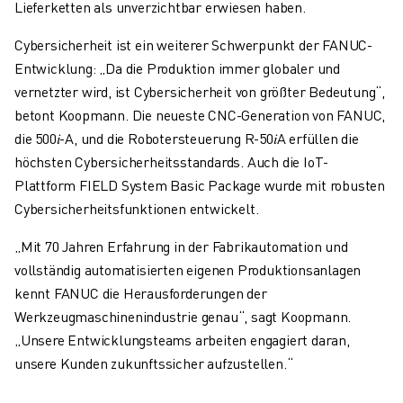
Lieferketten als unverzichtbar erwiesen haben.
TECHNISCHE FERNUNTERSTÜTZUNG
ERSATZTEILE
Cybersicherheit ist ein weiterer Schwerpunkt der FANUC-
WIEDERAUFBEREITUNG
Entwicklung: „Da die Produktion immer globaler und
DIGITALE SERVICE TOOLS
vernetzter wird, ist Cybersicherheit von größter Bedeutung“,
E-STORE
betont Koopmann. Die neueste CNC-Generation von FANUC,
DOWNLOAD CENTER » MYFANUC
die 500
𝑖
-A, und die Robotersteuerung R-50
𝑖
A erfüllen die
TRAINING & AUSBILDUNG
höchsten Cybersicherheitsstandards. Auch die IoT-
FANUC AKADEMIE
Plattform FIELD System Basic Package wurde mit robusten
BRANCHEN-LÖSUNGEN
Cybersicherheitsfunktionen entwickelt.
LÖSUNGEN FÜR DIE AUSBILDUNG
„Mit 70 Jahren Erfahrung in der Fabrikautomation und
WORLDSKILLS & YOUNG TALENTS
vollständig automatisierten eigenen Produktionsanlagen
BILDUNGSVERANSTALTUNGEN
kennt FANUC die Herausforderungen der
NEWS & MEDIA
Werkzeugmaschinenindustrie genau“, sagt Koopmann.
NEWS & MEDIA
„Unsere Entwicklungsteams arbeiten engagiert daran,
EVENTS
unsere Kunden zukunftssicher aufzustellen.“
BILDUNGSVERANSTALTUNGEN
ÜBER FANUC