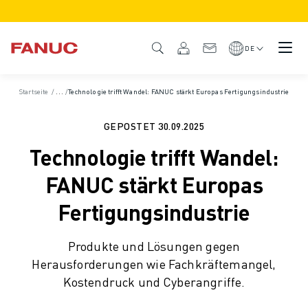
PRODUKTE
PRODUKTÜBERSICHT
DE
CNC & ANTRIEBE
CNC-FILTER
Startseite
/
Nachrichten und Medien
/
Technologie trifft Wandel: FANUC stärkt Europas Fertigungsindustrie
CNC-SYSTEME
ANTRIEBE
GEPOSTET
30.09.2025
E/A-SYSTEM
Technologie trifft Wandel:
CNC-FUNKTIONEN/OPTIONEN
INDIVIDUALISIERUNG
FANUC stärkt Europas
SIMULATION - DIGITALER ZWILLING
Fertigungsindustrie
CNC-NACHHALTIGKEIT
CNC-PRODUKTE FÜR DEN BILDUNGSBEREICH
Produkte und Lösungen gegen
RETROFIT LÖSUNGEN
Herausforderungen wie Fachkräftemangel,
ROBOTER
Kostendruck und Cyberangriffe.
ROBOTERFILTER
INDUSTRIEROBOTER