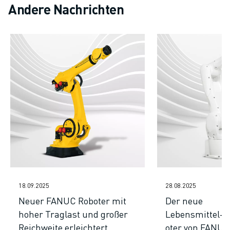
ÜBER FANUC
Andere Nachrichten
FANUC IN EUROPA
UNSERE STANDORTE
NACHHALTIGKEIT
KARRIERE
GESTALTEN SIE IHRE ZUKUNFT MIT FANUC
JETZT BEWERBEN » KARRIEREPORTAL
KONTAKT
KONTAKT
STANDORTE
IMPRESSUM
18.09.2025
28.08.2025
Neuer FANUC Roboter mit
Der neue
hoher Traglast und großer
Lebensmittel-
Reichweite erleichtert
oter von FANUC