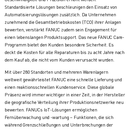
CNC-SCHLEIFEN
Standardisierte Lösungen beschleunigen den Einsatz von
CNC-FRÄSEN
Automatisierungslösungen zusätzlich. Da Unternehmen
CNC-DREHEN
zunehmend die Gesamtbetriebskosten (TCO) ihrer Anlagen
HOCHGESCHWINDIGKEITSBOHREN UND -GEWINDESCHNEIDEN
bewerten, verstärkt FANUC zudem sein Engagement für
SPRITZGUSS
einen lebenslangen Produktsupport. Das neue FANUC Care-
MASCHINENBEDIENUNG
Programm bietet den Kunden besondere Sicherheit. Es
MATERIALHANDHABUNG
deckt die Kosten für alle Reparaturen bis zu acht Jahre nach
LACKIEREN
dem Kauf ab, die nicht vom Kunden verursacht wurden.
PALETTIEREN
Mit über 280 Standorten und mehreren Warenlagern
PUNKTSCHWEISSEN
weltweit gewährleistet FANUC eine schnelle Lieferung und
VISION INSPEKTION
einen reaktionsschnellen Kundenservice. Diese globale
DRAHTERODIERMASCHINE
Präsenz wird immer wichtiger in einer Zeit, in der Hersteller
FALLBEISPIELE
die geografische Verteilung ihrer Produktionsnetzwerke neu
KUNDENDIENST
bewerten. FANUCs IoT-Lösungen ermöglichen
KUNDENBETREUUNG
Fernüberwachung und -wartung – Funktionen, die sich
FANUC PLANS
während Grenzschließungen und Unterbrechungen der
FIELD & WARTUNG