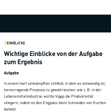
CNC-SCHLEIFEN
CNC-FRÄSEN
CNC-DREHEN
HOCHGESCHWINDIGKEITSBOHREN UND -GEWINDESCHNEIDEN
SPRITZGUSS
MASCHINENBEDIENUNG
EINBLICKE
MATERIALHANDHABUNG
LACKIEREN
Wichtige Einblicke von der Aufgabe
PALETTIEREN
zum Ergebnis
PUNKTSCHWEISSEN
VISION INSPEKTION
Aufgabe
DRAHTERODIERMASCHINE
FALLBEISPIELE
In einem hart umkämpften Umfeld, in dem es notwendig ist,
KUNDENDIENST
hervorragende Prozesse zu gewährleisten, wie z. B. in der
KUNDENBETREUUNG
Lebensmittelindustrie, wollte Vigap die Produktivität
FANUC PLANS
steigern, indem es den Engpass beim Schneiden von Kuchen
FIELD & WARTUNG
behebt.