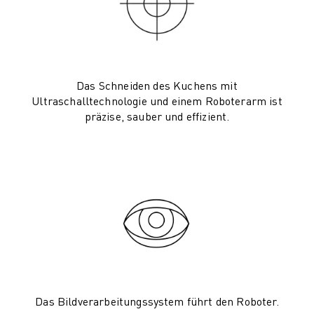
PRODUKTREGISTRIERUNG » FANUC PORTAL
FALLBEISPIELE
LÖSUNGEN
BRANCHEN
ALLE BRANCHEN
Das Schneiden des Kuchens mit
LUFT- UND RAUMFAHRT
Ultraschalltechnologie und einem Roboterarm ist
AUTOMOBIL
präzise, sauber und effizient.
ELEKTRISCHE FAHRZEUGE
ELEKTRONIK
LEBENSMITTEL UND GETRÄNKE
MEDIZIN
KUNSTSTOFFE
LAGERHALTUNG, LOGISTIK, POST & PAKET
APPLIKATIONEN
ALLE APPLIKATIONEN
5-ACHS-BEARBEITUNG
LICHTBOGENSCHWEISSEN
Das Bildverarbeitungssystem führt den Roboter.
MONTAGE