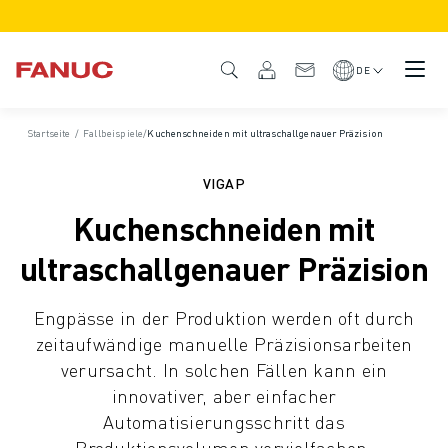
PRODUKTE
PRODUKTÜBERSICHT
DE
CNC & ANTRIEBE
CNC-FILTER
Startseite
/
Fallbeispiele
/
Kuchenschneiden mit ultraschallgenauer Präzision
CNC-SYSTEME
ANTRIEBE
VIGAP
E/A-SYSTEM
Kuchenschneiden mit
CNC-FUNKTIONEN/OPTIONEN
INDIVIDUALISIERUNG
ultraschallgenauer Präzision
SIMULATION - DIGITALER ZWILLING
CNC-NACHHALTIGKEIT
Engpässe in der Produktion werden oft durch
CNC-PRODUKTE FÜR DEN BILDUNGSBEREICH
zeitaufwändige manuelle Präzisionsarbeiten
RETROFIT LÖSUNGEN
verursacht. In solchen Fällen kann ein
ROBOTER
innovativer, aber einfacher
ROBOTERFILTER
Automatisierungsschritt das
INDUSTRIEROBOTER
Produktionsvolumen vervielfachen.