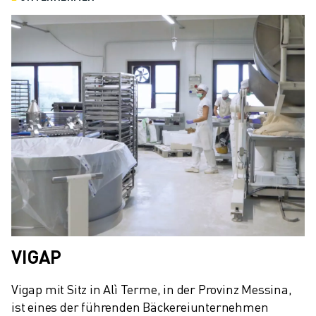
ÜBER FANUC
FANUC IN EUROPA
UNSERE STANDORTE
NACHHALTIGKEIT
KARRIERE
GESTALTEN SIE IHRE ZUKUNFT MIT FANUC
JETZT BEWERBEN » KARRIEREPORTAL
KONTAKT
KONTAKT
STANDORTE
IMPRESSUM
VIGAP
Vigap mit Sitz in Alì Terme, in der Provinz Messina, 
ist eines der führenden Bäckereiunternehmen 