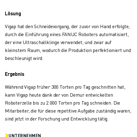
TECHNISCHE FERNUNTERSTÜTZUNG
ERSATZTEILE
Lösung
WIEDERAUFBEREITUNG
Vigap hat den Schneidevorgang, der zuvor von Hand erfolgte,
DIGITALE SERVICE TOOLS
durch die Einführung eines FANUC Roboters automatisiert,
E-STORE
der eine Ultraschallklinge verwendet, und zwar auf
DOWNLOAD CENTER » MYFANUC
kleinstem Raum, wodurch die Produktion perfektioniert und
TRAINING & AUSBILDUNG
beschleunigt wird.
FANUC AKADEMIE
BRANCHEN-LÖSUNGEN
Ergebnis
LÖSUNGEN FÜR DIE AUSBILDUNG
WORLDSKILLS & YOUNG TALENTS
Während Vigap früher 300 Torten pro Tag geschnitten hat,
BILDUNGSVERANSTALTUNGEN
kann Vigap heute dank der von Demur entwickelten
NEWS & MEDIA
Roboterzelle bis zu 2.000 Torten pro Tag schneiden. Die
NEWS & MEDIA
Mitarbeiter, die für diese repetitive Aufgabe zuständig waren,
EVENTS
sind jetzt in der Forschung und Entwicklung tätig.
BILDUNGSVERANSTALTUNGEN
ÜBER FANUC
UNTERNEHMEN