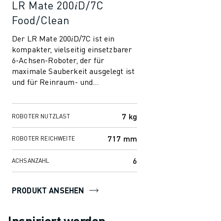
LR Mate 200𝑖D/7C
Food/Clean
Der LR Mate 200𝑖D/7C ist ein
kompakter, vielseitig einsetzbarer
6-Achsen-Roboter, der für
maximale Sauberkeit ausgelegt ist
und für Reinraum- und
Lebensmittelumgebungen
entwickelt wurde. Seine leis...
7 kg
ROBOTER NUTZLAST
717 mm
ROBOTER REICHWEITE
6
ACHSANZAHL
PRODUKT ANSEHEN
Inspiriert werden