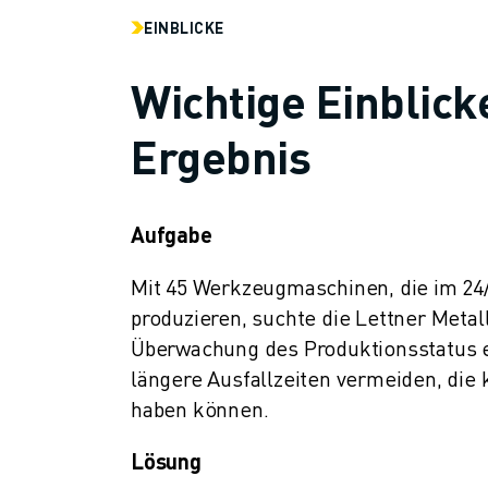
TECHNISCHE FERNUNTERSTÜTZUNG
EINBLICKE
ERSATZTEILE
WIEDERAUFBEREITUNG
Wichtige Einblic
DIGITALE SERVICE TOOLS
E-STORE
Ergebnis
DOWNLOAD CENTER » MYFANUC
TRAINING & AUSBILDUNG
FANUC AKADEMIE
Aufgabe
BRANCHEN-LÖSUNGEN
LÖSUNGEN FÜR DIE AUSBILDUNG
Mit 45 Werkzeugmaschinen, die im 24/
WORLDSKILLS & YOUNG TALENTS
produzieren, suchte die Lettner Metal
BILDUNGSVERANSTALTUNGEN
Überwachung des Produktionsstatus 
NEWS & MEDIA
längere Ausfallzeiten vermeiden, die
NEWS & MEDIA
haben können.
EVENTS
BILDUNGSVERANSTALTUNGEN
Lösung
ÜBER FANUC