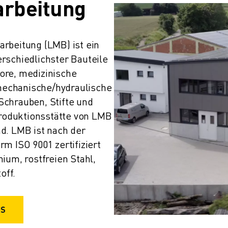
arbeitung
rbeitung (LMB) ist ein 
rschiedlichster Bauteile 
re, medizinische 
echanische/hydraulische 
chrauben, Stifte und 
oduktionsstätte von LMB 
d. LMB ist nach der 
m ISO 9001 zertifiziert 
ium, rostfreien Stahl, 
off.
US