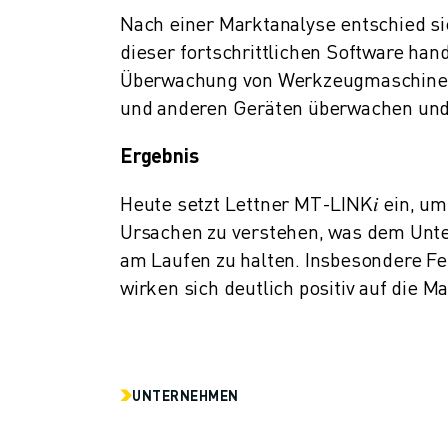
ÜBER FANUC
Nach einer Marktanalyse entschied s
FANUC IN EUROPA
dieser fortschrittlichen Software han
UNSERE STANDORTE
Überwachung von Werkzeugmaschinen, 
NACHHALTIGKEIT
und anderen Geräten überwachen und
KARRIERE
GESTALTEN SIE IHRE ZUKUNFT MIT FANUC
Ergebnis
JETZT BEWERBEN » KARRIEREPORTAL
KONTAKT
Heute setzt Lettner MT-LINK𝑖 ein, u
KONTAKT
Ursachen zu verstehen, was dem Unte
STANDORTE
am Laufen zu halten. Insbesondere F
IMPRESSUM
wirken sich deutlich positiv auf die M
UNTERNEHMEN