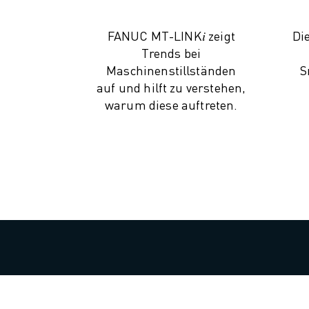
CNC-SCHLEIFEN
CNC-FRÄSEN
FANUC MT-LINK𝑖 zeigt
Di
CNC-DREHEN
Trends bei
HOCHGESCHWINDIGKEITSBOHREN UND -GEWINDESCHNEIDEN
Maschinenstillständen
S
auf und hilft zu verstehen,
SPRITZGUSS
warum diese auftreten.
MASCHINENBEDIENUNG
MATERIALHANDHABUNG
LACKIEREN
PALETTIEREN
PUNKTSCHWEISSEN
VISION INSPEKTION
DRAHTERODIERMASCHINE
FALLBEISPIELE
KUNDENDIENST
KUNDENBETREUUNG
FANUC PLÄNE
FIELD & WARTUNG