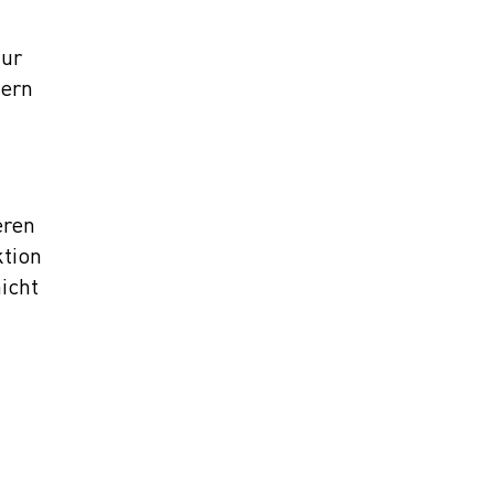
zur
tern
eren
ktion
icht