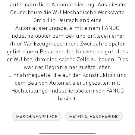
lautet natürlich: Automatisierung. Aus diesem
KOLLABORATIVE ROBOTER
Grund baute die WU Mechanische Werkstätte
ROBOTERPALETTE
GmbH in Deutschland eine
ROBOTER-STEUERUNGEN
Automatisierungszelle mit einem FANUC
ROBOTER-ZUBEHÖR
Industrieroboter zum Be- und Entladen einer
ROBOTER-SOFTWARE
ihrer Werkzeugmaschinen. Zwei Jahre später
SIMULATIONSSOFTWARE
gefiel einem Besucher das Konzept so gut, dass
ROBOTIK-PRODUKTE FÜR DEN BILDUNGSBEREICH
er WU bat, ihm eine solche Zelle zu bauen. Dies
ROBOTER-AUTOMATISIERUNG
war der Beginn einer zusätzlichen
KOMPAKTE CNC-BEARBEITUNGSZENTREN
Einnahmequelle, die auf der Konstruktion und
ROBODRILL-FILTER
dem Bau von Automatisierungszellen mit
ROBODRILL KOMPAKTE CNC-BEARBEITUNGSZENTREN
Hochleistungs-Industrierobotern von FANUC
ROBODRILL HARDWARE
basiert.
ROBODRILL SOFTWARE
ROBODRILL VORBEUGENDE WARTUNG
ROBODRILL NACHHALTIGKEIT
MASCHINENPFLEGE
MATERIALHANDHABUNG
ROBODRILL ROBOTER-PAKET
ROBODRILL BILDUNGSPAKET