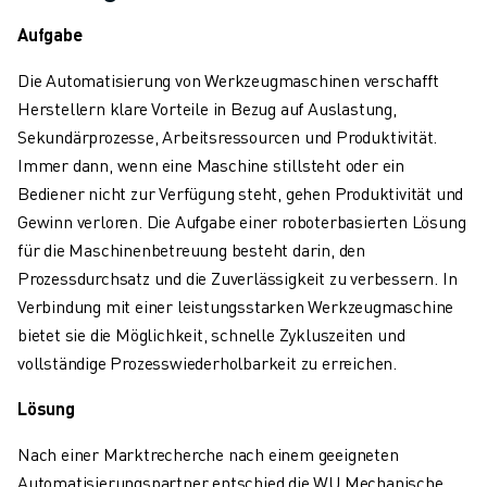
ÜBER FANUC
Aufgabe
FANUC IN EUROPA
UNSERE STANDORTE
Die Automatisierung von Werkzeugmaschinen verschafft
NACHHALTIGKEIT
Herstellern klare Vorteile in Bezug auf Auslastung,
KARRIERE
Sekundärprozesse, Arbeitsressourcen und Produktivität.
GESTALTEN SIE IHRE ZUKUNFT MIT FANUC
Immer dann, wenn eine Maschine stillsteht oder ein
JETZT BEWERBEN » KARRIEREPORTAL
Bediener nicht zur Verfügung steht, gehen Produktivität und
KONTAKT
Gewinn verloren. Die Aufgabe einer roboterbasierten Lösung
KONTAKT
für die Maschinenbetreuung besteht darin, den
STANDORTE
Prozessdurchsatz und die Zuverlässigkeit zu verbessern. In
IMPRESSUM
Verbindung mit einer leistungsstarken Werkzeugmaschine
bietet sie die Möglichkeit, schnelle Zykluszeiten und
vollständige Prozesswiederholbarkeit zu erreichen.
Lösung
Nach einer Marktrecherche nach einem geeigneten
Automatisierungspartner entschied die WU Mechanische