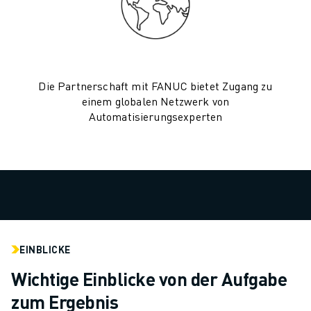
TECHNISCHE FERNUNTERSTÜTZUNG
ERSATZTEILE
WIEDERAUFBEREITUNG
DIGITALE SERVICE TOOLS
E-STORE
Die Partnerschaft mit FANUC bietet Zugang zu
DOWNLOAD CENTER » MYFANUC
einem globalen Netzwerk von
Automatisierungsexperten
TRAINING & AUSBILDUNG
FANUC AKADEMIE
BRANCHEN-LÖSUNGEN
LÖSUNGEN FÜR DIE AUSBILDUNG
WORLDSKILLS & YOUNG TALENTS
BILDUNGSVERANSTALTUNGEN
NEWS & MEDIA
NEWS & MEDIA
EINBLICKE
EVENTS
Wichtige Einblicke von der Aufgabe
BILDUNGSVERANSTALTUNGEN
zum Ergebnis
ÜBER FANUC