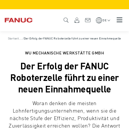
PRODUKTE
PRODUKTÜBERSICHT
DE
CNC & ANTRIEBE
CNC-FILTER
S
tartseite
/
/
Der Erfolg der FANUC Roboterzelle führt zu einer neuen Einnahmequelle
Fallbeispiele
CNC-SYSTEME
ANTRIEBE
WU MECHANISCHE WERKSTÄTTE GMBH
E/A-SYSTEM
Der Erfolg der FANUC
CNC-FUNKTIONEN/OPTIONEN
INDIVIDUALISIERUNG
Roboterzelle führt zu einer
SIMULATION - DIGITALER ZWILLING
neuen Einnahmequelle
CNC-NACHHALTIGKEIT
CNC-PRODUKTE FÜR DEN BILDUNGSBEREICH
Woran denken die meisten
RETROFIT LÖSUNGEN
Lohnfertigungsunternehmen, wenn sie die
ROBOTER
nächste Stufe der Effizienz, Produktivität und
ROBOTERFILTER
Zuverlässigkeit erreichen wollen? Die Antwort
INDUSTRIEROBOTER