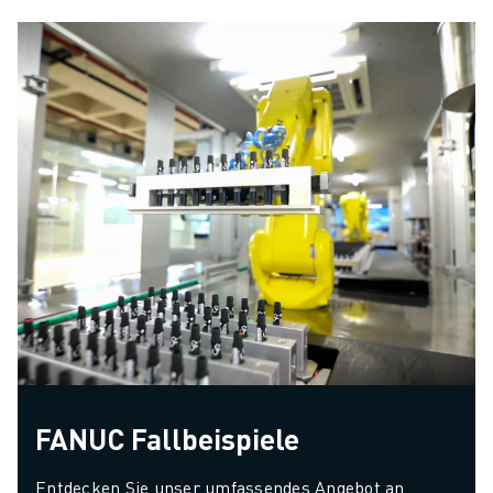
in einem Winkel
positioniert werden.
Darüber hinaus ermöglicht
die mühelose Integration
mit FTS oder anderen
mobilen Plattformen die
Automatisierung von nicht
ausgelasteten Maschinen
und sich wiederholenden
Vorgängen. Maximieren Sie
Effizienz und Platzbedarf
mit dem LR-10𝑖A/10, der
vielseitigen Lösung für
kompakte
Automatisierungsanforderungen.
FANUC Fallbeispiele
Entdecken Sie unser umfassendes Angebot an 