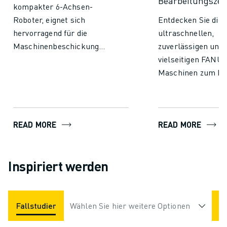
Bearbeitungszen
kompakter 6-Achsen-
Roboter, eignet sich
Entdecken Sie die
hervorragend für die
ultraschnellen,
Maschinenbeschickung
zuverlässigen und
und verschiedene
vielseitigen FANU
Kommissionieraufgaben,
Maschinen zum Fr
die häufig in Lager und
Bohren und
Logistik anfallen. Sein
Gewindebohren.
schlanker Arm eignet sich
READ MORE
READ MORE
perfekt für Einrichtungen
mit begrenztem
Platzangebot und be- und
Inspiriert werden
entlädt geschickt Teile in
Werkzeugmaschinen. Mit
einem Gewicht von nur 46
kg kann er am Boden
Fallstudien
Anwendungen
Wählen Sie hier weitere Optionen
montiert, umgedreht oder