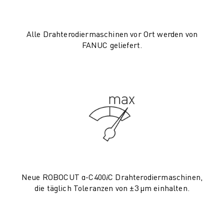
CNC-SCHLEIFEN
CNC-FRÄSEN
Alle Drahterodiermaschinen vor Ort werden von
CNC-DREHEN
FANUC geliefert.
HOCHGESCHWINDIGKEITSBOHREN UND -GEWINDESCHNEIDEN
SPRITZGUSS
MASCHINENBEDIENUNG
MATERIALHANDHABUNG
LACKIEREN
PALETTIEREN
PUNKTSCHWEISSEN
VISION INSPEKTION
DRAHTERODIERMASCHINE
FALLBEISPIELE
Neue ROBOCUT α-C400𝑖C Drahterodiermaschinen,
KUNDENDIENST
die täglich Toleranzen von ±3 µm einhalten.
KUNDENBETREUUNG
FANUC PLANS
FIELD & WARTUNG