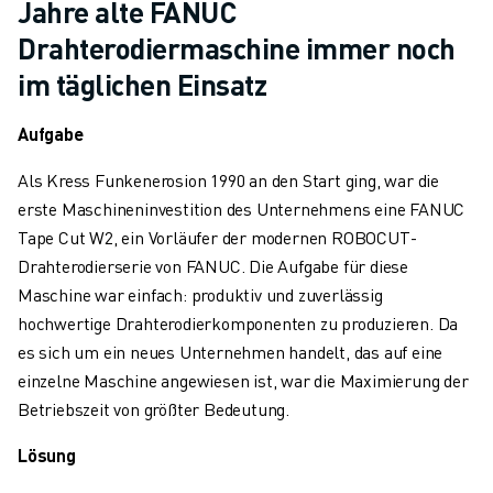
Jahre alte FANUC
ÜBER FANUC
FANUC IN EUROPA
Drahterodiermaschine immer noch
UNSERE STANDORTE
im täglichen Einsatz
NACHHALTIGKEIT
KARRIERE
Aufgabe
GESTALTEN SIE IHRE ZUKUNFT MIT FANUC
Als Kress Funkenerosion 1990 an den Start ging, war die
JETZT BEWERBEN » KARRIEREPORTAL
erste Maschineninvestition des Unternehmens eine FANUC
KONTAKT
Tape Cut W2, ein Vorläufer der modernen ROBOCUT-
KONTAKT
Drahterodierserie von FANUC. Die Aufgabe für diese
STANDORTE
Maschine war einfach: produktiv und zuverlässig
IMPRESSUM
hochwertige Drahterodierkomponenten zu produzieren. Da
es sich um ein neues Unternehmen handelt, das auf eine
einzelne Maschine angewiesen ist, war die Maximierung der
Betriebszeit von größter Bedeutung.
Lösung