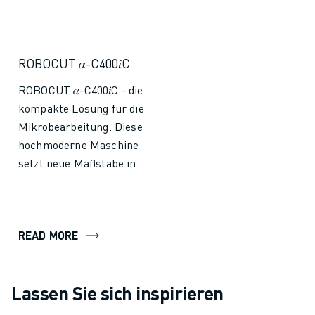
ROBOCUT 𝛼-C400𝑖C
ROBOCUT 𝛼-C400𝑖C - die
kompakte Lösung für die
Mikrobearbeitung. Diese
hochmoderne Maschine
setzt neue Maßstäbe in
Sachen Präzision und
Vielseitigkeit und ist damit
die perfekte Wahl für
READ MORE
Branchen wie Luft- und
Raumfahrt, Automobilbau
und darüber hinaus. Mit
Lassen Sie sich inspirieren
ihrer außergewöhnlichen
Genauigkeit und ihrem