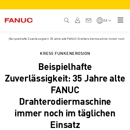
PRODUKTE
PRODUKTÜBERSICHT
DE
CNC & ANTRIEBE
CNC-FILTER
Startseite
/
Beispielhafte Zuverlässigkeit: 35 Jahre alte FANUC Drahterodiermaschine immer noch im 
/
Fallbeispiele
CNC-SYSTEME
ANTRIEBE
KRESS FUNKENEROSION
E/A-SYSTEM
Beispielhafte
CNC-FUNKTIONEN/OPTIONEN
INDIVIDUALISIERUNG
Zuverlässigkeit: 35 Jahre alte
SIMULATION - DIGITALER ZWILLING
FANUC
CNC-NACHHALTIGKEIT
CNC-PRODUKTE FÜR DEN BILDUNGSBEREICH
Drahterodiermaschine
RETROFIT LÖSUNGEN
immer noch im täglichen
ROBOTER
ROBOTERFILTER
Einsatz
INDUSTRIEROBOTER