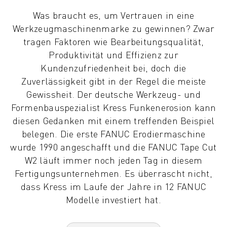
KOLLABORATIVE ROBOTER
Was braucht es, um Vertrauen in eine
ROBOTERPALETTE
Werkzeugmaschinenmarke zu gewinnen? Zwar
ROBOTER-STEUERUNGEN
tragen Faktoren wie Bearbeitungsqualität,
ROBOTER-ZUBEHÖR
Produktivität und Effizienz zur
ROBOTER-SOFTWARE
Kundenzufriedenheit bei, doch die
SIMULATIONSSOFTWARE
Zuverlässigkeit gibt in der Regel die meiste
ROBOTIK-PRODUKTE FÜR DEN BILDUNGSBEREICH
Gewissheit. Der deutsche Werkzeug- und
ROBOTER-AUTOMATISIERUNG
Formenbauspezialist Kress Funkenerosion kann
KOMPAKTE CNC-BEARBEITUNGSZENTREN
diesen Gedanken mit einem treffenden Beispiel
ROBODRILL-FILTER
belegen. Die erste FANUC Erodiermaschine
ROBODRILL KOMPAKTE CNC-BEARBEITUNGSZENTREN
wurde 1990 angeschafft und die FANUC Tape Cut
ROBODRILL HARDWARE
W2 läuft immer noch jeden Tag in diesem
ROBODRILL SOFTWARE
Fertigungsunternehmen. Es überrascht nicht,
ROBODRILL VORBEUGENDE WARTUNG
dass Kress im Laufe der Jahre in 12 FANUC
ROBODRILL NACHHALTIGKEIT
Modelle investiert hat.
ROBODRILL ROBOTER-PAKET
ROBODRILL BILDUNGSPAKET