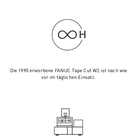
PRODUKTREGISTRIERUNG » FANUC PORTAL
FALLBEISPIELE
LÖSUNGEN
BRANCHEN
ALLE BRANCHEN
LUFT- UND RAUMFAHRT
AUTOMOBIL
ELEKTRISCHE FAHRZEUGE
ELEKTRONIK
Die 1990 erworbene FANUC Tape Cut W2 ist nach wie
LEBENSMITTEL UND GETRÄNKE
vor im täglichen Einsatz.
MEDIZIN
KUNSTSTOFFE
LAGERHALTUNG, LOGISTIK, POST & PAKET
APPLIKATIONEN
ALLE APPLIKATIONEN
5-ACHS-BEARBEITUNG
LICHTBOGENSCHWEISSEN
MONTAGE