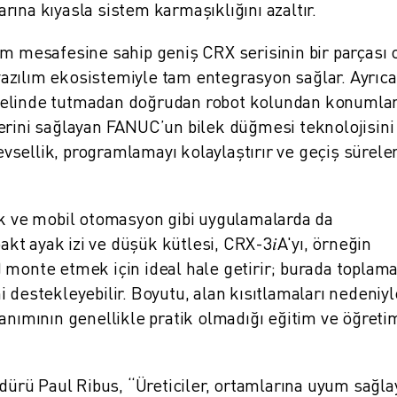
ına kıyasla sistem karmaşıklığını azaltır.
im mesafesine sahip geniş CRX serisinin bir parçası 
azılım ekosistemiyle tam entegrasyon sağlar. Ayrıca
 elinde tutmadan doğrudan robot kolundan konumlar
erini sağlayan FANUC’un bilek düğmesi teknolojisini
levsellik, programlamayı kolaylaştırır ve geçiş süreler
ik ve mobil otomasyon gibi uygulamalarda da
t ayak izi ve düşük kütlesi, CRX-3𝑖A'yı, örneğin
 monte etmek için ideal hale getirir; burada toplama
 destekleyebilir. Boyutu, alan kısıtlamaları nedeniyl
anımının genellikle pratik olmadığı eğitim ve öğreti
rü Paul Ribus, “Üreticiler, ortamlarına uyum sağla