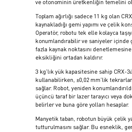
ROBOSHOT ÖNLEYICI BAKIM
ve otonominin üretkenliğin temelini o
ROBOSHOT TOPLAM SAHIP OLMA MALIYETI
Toplam ağırlığı sadece 11 kg olan CRX-
TEL EROZYON MAKINELERI
ROBOCUT TEL EROZYON MAKINELERI
kaynakladığı gemi yapımı ve çelik konst
ROBOCUT DONANIM
Operatör, robotu tek elle kolayca taşıy
ROBOCUT YAZILIMI
konumlandırabilir ve saniyeler içinde ç
ROBOCUT ÖNLEYICI BAKIM
fazla kaynak noktasını denetlemesine 
ROBOCUT SÜRDÜRÜLEBILIRLIK
eksikliğini ortadan kaldırır.
IIOT ÇÖZÜMLERI
AKILLI FABRIKA ÇÖZÜMLERI
3 kg'lık yük kapasitesine sahip CRX-3
ÜRETIM VERIMLILIĞINI ARTIRMAK IÇIN AKILLI FABRIKA ÇÖZÜMLERI (
kullanabilirken, ±0,02 mm'lik tekrarlana
ÜRÜN KAYDI » FANUC PORTAL
sağlar. Robot, yeniden konumlandırıld
VAKA ÇALIŞMALARI
üçüncü taraf bir lazer tarayıcı veya 
ÇÖZÜMLER
belirler ve buna göre yolları hesaplar.
ENDÜSTRILER
TÜM SEKTÖRLER
Manyetik taban, robotun büyük çelik ya
HAVACILIK
tutturulmasını sağlar. Bu esneklik, g
OTOMOTIV