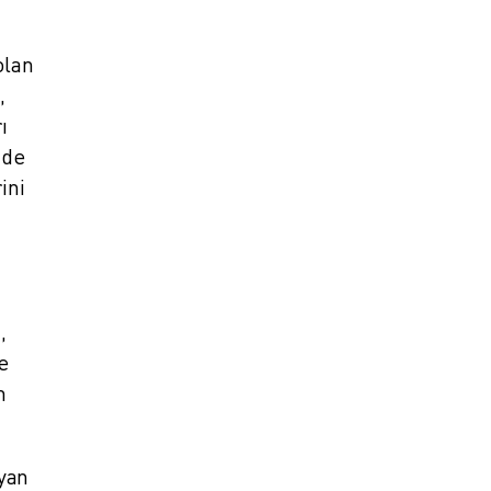
olan
,
ı
 de
ini
,
e
m
yan