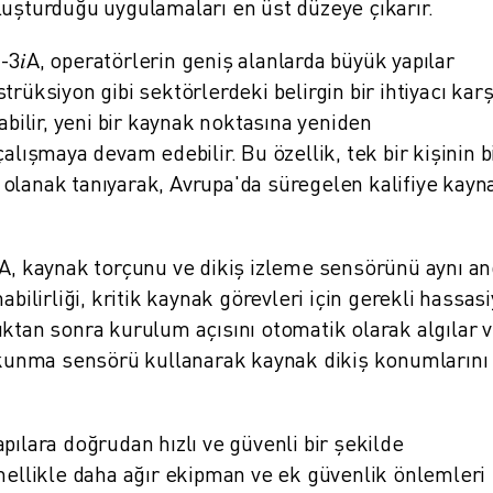
luşturduğu uygulamaları en üst düzeye çıkarır.
3𝑖A, operatörlerin geniş alanlarda büyük yapılar
rüksiyon gibi sektörlerdeki belirgin bir ihtiyacı karşı
abilir, yeni bir kaynak noktasına yeniden
alışmaya devam edebilir. Bu özellik, tek bir kişinin 
olanak tanıyarak, Avrupa'da süregelen kalifiye kayn
𝑖A, kaynak torçunu ve dikiş izleme sensörünü aynı a
IOT)
bilirliği, kritik kaynak görevleri için gerekli hassasi
ıktan sonra kurulum açısını otomatik olarak algılar 
dokunma sensörü kullanarak kaynak dikiş konumlarını
pılara doğrudan hızlı ve güvenli bir şekilde
enellikle daha ağır ekipman ve ek güvenlik önlemleri