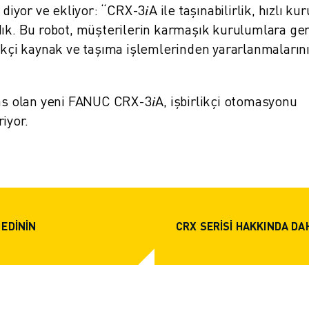
diyor ve ekliyor: “CRX-3𝑖A ile taşınabilirlik, hızlı ku
dık. Bu robot, müşterilerin karmaşık kurulumlara ge
likçi kaynak ve taşıma işlemlerinden yararlanmaların
as olan yeni FANUC CRX-3𝑖A, işbirlikçi otomasyonu
iyor.
 EDININ
CRX SERISI HAKKINDA DAH