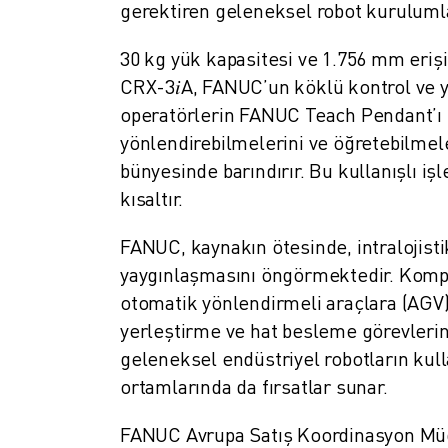
gerektiren geleneksel robot kurulumlar
ELEKTRIKLI ARAÇLAR
ELEKTRONIK
30 kg yük kapasitesi ve 1.756 mm eriş
YIYECEK VE IÇECEK
CRX-3𝑖A, FANUC’un köklü kontrol ve y
MEDIKAL
operatörlerin FANUC Teach Pendant’ı
PLASTIK
yönlendirebilmelerini ve öğretebilmel
DEPOLAMA, LOJISTIK, SEVKIYAT
bünyesinde barındırır. Bu kullanışlı iş
UYGULAMALAR
kısaltır.
TÜM UYGULAMALAR
5 EKSEN IŞLEME
FANUC, kaynakın ötesinde, intralojist
ARK KAYNAĞI
yaygınlaşmasını öngörmektedir. Kompak
BIRLEŞTIRME
otomatik yönlendirmeli araçlara (AGV)
CNC TAŞLAMA
yerleştirme ve hat besleme görevlerini
CNC FREZELEME
geleneksel endüstriyel robotların kull
CNC TORNA
ortamlarında da fırsatlar sunar.
YÜKSEK HIZLI DELME VE KILAVUZ ÇEKME
ENJEKSIYON
FANUC Avrupa Satış Koordinasyon Müdü
MAKINE BESLEME