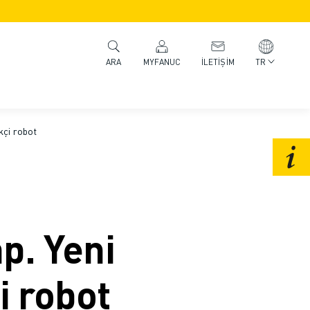
MYFANUC
İLETIŞIM
TR
ARA
ikçi robot
ap. Yeni
i robot