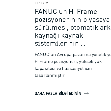
İLETIŞIM
31.12.2025
LOKASYONLAR
FANUC'un H-Frame
KÜNYE
pozisyonerinin piyasaya
sürülmesi, otomatik ark
kaynağı kaynak
si̇stemi̇lerinin ...
FANUC'un Avrupa pazarına yönelik y
H-Frame pozisyoneri, yüksek yük
kapasitesi ve hassasiyet için
tasarlanmıştır
DAHA FAZLA BILGI EDININ