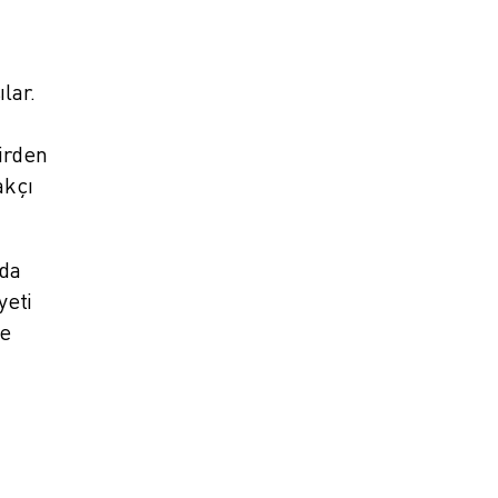
lar.
birden
akçı
nda
yeti
ve