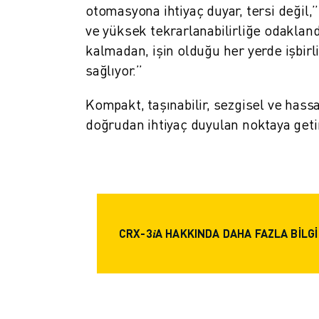
otomasyona ihtiyaç duyar, tersi değil,” 
MALZEME TAŞIMA
ve yüksek tekrarlanabilirliğe odaklan
BOYAMA
PALETLEME
kalmadan, işin olduğu her yerde işbir
PUNTA KAYNAĞI
sağlıyor.”
GÖRSEL DENETIM
Kompakt, taşınabilir, sezgisel ve hass
TEL EROZYON
VAKA ÇALIŞMALARI
doğrudan ihtiyaç duyulan noktaya getir
MÜŞTERI HIZMETLERI
MÜŞTERI HIZMETLERI
FANUC PLANS
SAHA VE BAKIM
UZAKTAN TEKNIK DESTEK
YEDEK PARÇALAR
CRX-3𝑖A HAKKINDA DAHA FAZLA BILGI
YENILEME
DIJITAL SERVIS ARAÇLARI
İNDIRME MERKEZI » MYFANUC
EĞITIM VE ÖĞRETIM