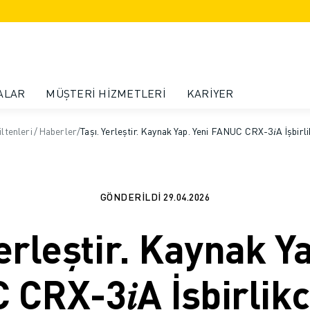
ALAR
MÜŞTERI HIZMETLERI
KARIYER
ltenleri
/
Haberler
/
Taşı. Yerleştir. Kaynak Yap. Yeni FANUC CRX-3𝑖A İşbirl
GÖNDERILDI
29.04.2026
erleştir. Kaynak Y
CRX-3𝑖A İşbirlikç