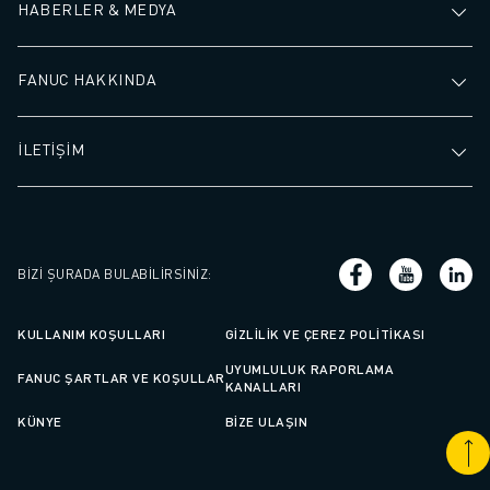
HABERLER & MEDYA
FANUC HAKKINDA
İLETİŞİM
BIZI ŞURADA BULABILIRSINIZ
:
KULLANIM KOŞULLARI
GIZLILIK VE ÇEREZ POLITIKASI
UYUMLULUK RAPORLAMA
FANUC ŞARTLAR VE KOŞULLAR
KANALLARI
KÜNYE
BIZE ULAŞIN