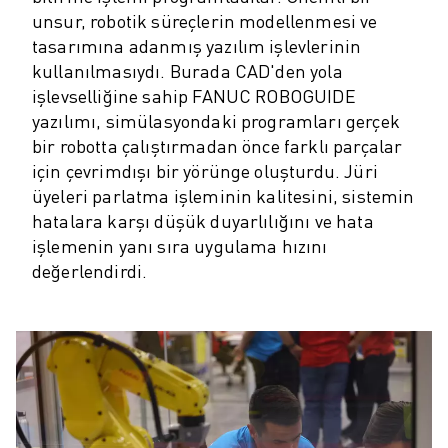
unsur, robotik süreçlerin modellenmesi ve
ELEKTRIKLI ARAÇLAR
tasarımına adanmış yazılım işlevlerinin
ELEKTRONIK
kullanılmasıydı. Burada CAD'den yola
YIYECEK VE IÇECEK
işlevselliğine sahip FANUC ROBOGUIDE
MEDIKAL
yazılımı, simülasyondaki programları gerçek
PLASTIK
bir robotta çalıştırmadan önce farklı parçalar
DEPOLAMA, LOJISTIK, SEVKIYAT
için çevrimdışı bir yörünge oluşturdu. Jüri
UYGULAMALAR
üyeleri parlatma işleminin kalitesini, sistemin
TÜM UYGULAMALAR
hatalara karşı düşük duyarlılığını ve hata
5 EKSEN IŞLEME
işlemenin yanı sıra uygulama hızını
ARK KAYNAĞI
değerlendirdi.
BIRLEŞTIRME
CNC TAŞLAMA
CNC FREZELEME
CNC TORNA
YÜKSEK HIZLI DELME VE KILAVUZ ÇEKME
ENJEKSIYON
MAKINE BESLEME