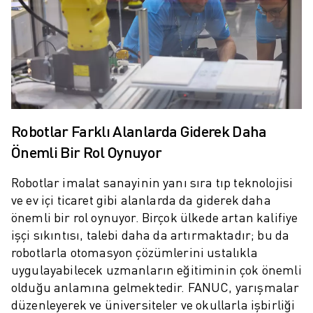
MALZEME TAŞIMA
BOYAMA
PALETLEME
PUNTA KAYNAĞI
GÖRSEL DENETIM
TEL EROZYON
VAKA ÇALIŞMALARI
Robotlar Farklı Alanlarda Giderek Daha
MÜŞTERI HIZMETLERI
Önemli Bir Rol Oynuyor
MÜŞTERI HIZMETLERI
FANUC PLANS
Robotlar imalat sanayinin yanı sıra tıp teknolojisi
SAHA VE BAKIM
ve ev içi ticaret gibi alanlarda da giderek daha
UZAKTAN TEKNIK DESTEK
önemli bir rol oynuyor. Birçok ülkede artan kalifiye
YEDEK PARÇALAR
işçi sıkıntısı, talebi daha da artırmaktadır; bu da
YENILEME
robotlarla otomasyon çözümlerini ustalıkla
DIJITAL SERVIS ARAÇLARI
uygulayabilecek uzmanların eğitiminin çok önemli
İNDIRME MERKEZI » MYFANUC
olduğu anlamına gelmektedir. FANUC, yarışmalar
EĞITIM VE ÖĞRETIM
düzenleyerek ve üniversiteler ve okullarla işbirliği