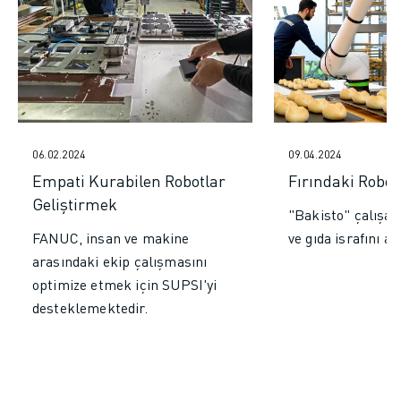
İLETIŞIM
LOKASYONLAR
KÜNYE
06.02.2024
09.04.2024
Empati Kurabilen Robotlar
Fırındaki Robot
Geliştirmek
"Bakisto" çalışanl
FANUC, insan ve makine
ve gıda israfını aza
arasındaki ekip çalışmasını
optimize etmek için SUPSI'yi
desteklemektedir.