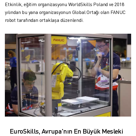
SCARA ROBOTLARI
Etkinlik, eğitim organizasyonu WorldSkills Poland ve 2018
KOMPAKT CNC İŞLEME MERKEZLERI
yılından bu yana organizasyonun Global Ortağı olan FANUC
ROBODRILL BULUCU
robot tarafından ortaklaşa düzenlendi.
ROBODRILL KOMPAKT DIK İŞLEME MERKEZLERI
ROBODRILL DONANIM
ROBODRILL YAZILIMI
ROBODRILL ÖNLEYICI BAKIM
ROBODRILL SÜRDÜRÜLEBILIRLIK
ROBODRILL ROBOT PAKETI
ROBODRILL EĞITIM PAKETI
ELEKTRIKLI PLASTIK ENJEKSIYON MAKINELERI
ROBOSHOT BULUCU
ROBOSHOT ELEKTRIKLI PLASTIK ENJEKSIYON MAKINELERI
ROBOSHOT DONANIM
ROBOSHOT YAZILIM
ROBOSHOT SÜRDÜRÜLEBİLİRLİK
ROBOSHOT ROBOT PAKETI
EuroSkills, Avrupa'nın En Büyük Mesleki