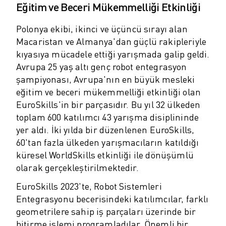
ROBOSHOT ÖNLEYICI BAKIM
Eğitim ve Beceri Mükemmelliği Etkinliği
ROBOSHOT TOPLAM SAHIP OLMA MALIYETI
TEL EROZYON MAKINELERI
Polonya ekibi, ikinci ve üçüncü sırayı alan
ROBOCUT TEL EROZYON MAKINELERI
Macaristan ve Almanya'dan güçlü rakipleriyle
kıyasıya mücadele ettiği yarışmada galip geldi.
ROBOCUT DONANIM
Avrupa 25 yaş altı genç robot entegrasyon
ROBOCUT YAZILIMI
şampiyonası, Avrupa'nın en büyük mesleki
ROBOCUT ÖNLEYICI BAKIM
eğitim ve beceri mükemmelliği etkinliği olan
ROBOCUT SÜRDÜRÜLEBILIRLIK
EuroSkills'in bir parçasıdır. Bu yıl 32 ülkeden
IIOT ÇÖZÜMLERI
toplam 600 katılımcı 43 yarışma disiplininde
AKILLI FABRIKA ÇÖZÜMLERI
yer aldı. İki yılda bir düzenlenen EuroSkills,
ÜRETIM VERIMLILIĞINI ARTIRMAK IÇIN AKILLI FABRIKA ÇÖZÜMLERI (
60'tan fazla ülkeden yarışmacıların katıldığı
ÜRÜN KAYDI » FANUC PORTAL
küresel WorldSkills etkinliği ile dönüşümlü
VAKA ÇALIŞMALARI
olarak gerçekleştirilmektedir.
ÇÖZÜMLER
ENDÜSTRILER
EuroSkills 2023'te, Robot Sistemleri
TÜM SEKTÖRLER
Entegrasyonu becerisindeki katılımcılar, farklı
geometrilere sahip iş parçaları üzerinde bir
HAVACILIK
bitirme işlemi programladılar. Önemli bir
OTOMOTIV