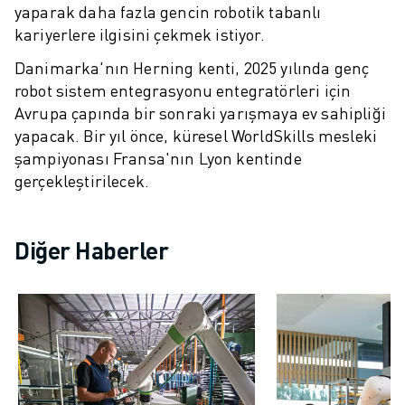
FANUC AKADEMI
yaparak daha fazla gencin robotik tabanlı
ENDÜSTRILER IÇIN ÇÖZÜMLER
kariyerlere ilgisini çekmek istiyor.
EĞITIM IÇIN ÇÖZÜMLER
Danimarka'nın Herning kenti, 2025 yılında genç
WORLDSKILLS & GENÇ YETENEKLER
robot sistem entegrasyonu entegratörleri için
HABERLER & MEDYA
Avrupa çapında bir sonraki yarışmaya ev sahipliği
HABERLER & MEDYA
yapacak. Bir yıl önce, küresel WorldSkills mesleki
ETKINLIKLER
şampiyonası Fransa'nın Lyon kentinde
EĞITIM ETKINLIKLERI
gerçekleştirilecek.
FANUC HAKKINDA
FANUC HAKKINDA
AVRUPA'DA FANUC
Diğer Haberler
LOKASYONLARIMIZ
SÜRDÜRÜLEBILIRLIK
KARIYER
FANUC ILE GELECEĞINIZI ŞEKILLENDIRIN
BIZE KATILIN » KARIYER PORTALI
İLETIŞIM