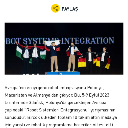
ENDÜSTRIYEL ROBOTLAR
PAYLAŞ
İŞBIRLIKÇI ROBOTLAR
ROBOT YELPAZESI
ROBOT KONTROLÖRLERI
ROBOT AKSESUARLARI
ROBOT YAZILIMI
SIMÜLASYON YAZILIMI
EĞITIM AMAÇLI ROBOTIK ÜRÜNLERI
ROBOT OTOMASYONU
ARK KAYNAK ROBOTLARI
EKLEMLI ROBOTLAR
ARC MATE SERISI
Avrupa'nın en iyi genç robot entegrasyonu Polonya,
M-900 SERISI
Macaristan ve Almanya'dan çıkıyor. Bu, 5-9 Eylül 2023
DELTA ROBOTLAR
tarihlerinde Gdańsk
,
Polonya'da gerçekleşen Avrupa
GIDA VE TEMIZ ODA ROBOTLARI
çapındaki "Robot Sistemleri Entegrasyonu" yarışmasının
BOYA ROBOTLARI
sonucudur. Birçok ülkeden toplam 10 takım altın madalya
PALETLEME ROBOTLARI
için yarıştı ve robotik programlama becerilerini test etti.