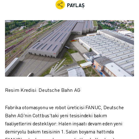
ENDÜSTRIYEL ROBOTLAR
PAYLAŞ
İŞBIRLIKÇI ROBOTLAR
ROBOT YELPAZESI
ROBOT KONTROLÖRLERI
ROBOT AKSESUARLARI
ROBOT YAZILIMI
SIMÜLASYON YAZILIMI
EĞITIM AMAÇLI ROBOTIK ÜRÜNLERI
ROBOT OTOMASYONU
ARK KAYNAK ROBOTLARI
EKLEMLI ROBOTLAR
Resim Kredisi: Deutsche Bahn AG
ARC MATE SERISI
M-900 SERISI
Fabrika otomasyonu ve robot üreticisi FANUC, Deutsche
DELTA ROBOTLAR
Bahn AG'nin Cottbus'taki yeni tesisindeki bakım
GIDA VE TEMIZ ODA ROBOTLARI
faaliyetlerini destekliyor: Halen inşaatı devam eden yeni
BOYA ROBOTLARI
demiryolu bakım tesisinin 1. Salon boyama hattında
PALETLEME ROBOTLARI