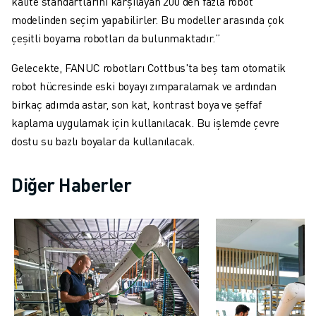
kalite standartlarını karşılayan 200'den fazla robot
ROBOSHOT ÖNLEYICI BAKIM
modelinden seçim yapabilirler. Bu modeller arasında çok
ROBOSHOT TOPLAM SAHIP OLMA MALIYETI
çeşitli boyama robotları da bulunmaktadır.”
TEL EROZYON MAKINELERI
ROBOCUT TEL EROZYON MAKINELERI
Gelecekte, FANUC robotları Cottbus'ta beş tam otomatik
ROBOCUT DONANIM
robot hücresinde eski boyayı zımparalamak ve ardından
ROBOCUT YAZILIMI
birkaç adımda astar, son kat, kontrast boya ve şeffaf
ROBOCUT ÖNLEYICI BAKIM
kaplama uygulamak için kullanılacak. Bu işlemde çevre
ROBOCUT SÜRDÜRÜLEBILIRLIK
dostu su bazlı boyalar da kullanılacak.
IIOT ÇÖZÜMLERI
AKILLI FABRIKA ÇÖZÜMLERI
Diğer Haberler
ÜRETIM VERIMLILIĞINI ARTIRMAK IÇIN AKILLI FABRIKA ÇÖZÜMLERI (
ÜRÜN KAYDI » FANUC PORTAL
VAKA ÇALIŞMALARI
ÇÖZÜMLER
ENDÜSTRILER
TÜM SEKTÖRLER
HAVACILIK
OTOMOTIV