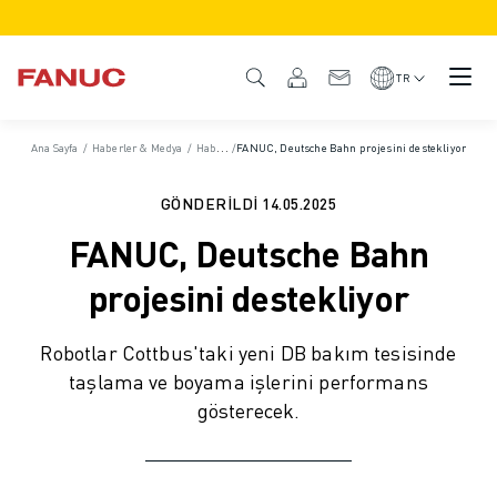
ÜRÜNLER
ÜRÜNE GENEL BAKIŞ
TR
CNC VE SÜRÜCÜLER
CNC BULUCU
Ana Sayfa
/
Haberler & Medya
/
Haberler & Basın Bültenleri
/
FANUC, Deutsche Bahn projesini destekliyor
/
Basın Bültenleri
CNC SISTEMLERI
SÜRÜCÜLER
GÖNDERILDI
14.05.2025
I/O SISTEMI
FANUC, Deutsche Bahn
CNC FONKSIYONLARI/SEÇENEKLERI
ÖZELLEŞTIRME
projesini destekliyor
SİMÜLASYON - DIJITAL İKIZ ÇÖZÜMLERI
CNC SÜRDÜRÜLEBILIRLIK
Robotlar Cottbus'taki yeni DB bakım tesisinde
EĞITIM AMAÇLI CNC ÜRÜNLERI
taşlama ve boyama işlerini performans
RETROFIT ÇÖZÜMLERI
gösterecek.
GELIŞMIŞ CNC MODELLERI
ROBOTLAR
ROBOT BULUCU