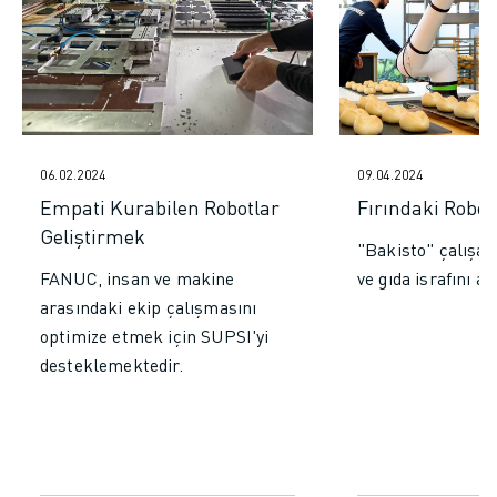
ELEKTRIKLI ARAÇLAR
ELEKTRONIK
YIYECEK VE IÇECEK
MEDIKAL
PLASTIK
DEPOLAMA, LOJISTIK, SEVKIYAT
06.02.2024
09.04.2024
UYGULAMALAR
Empati Kurabilen Robotlar
Fırındaki Robot
TÜM UYGULAMALAR
Geliştirmek
"Bakisto" çalışanl
5 EKSEN IŞLEME
FANUC, insan ve makine
ve gıda israfını aza
ARK KAYNAĞI
arasındaki ekip çalışmasını
BIRLEŞTIRME
optimize etmek için SUPSI'yi
CNC TAŞLAMA
desteklemektedir.
CNC FREZELEME
CNC TORNA
YÜKSEK HIZLI DELME VE KILAVUZ ÇEKME
ENJEKSIYON
MAKINE BESLEME