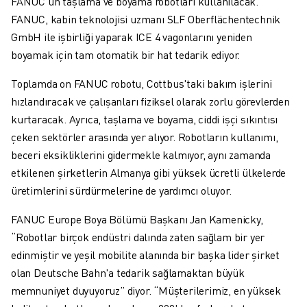
FANUC'un taşlama ve boyama robotları kullanılacak.
SCARA ROBOTLARI
FANUC, kabin teknolojisi uzmanı SLF Oberflächentechnik
KOMPAKT CNC İŞLEME MERKEZLERI
GmbH ile işbirliği yaparak ICE 4 vagonlarını yeniden
ROBODRILL BULUCU
boyamak için tam otomatik bir hat tedarik ediyor.
ROBODRILL KOMPAKT DIK İŞLEME MERKEZLERI
ROBODRILL DONANIM
Toplamda on FANUC robotu, Cottbus'taki bakım işlerini
ROBODRILL YAZILIMI
hızlandıracak ve çalışanları fiziksel olarak zorlu görevlerden
ROBODRILL ÖNLEYICI BAKIM
kurtaracak. Ayrıca, taşlama ve boyama, ciddi işçi sıkıntısı
ROBODRILL SÜRDÜRÜLEBILIRLIK
çeken sektörler arasında yer alıyor. Robotların kullanımı,
ROBODRILL ROBOT PAKETI
beceri eksikliklerini gidermekle kalmıyor, aynı zamanda
ROBODRILL EĞITIM PAKETI
etkilenen şirketlerin Almanya gibi yüksek ücretli ülkelerde
ELEKTRIKLI PLASTIK ENJEKSIYON MAKINELERI
üretimlerini sürdürmelerine de yardımcı oluyor.
ROBOSHOT BULUCU
FANUC Europe Boya Bölümü Başkanı Jan Kamenicky,
ROBOSHOT ELEKTRIKLI PLASTIK ENJEKSIYON MAKINELERI
“Robotlar birçok endüstri dalında zaten sağlam bir yer
ROBOSHOT DONANIM
edinmiştir ve yeşil mobilite alanında bir başka lider şirket
ROBOSHOT YAZILIM
olan Deutsche Bahn'a tedarik sağlamaktan büyük
ROBOSHOT SÜRDÜRÜLEBİLİRLİK
memnuniyet duyuyoruz” diyor. “Müşterilerimiz, en yüksek
ROBOSHOT ROBOT PAKETI