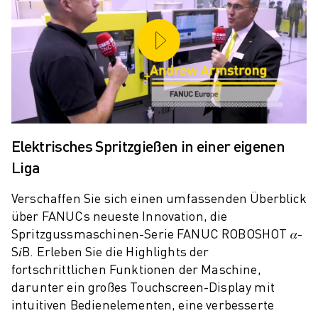
PRODUKTREGISTRIERUNG » FANUC PORTAL
FALLBEISPIELE
LÖSUNGEN
BRANCHEN
ALLE BRANCHEN
LUFT- UND RAUMFAHRT
AUTOMOBIL
ELEKTRISCHE FAHRZEUGE
Elektrisches Spritzgießen in einer eigenen
ELEKTRONIK
Liga
LEBENSMITTEL UND GETRÄNKE
MEDIZIN
Verschaffen Sie sich einen umfassenden Überblick
KUNSTSTOFFE
über FANUCs neueste Innovation, die
LAGERHALTUNG, LOGISTIK, POST & PAKET
Spritzgussmaschinen-Serie FANUC ROBOSHOT 𝛼-
APPLIKATIONEN
S𝑖B. Erleben Sie die Highlights der
ALLE APPLIKATIONEN
fortschrittlichen Funktionen der Maschine,
5-ACHS-BEARBEITUNG
darunter ein großes Touchscreen-Display mit
LICHTBOGENSCHWEISSEN
intuitiven Bedienelementen, eine verbesserte
MONTAGE