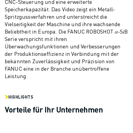
CNC-Steuerung und eine erweiterte
CNC-SCHLEIFEN
Speicherkapazität. Das Video zeigt ein Metall-
CNC-FRÄSEN
Spritzgussverfahren und unterstreicht die
CNC-DREHEN
Vielseitigkeit der Maschine und ihre wachsende
HOCHGESCHWINDIGKEITSBOHREN UND -GEWINDESCHNEIDEN
Beliebtheit in Europa. Die FANUC ROBOSHOT 𝛼-S𝑖B
SPRITZGUSS
Serie verspricht mit ihren
MASCHINENBEDIENUNG
Überwachungsfunktionen und Verbesserungen
MATERIALHANDHABUNG
der Produktionseffizienz in Verbindung mit der
LACKIEREN
bekannten Zuverlässigkeit und Präzision von
PALETTIEREN
FANUC eine in der Branche unübertroffene
Leistung.
PUNKTSCHWEISSEN
VISION INSPEKTION
DRAHTERODIERMASCHINE
HIGHLIGHTS
FALLBEISPIELE
KUNDENDIENST
Vorteile für Ihr Unternehmen
KUNDENBETREUUNG
FANUC PLÄNE
FIELD & WARTUNG