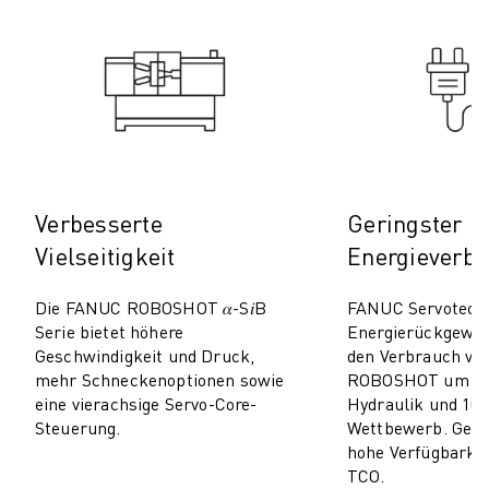
TECHNISCHE FERNUNTERSTÜTZUNG
ERSATZTEILE
WIEDERAUFBEREITUNG
DIGITALE SERVICE TOOLS
E-STORE
DOWNLOAD CENTER » MYFANUC
TRAINING & AUSBILDUNG
FANUC AKADEMIE
Verbesserte
Geringster
BRANCHEN-LÖSUNGEN
Vielseitigkeit
Energieverb
LÖSUNGEN FÜR DIE AUSBILDUNG
WORLDSKILLS & YOUNG TALENTS
Die FANUC ROBOSHOT 𝛼-S𝑖B
FANUC Servotechn
BILDUNGSVERANSTALTUNGEN
Serie bietet höhere
Energierückgewi
Geschwindigkeit und Druck,
den Verbrauch v
NEWS & MEDIA
mehr Schneckenoptionen sowie
ROBOSHOT um 50–
NEWS & MEDIA
eine vierachsige Servo-Core-
Hydraulik und 10–
EVENTS
Steuerung.
Wettbewerb. Geri
BILDUNGSVERANSTALTUNGEN
hohe Verfügbarkei
ÜBER FANUC
TCO.