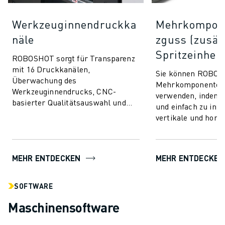
Werkzeuginnendruckka
Mehrkompone
näle
zguss (zusät
Spritzeinheit
ROBOSHOT sorgt für Transparenz
mit 16 Druckkanälen,
Sie können ROBOS
Überwachung des
Mehrkomponentens
Werkzeuginnendrucks, CNC-
verwenden, indem Si
basierter Qualitätsauswahl und
und einfach zu inte
nahtloser Integration.
vertikale und horiz
Kommunizieren und verbinden Sie
Spritzeinheiten hi
mit beliebigen Wer...
fortschrittliche Spri
MEHR ENTDECKEN
MEHR ENTDECKEN
SOFTWARE
Maschinensoftware