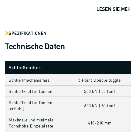
ÜBER FANUC
LESEN SIE MEHR
FANUC IN EUROPA
UNSERE STANDORTE
NACHHALTIGKEIT
SPEZIFIKATIONEN
KARRIERE
GESTALTEN SIE IHRE ZUKUNFT MIT FANUC
Technische Daten
JETZT BEWERBEN » KARRIEREPORTAL
KONTAKT
KONTAKT
Schließeinheit
STANDORTE
Schließmechanismus
5 Point Double toggle
IMPRESSUM
Schließkraft in Tonnen
500 kN | 50 tonf
Schließkraft in Tonnen
650 kN | 65 tonf
(erhöht)
Maximale und minimale
410-210 mm
Formhöhe Einzelplatte