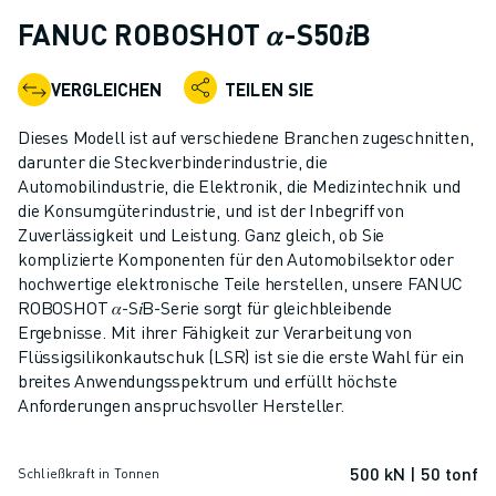
KOLLABORATIVE ROBOTER
FANUC ROBOSHOT 𝛼-S50𝑖B
ROBOTERPALETTE
ROBOTER-STEUERUNGEN
VERGLEICHEN
TEILEN SIE
ROBOTER-ZUBEHÖR
ROBOTER-SOFTWARE
Dieses Modell ist auf verschiedene Branchen zugeschnitten,
SIMULATIONSSOFTWARE
darunter die Steckverbinderindustrie, die
Automobilindustrie, die Elektronik, die Medizintechnik und
ROBOTIK-PRODUKTE FÜR DEN BILDUNGSBEREICH
die Konsumgüterindustrie, und ist der Inbegriff von
ROBOTER-AUTOMATISIERUNG
Zuverlässigkeit und Leistung. Ganz gleich, ob Sie
KOMPAKTE CNC-BEARBEITUNGSZENTREN
komplizierte Komponenten für den Automobilsektor oder
ROBODRILL-FILTER
hochwertige elektronische Teile herstellen, unsere FANUC
ROBODRILL KOMPAKTE CNC-BEARBEITUNGSZENTREN
ROBOSHOT 𝛼-S𝑖B-Serie sorgt für gleichbleibende
ROBODRILL HARDWARE
Ergebnisse. Mit ihrer Fähigkeit zur Verarbeitung von
Flüssigsilikonkautschuk (LSR) ist sie die erste Wahl für ein
ROBODRILL SOFTWARE
breites Anwendungsspektrum und erfüllt höchste
ROBODRILL VORBEUGENDE WARTUNG
Anforderungen anspruchsvoller Hersteller.
ROBODRILL NACHHALTIGKEIT
ROBODRILL ROBOTER-PAKET
500 kN | 50 tonf
ROBODRILL BILDUNGSPAKET
Schließkraft in Tonnen