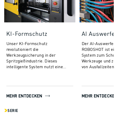
KI-Formschutz
AI Auswerfer
Unser KI-Formschutz
Der AI-Auswerfers
revolutioniert die
ROBOSHOT ist ein
Werkzeugsicherung in der
System zum Schutz
Spritzgießindustrie. Dieses
Werkzeuge und zur
intelligente System nutzt eine
von Ausfallzeiten. 
fortschrittliche Technologie zur
Technologie nutzt d
Drehmomentsteuerung, um Ihre
Drehmomentsteueru
Form sowohl ...
MEHR ENTDECKEN
MEHR ENTDECKEN
SERIE