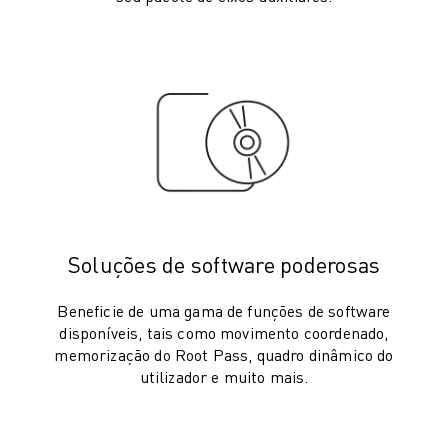
AUTOMÓVEL
VEÍCULOS ELÉCTRICOS
ELETRÓNICA
ALIMENTAÇÃO & BEBIDAS
MÉDICO
PLÁSTICOS
ARMAZENAGEM, LOGÍSTICA, CORREIOS & ENCOMENDAS
APLICAÇÕES
TODAS AS APLICAÇÕES
MAQUINAÇÃO DE 5 EIXOS
Soluções de software poderosas
SOLDADURA POR ARCO
MONTAGEM
Beneficie de uma gama de funções de software
disponíveis, tais como movimento coordenado,
RETIFICAÇÃO CNC
memorização do Root Pass, quadro dinâmico do
FRESAGEM CNC
utilizador e muito mais.
TORNOS CNC
PERFURAÇÃO E ROSCAGEM A ALTA VELOCIDADE
MOLDAGEM POR INJEÇÃO