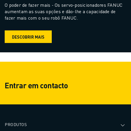
CENTRO DE DOWNLOADS » MYFANUC
O poder de fazer mais - Os servo-posicionadores FANUC 
FORMAÇÃO & EDUCAÇÃO
aumentam as suas opções e dão-lhe a capacidade de 
fazer mais com o seu robô FANUC.
FANUC ACADEMY
SOLUÇÕES PARA INDÚSTRIAS
SOLUÇÕES PARA SECTOR EDUCATIVO
DESCOBRIR MAIS
WORLDSKILLS & JOVENS TALENTOS
EVENTOS EDUCATIVOS
NOTÍCIAS
NOTÍCIAS
EVENTOS
EVENTOS EDUCATIVOS
Entrar em contacto
SOBRE A FANUC
SOBRE A FANUC
FANUC NA EUROPA
ONDE ESTAMOS
SUSTENTABILIDADE
CARREIRA
PRODUTOS