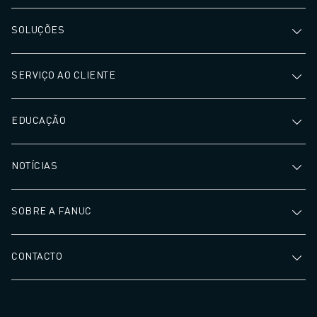
MOLDE O SEU FUTURO COM A FANUC
JUNTE-SE A NÓS » PORTAL DE EMPREGO
SOLUÇÕES
CONTACTO
CONTACTO
SERVIÇO AO CLIENTE
LOCALIZAÇÕES
IMPRIMIR
EDUCAÇÃO
NOTÍCIAS
SOBRE A FANUC
CONTACTO