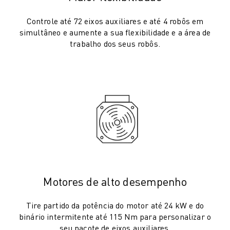
PACK ROBOSHOT - ROBÔ
MANUTENÇÃO PREVENTIVA ROBOSHOT
Controle até 72 eixos auxiliares e até 4 robôs em
CUSTO TOTAL DE PROPRIEDADE DA ROBOSHOT
simultâneo e aumente a sua flexibilidade e a área de
MÁQUINAS EDM DE CORTE A FIO
trabalho dos seus robôs.
ROBOCUT MÁQUINAS EDM DE CORTE A FIO
HARDWARE ROBOCUT
SOFTWARE ROBOCUT
MANUTENÇÃO PREVENTIVA ROBOCUT
SUSTENTABILIDADE ROBOCUT
SOLUÇÕES IIOT
SOLUÇÕES PARA FÁBRICAS INTELIGENTES
SOLUÇÕES DE FÁBRICA INTELIGENTES PARA AUMENTAR A EFICIÊNCI
REGISTO DE PRODUTOS » PORTAL FANUC
ESTUDOS DE CASO
Motores de alto desempenho
SOLUÇÕES
INDÚSTRIAS
Tire partido da potência do motor até 24 kW e do
TODAS AS INDÚSTRIAS
binário intermitente até 115 Nm para personalizar o
seu pacote de eixos auxiliares.
AEROESPACIAL