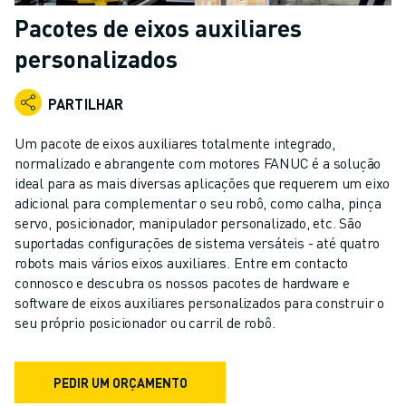
ROBÔS INDUSTRIAIS
Pacotes de eixos auxiliares
ROBÔS COLABORATIVOS
personalizados
GAMA DE ROBÔS
CONTROLADORES DE ROBÔ
PARTILHAR
ACESSÓRIOS PARA ROBÔS
SOFTWARE PARA ROBÔS
Um pacote de eixos auxiliares totalmente integrado,
SOFTWARE DE SIMULAÇÃO
normalizado e abrangente com motores FANUC é a solução
PRODUTOS DE ROBÓTICA EDUCACIONAL
ideal para as mais diversas aplicações que requerem um eixo
AUTOMAÇÃO DE ROBÔS
adicional para complementar o seu robô, como calha, pinça
servo, posicionador, manipulador personalizado, etc. São
ROBÔS DE SOLDADURA POR ARCO
suportadas configurações de sistema versáteis - até quatro
ROBÔS ARTICULADOS
robots mais vários eixos auxiliares. Entre em contacto
SÉRIE ARC MATE
connosco e descubra os nossos pacotes de hardware e
SÉRIE M-710
software de eixos auxiliares personalizados para construir o
SÉRIE M-900
seu próprio posicionador ou carril de robô.
ROBÔS DELTA
ROBÔS PARA SECTOR ALIMENTAR E SALAS LIMPAS
PEDIR UM ORÇAMENTO
ROBÔS DE PINTURA