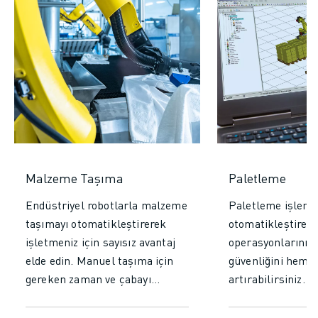
Malzeme Taşıma
Paletleme
Endüstriyel robotlarla malzeme
Paletleme işlemin
taşımayı otomatikleştirerek
otomatikleştirere
işletmeniz için sayısız avantaj
operasyonlarınız
elde edin. Manuel taşıma için
güvenliğini hem de
gereken zaman ve çabayı
artırabilirsiniz. 
azaltarak verimliliği ve
yelpazesinden, çeş
üretkenliği önemli ölçüde
yük kapasiteleri,