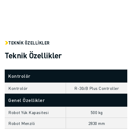
ELEKTRIKLI ARAÇLAR
ELEKTRONIK
YIYECEK VE IÇECEK
MEDIKAL
PLASTIK
TEKNIK ÖZELLIKLER
DEPOLAMA, LOJISTIK, SEVKIYAT
UYGULAMALAR
Teknik Özellikler
TÜM UYGULAMALAR
5 EKSEN IŞLEME
ARK KAYNAĞI
Kontrolör
BIRLEŞTIRME
Kontrolör
R-30𝑖B Plus Controller
CNC TAŞLAMA
CNC FREZELEME
Genel Özellikler
CNC TORNA
Robot Yük Kapasitesi
500 kg
YÜKSEK HIZLI DELME VE KILAVUZ ÇEKME
ENJEKSIYON
Robot Menzili
2830 mm
MAKINE BESLEME