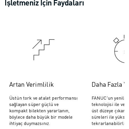
ROBOSHOT ÖNLEYICI BAKIM
İşletmeniz İçin Faydaları
ROBOSHOT TOPLAM SAHIP OLMA MALIYETI
TEL EROZYON MAKINELERI
ROBOCUT TEL EROZYON MAKINELERI
ROBOCUT DONANIM
ROBOCUT YAZILIMI
ROBOCUT ÖNLEYICI BAKIM
ROBOCUT SÜRDÜRÜLEBILIRLIK
IIOT ÇÖZÜMLERI
AKILLI FABRIKA ÇÖZÜMLERI
ÜRETIM VERIMLILIĞINI ARTIRMAK IÇIN AKILLI FABRIKA ÇÖZÜMLERI (
ÜRÜN KAYDI » FANUC PORTAL
Artan Verimlilik
Daha Fazla V
VAKA ÇALIŞMALARI
Üstün tork ve atalet performansı
FANUC'un yenilikç
ÇÖZÜMLER
sağlayan süper güçlü ve
teknolojisi ile veri
ENDÜSTRILER
kompakt bilekten yararlanın,
üst düzeye çıkarın
TÜM SEKTÖRLER
böylece daha büyük bir modele
süreleri ile yükse
HAVACILIK
ihtiyaç duymazsınız.
tekrarlanabilirlik
OTOMOTIV