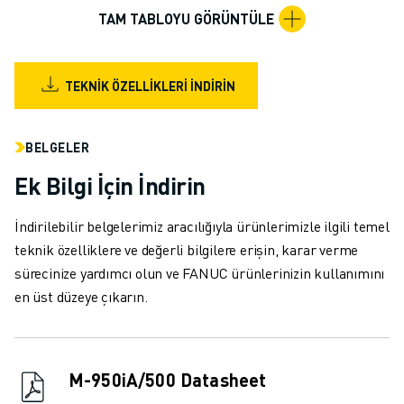
MALZEME TAŞIMA
TAM TABLOYU GÖRÜNTÜLE
BOYAMA
PALETLEME
PUNTA KAYNAĞI
TEKNIK ÖZELLIKLERI İNDIRIN
GÖRSEL DENETIM
TEL EROZYON
BELGELER
VAKA ÇALIŞMALARI
MÜŞTERI HIZMETLERI
Ek Bilgi İçin İndirin
MÜŞTERI HIZMETLERI
FANUC PLANS
İndirilebilir belgelerimiz aracılığıyla ürünlerimizle ilgili temel
SAHA VE BAKIM
teknik özelliklere ve değerli bilgilere erişin, karar verme
UZAKTAN TEKNIK DESTEK
sürecinize yardımcı olun ve FANUC ürünlerinizin kullanımını
YEDEK PARÇALAR
en üst düzeye çıkarın.
YENILEME
DIJITAL SERVIS ARAÇLARI
İNDIRME MERKEZI » MYFANUC
M-950iA/500 Datasheet
EĞITIM VE ÖĞRETIM