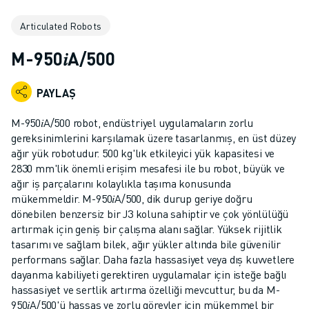
ENDÜSTRIYEL ROBOTLAR
Articulated Robots
İŞBIRLIKÇI ROBOTLAR
ROBOT YELPAZESI
M-950𝑖A/500
ROBOT KONTROLÖRLERI
ROBOT AKSESUARLARI
PAYLAŞ
ROBOT YAZILIMI
SIMÜLASYON YAZILIMI
M-950𝑖A/500 robot, endüstriyel uygulamaların zorlu
EĞITIM AMAÇLI ROBOTIK ÜRÜNLERI
gereksinimlerini karşılamak üzere tasarlanmış, en üst düzey
ROBOT OTOMASYONU
ağır yük robotudur. 500 kg'lık etkileyici yük kapasitesi ve
2830 mm'lik önemli erişim mesafesi ile bu robot, büyük ve
ARK KAYNAK ROBOTLARI
ağır iş parçalarını kolaylıkla taşıma konusunda
EKLEMLI ROBOTLAR
mükemmeldir. M-950𝑖A/500, dik durup geriye doğru
ARC MATE SERISI
dönebilen benzersiz bir J3 koluna sahiptir ve çok yönlülüğü
M-900 SERISI
artırmak için geniş bir çalışma alanı sağlar. Yüksek rijitlik
DELTA ROBOTLAR
tasarımı ve sağlam bilek, ağır yükler altında bile güvenilir
performans sağlar. Daha fazla hassasiyet veya dış kuvvetlere
GIDA VE TEMIZ ODA ROBOTLARI
dayanma kabiliyeti gerektiren uygulamalar için isteğe bağlı
BOYA ROBOTLARI
hassasiyet ve sertlik artırma özelliği mevcuttur, bu da M-
PALETLEME ROBOTLARI
950𝑖A/500'ü hassas ve zorlu görevler için mükemmel bir