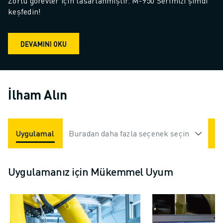
Zorlu görevler için tasarlanmıştır. M-950 Serimizi şimdi 
keşfedin!
DEVAMINI OKU
İlham Alın
Uygulamalar
Buradan daha fazla seçenek seçin
Endüstriler
Uygulamanız için Mükemmel Uyum