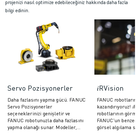
projenizi nasıl optimize edebileceğiniz hakkında daha fazla
bilgi edinin.
Servo Pozisyonerler
𝑖RVision
Daha fazlasını yapma gücü. FANUC
FANUC robotlarına
Servo Pozisyonerler
kazandırıyoruz! 𝑖R
seçeneklerinizi genişletir ve
robotlarının görme
FANUC robotunuzla daha fazlasını
FANUC'un benzersi
yapma olanağı sunar. Modeller,
görsel algılama sis
9000 kg'a kadar bir dizi yük
üretimi daha hızlı, 