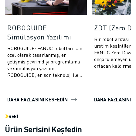
ROBOGUIDE
ZDT (Zero D
Simülasyon Yazılımı
Bir robot arızası, 
üretim kesintilerine
ROBOGUIDE: FANUC robotları için
FANUC Zero Down 
özel olarak tasarlanmış, en
öngörülemeyen üre
gelişmiş çevrimdışı programlama
ortadan kaldırmak
ve simülasyon yazılımı.
performansını artı
ROBOGUIDE, en son teknoloji ile
tasarlanm...
kullanıcılara robotları 3D olarak
kolayca oluştur...
DAHA FAZLASINI KEŞFEDİN
DAHA FAZLASINI K
SERI
Ürün Serisini Keşfedin