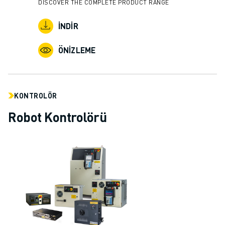
İLETIŞIM
DISCOVER THE COMPLETE PRODUCT RANGE
LOKASYONLAR
İNDIR
KÜNYE
ÖNIZLEME
KONTROLÖR
Robot Kontrolörü