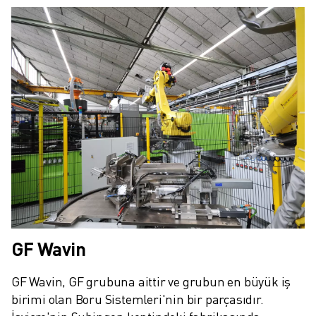
FANUC AKADEMI
ENDÜSTRILER IÇIN ÇÖZÜMLER
EĞITIM IÇIN ÇÖZÜMLER
WORLDSKILLS & GENÇ YETENEKLER
HABERLER & MEDYA
HABERLER & MEDYA
ETKINLIKLER
EĞITIM ETKINLIKLERI
FANUC HAKKINDA
FANUC HAKKINDA
AVRUPA'DA FANUC
LOKASYONLARIMIZ
SÜRDÜRÜLEBILIRLIK
GF Wavin
KARIYER
FANUC ILE GELECEĞINIZI ŞEKILLENDIRIN
GF Wavin, GF grubuna aittir ve grubun en büyük iş 
BIZE KATILIN » KARIYER PORTALI
birimi olan Boru Sistemleri'nin bir parçasıdır. 
İLETIŞIM