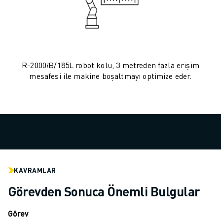
ELEKTRIKLI ARAÇLAR
ELEKTRONIK
YIYECEK VE IÇECEK
MEDIKAL
PLASTIK
R-2000𝑖B/185L robot kolu, 3 metreden fazla erişim
DEPOLAMA, LOJISTIK, SEVKIYAT
mesafesi ile makine boşaltmayı optimize eder.
UYGULAMALAR
TÜM UYGULAMALAR
5 EKSEN IŞLEME
ARK KAYNAĞI
BIRLEŞTIRME
CNC TAŞLAMA
CNC FREZELEME
KAVRAMLAR
CNC TORNA
Görevden Sonuca Önemli Bulgular
YÜKSEK HIZLI DELME VE KILAVUZ ÇEKME
ENJEKSIYON
Görev
MAKINE BESLEME