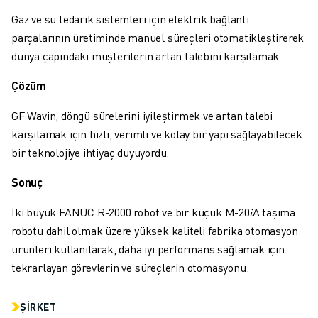
MALZEME TAŞIMA
Gaz ve su tedarik sistemleri için elektrik bağlantı
BOYAMA
parçalarının üretiminde manuel süreçleri otomatikleştirerek
PALETLEME
dünya çapındaki müşterilerin artan talebini karşılamak.
PUNTA KAYNAĞI
GÖRSEL DENETIM
Çözüm
TEL EROZYON
GF Wavin, döngü sürelerini iyileştirmek ve artan talebi
VAKA ÇALIŞMALARI
karşılamak için hızlı, verimli ve kolay bir yapı sağlayabilecek
MÜŞTERI HIZMETLERI
bir teknolojiye ihtiyaç duyuyordu.
MÜŞTERI HIZMETLERI
FANUC PLANS
Sonuç
SAHA VE BAKIM
İki büyük FANUC R-2000 robot ve bir küçük M-20𝑖A taşıma
UZAKTAN TEKNIK DESTEK
robotu dahil olmak üzere yüksek kaliteli fabrika otomasyon
YEDEK PARÇALAR
ürünleri kullanılarak, daha iyi performans sağlamak için
YENILEME
tekrarlayan görevlerin ve süreçlerin otomasyonu.
DIJITAL SERVIS ARAÇLARI
İNDIRME MERKEZI » MYFANUC
EĞITIM VE ÖĞRETIM
ŞIRKET