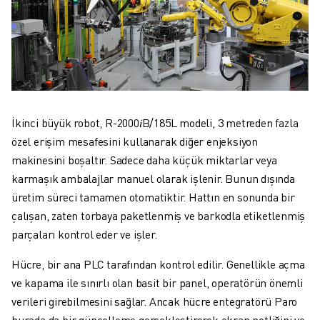
İkinci büyük robot, R-2000𝑖B/185L modeli, 3 metreden fazla
özel erişim mesafesini kullanarak diğer enjeksiyon
makinesini boşaltır. Sadece daha küçük miktarlar veya
karmaşık ambalajlar manuel olarak işlenir. Bunun dışında
üretim süreci tamamen otomatiktir. Hattın en sonunda bir
çalışan, zaten torbaya paketlenmiş ve barkodla etiketlenmiş
parçaları kontrol eder ve işler.
Hücre, bir ana PLC tarafından kontrol edilir. Genellikle açma
ve kapama ile sınırlı olan basit bir panel, operatörün önemli
verileri girebilmesini sağlar. Ancak hücre entegratörü Paro
burada da bir güncelleme gerçekleştirerek ekran netliğini ve