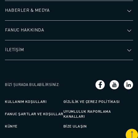
HABERLER & MEDYA
FANUC HAKKINDA
İLETİŞİM
BIZI ŞURADA BULABILIRSINIZ
:
KULLANIM KOŞULLARI
GIZLILIK VE ÇEREZ POLITIKASI
UYUMLULUK RAPORLAMA
FANUC ŞARTLAR VE KOŞULLAR
KANALLARI
KÜNYE
BIZE ULAŞIN