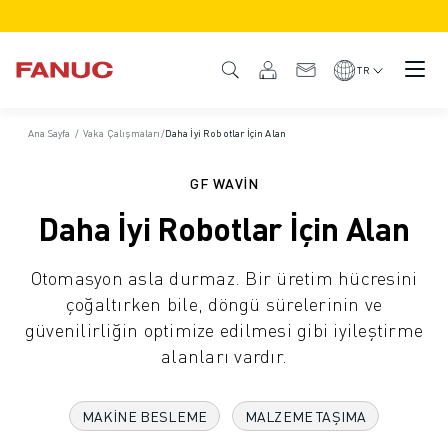
ÜRÜNLER
ÜRÜNE GENEL BAKIŞ
TR
CNC VE SÜRÜCÜLER
CNC BULUCU
Ana Sayfa
/
Vaka Çalışmaları
/
Daha İyi Robotlar İçin Alan
CNC SISTEMLERI
SÜRÜCÜLER
GF WAVIN
I/O SISTEMI
Daha İyi Robotlar İçin Alan
CNC FONKSIYONLARI/SEÇENEKLERI
ÖZELLEŞTIRME
Otomasyon asla durmaz. Bir üretim hücresini
SİMÜLASYON - DIJITAL İKIZ ÇÖZÜMLERI
çoğaltırken bile, döngü sürelerinin ve
CNC SÜRDÜRÜLEBILIRLIK
güvenilirliğin optimize edilmesi gibi iyileştirme
EĞITIM AMAÇLI CNC ÜRÜNLERI
alanları vardır.
RETROFIT ÇÖZÜMLERI
GELIŞMIŞ CNC MODELLERI
ROBOTLAR
MAKINE BESLEME
MALZEME TAŞIMA
ROBOT BULUCU