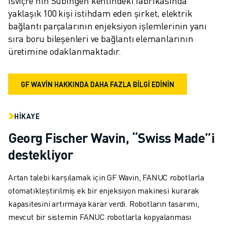
İsviçre'nin Subingen kentindeki fabrikasında 
İLETIŞIM
yaklaşık 100 kişi istihdam eden şirket, elektrik 
LOKASYONLAR
bağlantı parçalarının enjeksiyon işlemlerinin yanı 
KÜNYE
sıra boru bileşenleri ve bağlantı elemanlarının 
üretimine odaklanmaktadır.
GF WAVIN HAKKINDA DAHA FAZLA BİLGİ EDİNİN
HIKAYE
Georg Fischer Wavin, “Swiss Made”i
destekliyor
Artan talebi karşılamak için GF Wavin, FANUC robotlarla
otomatikleştirilmiş ek bir enjeksiyon makinesi kurarak
kapasitesini artırmaya karar verdi. Robotların tasarımı,
mevcut bir sistemin FANUC robotlarla kopyalanması