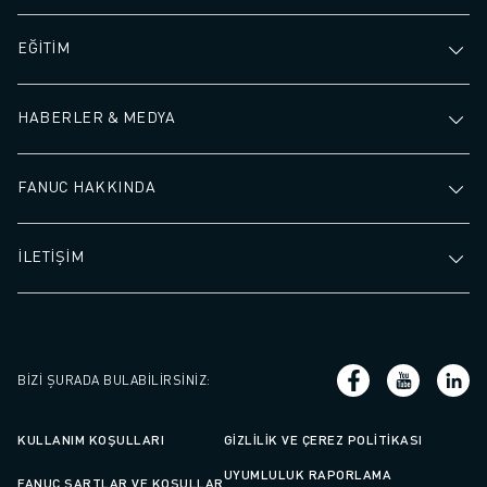
İLETIŞIM
LOKASYONLAR
EĞİTİM
KÜNYE
HABERLER & MEDYA
FANUC HAKKINDA
İLETİŞİM
BIZI ŞURADA BULABILIRSINIZ
:
KULLANIM KOŞULLARI
GIZLILIK VE ÇEREZ POLITIKASI
UYUMLULUK RAPORLAMA
FANUC ŞARTLAR VE KOŞULLAR