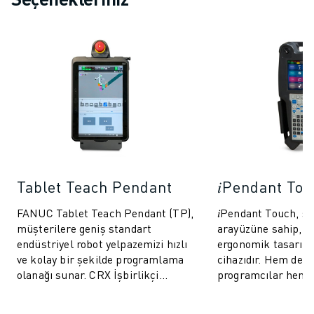
MALZEME TAŞIMA
BOYAMA
PALETLEME
PUNTA KAYNAĞI
GÖRSEL DENETIM
TEL EROZYON
VAKA ÇALIŞMALARI
MÜŞTERI HIZMETLERI
MÜŞTERI HIZMETLERI
FANUC PLANS
Tablet Teach Pendant
𝑖Pendant To
SAHA VE BAKIM
UZAKTAN TEKNIK DESTEK
FANUC Tablet Teach Pendant (TP),
𝑖Pendant Touch, se
müşterilere geniş standart
arayüzüne sahip, ha
YEDEK PARÇALAR
endüstriyel robot yelpazemizi hızlı
ergonomik tasarıml
YENILEME
ve kolay bir şekilde programlama
cihazıdır. Hem dene
DIJITAL SERVIS ARAÇLARI
olanağı sunar. CRX İşbirlikçi
programcılar hem 
İNDIRME MERKEZI » MYFANUC
robotlarımızla aynı kullanıcı dostu
operatörler için p
EĞITIM VE ÖĞRETIM
öz...
basitleştirir. 𝑖Pend.