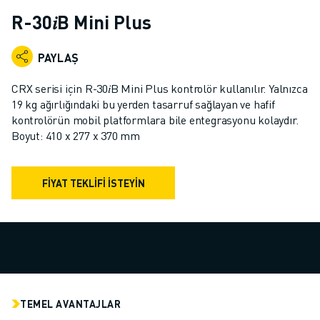
ENDÜSTRIYEL ROBOTLAR
R-30𝑖B Mini Plus
İŞBIRLIKÇI ROBOTLAR
ROBOT YELPAZESI
PAYLAŞ
ROBOT KONTROLÖRLERI
ROBOT AKSESUARLARI
CRX serisi için R-30𝑖B Mini Plus kontrolör kullanılır. Yalnızca
ROBOT YAZILIMI
19 kg ağırlığındaki bu yerden tasarruf sağlayan ve hafif
kontrolörün mobil platformlara bile entegrasyonu kolaydır.
SIMÜLASYON YAZILIMI
Boyut: 410 x 277 x 370 mm
EĞITIM AMAÇLI ROBOTIK ÜRÜNLERI
ROBOT OTOMASYONU
ARK KAYNAK ROBOTLARI
FIYAT TEKLIFI ISTEYIN
EKLEMLI ROBOTLAR
ARC MATE SERISI
M-900 SERISI
DELTA ROBOTLAR
GIDA VE TEMIZ ODA ROBOTLARI
BOYA ROBOTLARI
TEMEL AVANTAJLAR
PALETLEME ROBOTLARI