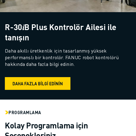
ELEKTRIKLI ARAÇLAR
ELEKTRONIK
YIYECEK VE IÇECEK
R-30𝑖B Plus Kontrolör Ailesi ile
MEDIKAL
tanışın
PLASTIK
DEPOLAMA, LOJISTIK, SEVKIYAT
Daha akıllı üretkenlik için tasarlanmış yüksek 
UYGULAMALAR
performanslı bir kontrolör. FANUC robot kontrolörü 
TÜM UYGULAMALAR
hakkında daha fazla bilgi edinin.
5 EKSEN IŞLEME
ARK KAYNAĞI
DAHA FAZLA BILGI EDININ
BIRLEŞTIRME
CNC TAŞLAMA
CNC FREZELEME
CNC TORNA
PROGRAMLAMA
YÜKSEK HIZLI DELME VE KILAVUZ ÇEKME
Kolay Programlama için
ENJEKSIYON
MAKINE BESLEME
Seçenekleriniz