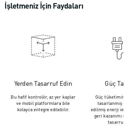
SCARA ROBOTLARI
İşletmeniz İçin Faydaları
KOMPAKT CNC İŞLEME MERKEZLERI
ROBODRILL BULUCU
ROBODRILL KOMPAKT DIK İŞLEME MERKEZLERI
ROBODRILL DONANIM
ROBODRILL YAZILIMI
ROBODRILL ÖNLEYICI BAKIM
ROBODRILL SÜRDÜRÜLEBILIRLIK
ROBODRILL ROBOT PAKETI
ROBODRILL EĞITIM PAKETI
ELEKTRIKLI PLASTIK ENJEKSIYON MAKINELERI
Yerden Tasarruf Edin
Güç Tas
ROBOSHOT BULUCU
ROBOSHOT ELEKTRIKLI PLASTIK ENJEKSIYON MAKINELERI
Bu hafif kontrolör, az yer kaplar
Güç tüketimini 
ROBOSHOT DONANIM
ve mobil platformlara bile
tasarlanmış ol
ROBOSHOT YAZILIM
kolayca entegre edilebilir.
edilmiş enerji veri
ROBOSHOT SÜRDÜRÜLEBİLİRLİK
geri kazanımı sa
ROBOSHOT ROBOT PAKETI
tasarrufu 