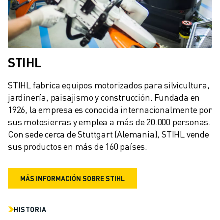
ÚNASE A NOSOTROS " PORTAL DE EMPLEO
CONTACTAR
CONTACTE
UBICACIONES
IMPRINT
STIHL
STIHL fabrica equipos motorizados para silvicultura, 
jardinería, paisajismo y construcción. Fundada en 
1926, la empresa es conocida internacionalmente por 
sus motosierras y emplea a más de 20.000 personas. 
Con sede cerca de Stuttgart (Alemania), STIHL vende 
sus productos en más de 160 países.
MÁS INFORMACIÓN SOBRE STIHL
HISTORIA