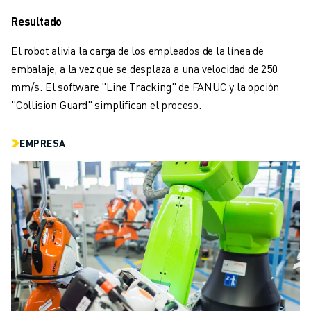
FORMACIÓN Y EDUCACIÓN
Resultado
FANUC ACADEMY
SOLUCIONES PARA LA INDUSTRIA
El robot alivia la carga de los empleados de la línea de
SOLUCIONES EDUCATIVAS
embalaje, a la vez que se desplaza a una velocidad de 250
WORLDSKILLS Y JÓVENES TALENTOS
mm/s. El software "Line Tracking" de FANUC y la opción
EVENTOS EDUCATIVOS
"Collision Guard" simplifican el proceso.
NOTICIAS Y MEDIOS DE COMUNICACIÓN
NOTICIAS Y MEDIOS DE COMUNICACIÓN
EMPRESA
EVENTOS
EVENTOS EDUCATIVOS
SOBRE FANUC
SOBRE FANUC
FANUC EN EUROPA
NUESTRAS SEDES
SOSTENIBILIDAD
CARRERA PROFESIONAL
DÉ FORMA A SU FUTURO CON FANUC