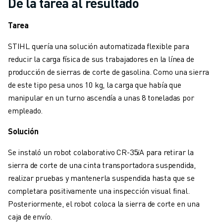
De la tarea al resultado
MANIPULACIÓN DE MATERIALES
PINTURA
Tarea
PALETIZADO
STIHL quería una solución automatizada flexible para
SOLDADURA POR PUNTOS
reducir la carga física de sus trabajadores en la línea de
INSPECCIÓN VISUAL
producción de sierras de corte de gasolina. Como una sierra
CORTE POR HILO EDM
de este tipo pesa unos 10 kg, la carga que había que
CASOS PRÁCTICOS
manipular en un turno ascendía a unas 8 toneladas por
ATENCIÓN AL CLIENTE
empleado.
ATENCIÓN AL CLIENTE
FANUC PLANS
Solución
CAMPO Y MANTENIMIENTO
ASISTENCIA TÉCNICA A DISTANCIA
Se instaló un robot colaborativo CR-35𝑖A para retirar la
PIEZAS DE RECAMBIO
sierra de corte de una cinta transportadora suspendida,
REMANUFACTURING
realizar pruebas y mantenerla suspendida hasta que se
HERRAMIENTAS DE SERVICIO DIGITAL
completara positivamente una inspección visual final.
E- STORE
Posteriormente, el robot coloca la sierra de corte en una
CENTRO DE DESCARGAS " MYFANUC
caja de envío.