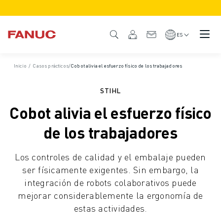
PRODUCTOS
GAMA DE PRODUCTO
ES
CNC Y ACCIONAMIENTOS
BUSCADOR CNC
Inicio
/
Casos prácticos
/
Cobot alivia el esfuerzo físico de los trabajadores
SISTEMAS CNC
ACCIONAMIENTOS
STIHL
SISTEMA DE E/S
Cobot alivia el esfuerzo físico
FUNCIONES Y OPCIONES DEL CNC
PERSONALIZACIÓN
de los trabajadores
SIMULACIÓN - SOLUCIONES DIGITAL TWIN
SOSTENIBILIDAD DE LOS CNCS
Los controles de calidad y el embalaje pueden
PRODUCTOS CNC EDUCATIVOS
ser físicamente exigentes. Sin embargo, la
SOLUCIONES DE RETROFIT
integración de robots colaborativos puede
MODELOS CNC AVANZADOS
mejorar considerablemente la ergonomía de
ROBOTS
estas actividades.
BUSCADOR DE ROBOTS