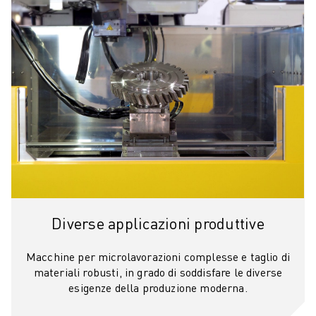
ELETTRONICA
FOOD & BEVERAGE
MEDICALE
PLASTICA
MAGAZZINAGGIO, LOGISTICA, SPEDIZIONI E PACCHI
APPLICAZIONI
TUTTE LE APPLICAZIONI
MACCHINE A 5 ASSI
SALDATURA AD ARCO
ASSEMBLAGGIO
RETTIFICA CNC
FRESATURA CNC
Diverse applicazioni produttive
TORNITURA CNC
FORATURA E MASCHIATURA AD ALTA VELOCITÀ
Macchine per microlavorazioni complesse e taglio di
materiali robusti, in grado di soddisfare le diverse
STAMPAGGIO A INIEZIONE
esigenze della produzione moderna.
ASSERVIMENTO MACCHINA
MOVIMENTAZIONE DEI MATERIALI