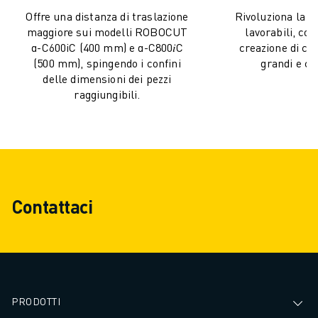
FANUC ACADEMY
Offre una distanza di traslazione
Rivoluziona la g
SOLUZIONI PER L’INDUSTRIA
maggiore sui modelli ROBOCUT
lavorabili, co
SOLUZIONI PER EDUCATION
α-C600iC (400 mm) e α-C800𝑖C
creazione di c
WORLDSKILLS E GIOVANI TALENTI
(500 mm), spingendo i confini
grandi e co
delle dimensioni dei pezzi
NOTIZIE E MEDIA
raggiungibili.
NOTIZIE E MEDIA
EVENTI
GIORNATE PORTE APERTE
EVENTI FORMATIVI
INFORMAZIONI SU FANUC
INFORMAZIONI SU FANUC
Contattaci
FANUC IN EUROPA
LE NOSTRE SEDI
SOSTENIBILITÀ
CARRIERA
DAI FORMA AL TUO FUTURO CON FANUC
UNISCITI A NOI " CAREER PORTAL
PRODOTTI