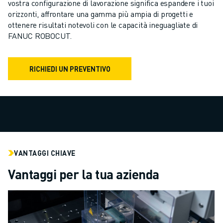
vostra configurazione di lavorazione significa espandere i tuoi
CENTRI DI LAVORAZIONE CNC COMPATTI
orizzonti, affrontare una gamma più ampia di progetti e
TROVA ROBODRILL
ottenere risultati notevoli con le capacità ineguagliate di
CENTRI DI LAVORAZIONE CNC COMPATTI ROBODRILL
FANUC ROBOCUT.
HARDWARE ROBODRILL
SOFTWARE ROBODRILL
MANUTENZIONE PREVENTIVA DI ROBODRILL
RICHIEDI UN PREVENTIVO
SOSTENIBILITÀ ROBODRILL
PACCHETTO ROBOT ROBODRILL
PACCHETTO EDUCATIONAL ROBODRILL
MACCHINE ELETTRICHE PER STAMPAGGIO A INIEZIONE
TROVA ROBOSHOT
ROBOSHOT MACCHINE ELETTRICHE PER LO STAMPAGGIO AD INIEZIO
VANTAGGI CHIAVE
HARDWARE ROBOSHOT
Vantaggi per la tua azienda
SOFTWARE ROBOSHOT
ROBOSHOT SOSTENIBILITÀ
PACCHETTO ROBOTICA ROBOSHOT
MANUTENZIONE PREVENTIVA DI ROBOSHOT