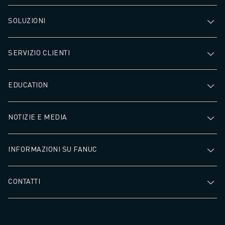
CONTATTACI
CONTATTI
SOLUZIONI
FILIALI
NOTE LEGALI
SERVIZIO CLIENTI
EDUCATION
NOTIZIE E MEDIA
INFORMAZIONI SU FANUC
CONTATTI