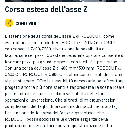
ROBOT INDUSTRIALI
Corsa estesa dell'asse Z
GAMMA ROBOTICA
CONTROLLER PER ROBOT
CONDIVIDI
ACCESSORI PER ROBOT
SOFTWARE ROBOTICO
L'estensione della corsa dell'asse Z di ROBOCUT, come
SOFTWARE DI SIMULAZIONE
esemplificato nei modelli ROBOCUT 𝛼-C600𝑖C e 𝛼-C800𝑖C
con capacità Z400/Z500, rivoluziona le possibilità di
PRODOTTI DI ROBOTICA PER EDUCATION
lavorazione dei pezzi. Questa eccezionale opzione consente di
AUTOMAZIONE ROBOTICA
lavorare pezzi più grandi e spessi con facilità e precisione.
ROBOT DI SALDATURA AD ARCO
Con una corsa dell'asse Z di 400 mm/500 mm, ROBOCUT 𝛼-
ROBOT ANTROPOMORFI
C600𝑖C e ROBOCUT 𝛼-C800𝑖C ridefiniscono i limiti di ciò che
SERIE ARC MATE
si può ottenere. Offre la flessibilità necessaria per affrontare
SERIE M-900
progetti ancora più consistenti e rappresenta la scelta ideale
per le industrie che richiedono versatilità nelle loro
ROBOT DELTA
operazioni di lavorazione. Che si tratti di microlavorazioni
ROBOT PER ALIMENTI E CAMERE BIANCHE
complesse o del taglio di precisione di macchine robuste,
ROBOT PER LA VERNICIATURA
l'estensione della corsa dell'asse Z garantisce che
ROBOT PER LA PALLETTIZZAZIONE
ROBOCUT possa soddisfare le diverse esigenze della
ROBOT SCARA
produzione moderna. Incorporare questa opzione nella