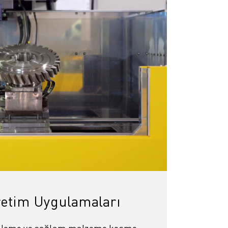
retim Uygulamaları
şleme ve sağlam malzeme kesme