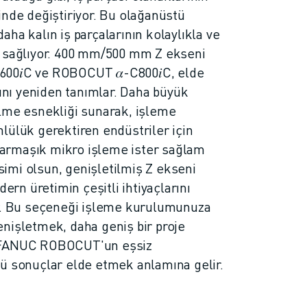
inde değiştiriyor. Bu olağanüstü
ha kalın iş parçalarının kolaylıkla ve
i sağlıyor. 400 mm/500 mm Z ekseni
600𝑖C ve ROBOCUT 𝛼-C800𝑖C, elde
rını yeniden tanımlar. Daha büyük
lme esnekliği sunarak, işleme
lülük gerektiren endüstriler için
 karmaşık mikro işleme ister sağlam
imi olsun, genişletilmiş Z ekseni
n üretimin çeşitli ihtiyaçlarını
ar. Bu seçeneği işleme kurulumunuza
nişletmek, daha geniş bir proje
 FANUC ROBOCUT'un eşsiz
ü sonuçlar elde etmek anlamına gelir.