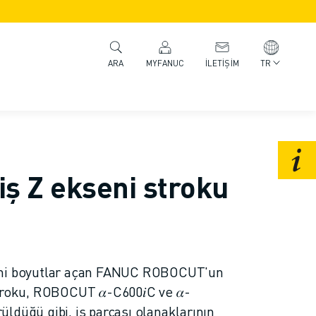
MYFANUC
İLETIŞIM
TR
ARA
iş Z ekseni stroku
eni boyutlar açan FANUC ROBOCUT'un
troku, ROBOCUT 𝛼-C600𝑖C ve 𝛼-
ldüğü gibi, iş parçası olanaklarının