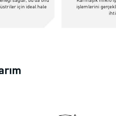
striler için ideal hale
işlemlerini gerçek
iht
sarım