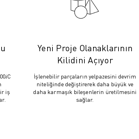
ğu
Yeni Proje Olanaklarının
Kilidini Açıyor
0𝑖C
İşlenebilir parçaların yelpazesini devrim
n
niteliğinde değiştirerek daha büyük ve
r iş
daha karmaşık bileşenlerin üretilmesini
ar.
sağlar.