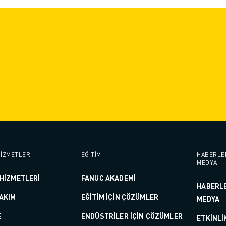
İZMETLERİ
EĞİTİM
HABERLE
MEDYA
HİZMETLERİ
FANUC AKADEMİ
HABERL
AKIM
EĞİTİM İÇİN ÇÖZÜMLER
MEDYA
E
ENDÜSTRİLER İÇİN ÇÖZÜMLER
ETKINLI