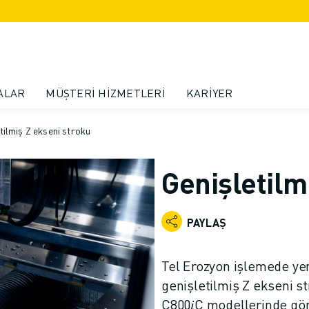
ALAR
MÜŞTERI HIZMETLERI
KARIYER
tilmiş Z ekseni stroku
Genişletilm
PAYLAŞ
Tel Erozyon işlemede y
genişletilmiş Z ekseni s
C800𝑖C modellerinde görü