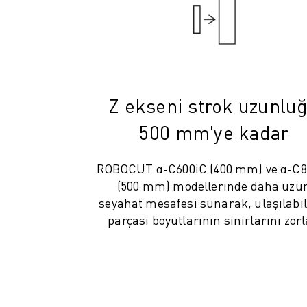
MALZEME TAŞIMA
BOYAMA
PALETLEME
PUNTA KAYNAĞI
GÖRSEL DENETIM
TEL EROZYON
Z ekseni strok uzunlu
VAKA ÇALIŞMALARI
500 mm'ye kadar
MÜŞTERI HIZMETLERI
MÜŞTERI HIZMETLERI
ROBOCUT α-C600iC (400 mm) ve α-C80
FANUC PLANS
(500 mm) modellerinde daha uzu
SAHA VE BAKIM
seyahat mesafesi sunarak, ulaşılabili
UZAKTAN TEKNIK DESTEK
parçası boyutlarının sınırlarını zorl
YEDEK PARÇALAR
YENILEME
DIJITAL SERVIS ARAÇLARI
İNDIRME MERKEZI » MYFANUC
EĞITIM VE ÖĞRETIM