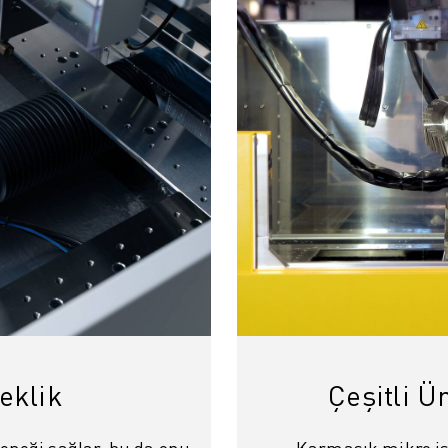
IOT)
eklik
Çeşitli Ü
eneği sağlar, bu da onu
Karmaşık mikro i