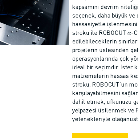
kapsamını devrim niteliğ
seçenek, daha büyük ve da
hassasiyetle işlenmesin
stroku ile ROBOCUT 𝛼-C
edilebileceklerin sınırla
projelerin üstesinden ge
operasyonlarında çok yön
ideal bir seçimdir. İster
malzemelerin hassas kes
stroku, ROBOCUT'un moder
karşılayabilmesini sağl
dahil etmek, ufkunuzu ge
yelpazesi üstlenmek ve
yetenekleriyle olağanüst