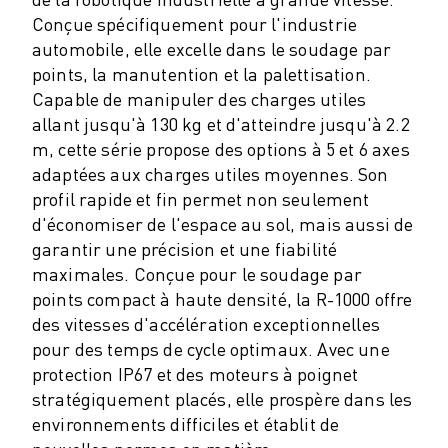
ROBOSHOT MAINTENANCE PRÉVENTIVE
Conçue spécifiquement pour l'industrie
COÛT TOTAL D'UNE ROBOSHOT
automobile, elle excelle dans le soudage par
MACHINES D'ÉLECTROÉROSION PAR FIL
points, la manutention et la palettisation.
ROBOCUT MACHINES D'ÉLECTROÉROSION À FIL
Capable de manipuler des charges utiles
ROBOCUT MATÉRIEL
allant jusqu'à 130 kg et d'atteindre jusqu'à 2.2
LOGICIEL ROBOCUT
m, cette série propose des options à 5 et 6 axes
ROBOCUT MAINTENANCE PRÉVENTIVE
adaptées aux charges utiles moyennes. Son
DURABILITÉ DU ROBOCUT
profil rapide et fin permet non seulement
SOLUTIONS IIOT
d'économiser de l'espace au sol, mais aussi de
SOLUTIONS POUR L'USINE INTELLIGENTE
garantir une précision et une fiabilité
DES SOLUTIONS D'USINE INTELLIGENTE POUR AMÉLIORER L'EFFICAC
maximales. Conçue pour le soudage par
ENREGISTREMENT DU PRODUIT "
points compact à haute densité, la R-1000 offre
TÉMOIGNAGES
des vitesses d'accélération exceptionnelles
SOLUTIONS
pour des temps de cycle optimaux. Avec une
INDUSTRIES
protection IP67 et des moteurs à poignet
TOUTES LES INDUSTRIES
stratégiquement placés, elle prospère dans les
AÉROSPATIALE
environnements difficiles et établit de
AUTOMOBILE