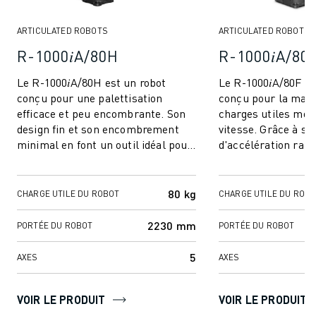
MANUTENTION
PEINTURE
ARTICULATED ROBOTS
ARTICULATED ROBOTS
PALETTISATION
R-1000𝑖A/80H
R-1000𝑖A/80
SOUDAGE PAR POINTS
Le R-1000𝑖A/80H est un robot
Le R-1000𝑖A/80F es
INSPECTION DE LA VISION
conçu pour une palettisation
conçu pour la manu
DÉCOUPAGE PAR FIL EDM
efficace et peu encombrante. Son
charges utiles moy
TÉMOIGNAGES
design fin et son encombrement
vitesse. Grâce à sa
SERVICE CLIENTÈLE
minimal en font un outil idéal pour
d'accélération rapi
SERVICE CLIENTÈLE
les cellules à espace réduit.
d'obtenir des temp
Réputé po...
efficace...
FANUC PLANS
80 kg
TERRAIN ET MAINTENANCE
CHARGE UTILE DU ROBOT
CHARGE UTILE DU ROB
SUPPORT TECHNIQUE À DISTANCE
2230 mm
PORTÉE DU ROBOT
PORTÉE DU ROBOT
PIÈCES DE RECHANGE
REMISE À NEUF
5
AXES
AXES
OUTILS DE SERVICE NUMÉRIQUE
E-STORE
VOIR LE PRODUIT
VOIR LE PRODUIT
CENTRE DE TÉLÉCHARGEMENT " MYFANUC