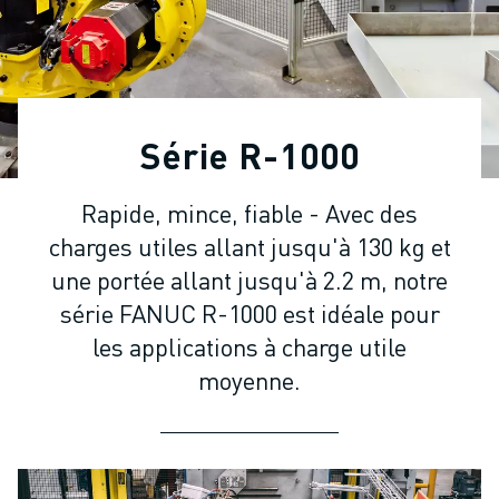
ROBOTS INDUSTRIELS
ROBOTS COLLABORATIFS
GAMME DE ROBOTS
CONTRÔLEURS DE ROBOTS
ACCESSOIRES POUR ROBOTS
Série R-1000
LOGICIEL ROBOT
LOGICIEL DE SIMULATION
Rapide, mince, fiable - Avec des
PRODUITS DE ROBOTIQUE ÉDUCATIVE
charges utiles allant jusqu'à 130 kg et
AUTOMATISATION DES ROBOTS
ROBOTS DE SOUDAGE À L'ARC
une portée allant jusqu'à 2.2 m, notre
ROBOTS ARTICULÉS
série FANUC R-1000 est idéale pour
SÉRIE ARC MATE
les applications à charge utile
SÉRIE M-900
moyenne.
ROBOTS DELTA
ROBOTS POUR L'ALIMENTATION ET LES SALLES BLANCHES
ROBOTS DE PEINTURE
ROBOTS PALETTISEURS