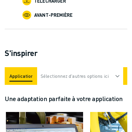
TÉLÉCHARGER
AVANT-PREMIÈRE
S'inspirer
Applications
Sélectionnez d'autres options ici
Industries
Une adaptation parfaite à votre application