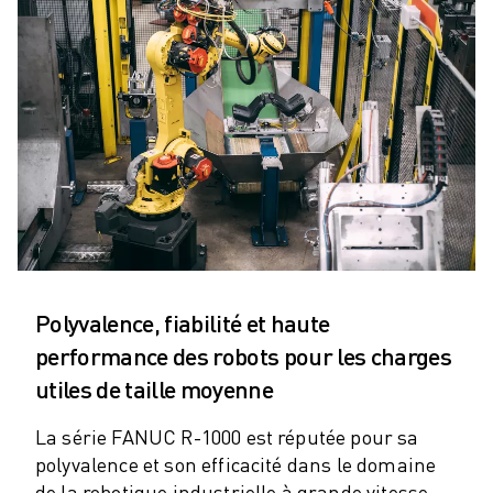
ROBOTS SCARA
CENTRES D'USINAGE CNC COMPACTS
RECHERCHE DE ROBODRILL
ROBODRILL CENTRES D'USINAGE CNC COMPACTS
ROBODRILL MATÉRIEL
LOGICIEL ROBODRILL
ROBODRILL MAINTENANCE PRÉVENTIVE
DURABILITÉ DU ROBODRILL
ROBODRILL ENSEMBLE DE ROBOTS
ROBODRILL KIT PÉDAGOGIQUE
MACHINES DE MOULAGE PAR INJECTION ÉLECTRIQUES
Polyvalence, fiabilité et haute
RECHERCHE DE ROBOSHOT
ROBOSHOT MACHINES DE MOULAGE PAR INJECTION ÉLECTRIQUES
performance des robots pour les charges
ROBOSHOT MATÉRIEL
utiles de taille moyenne
LOGICIEL ROBOSHOT
La série FANUC R-1000 est réputée pour sa
DURABILITÉ DU ROBOSHOT
polyvalence et son efficacité dans le domaine
ROBOSHOT ENSEMBLE DE ROBOTS
de la robotique industrielle à grande vitesse.