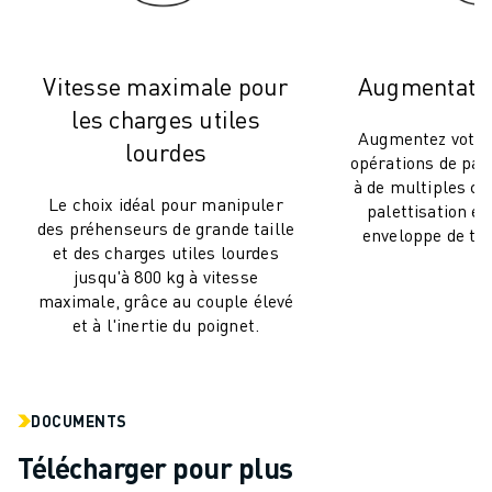
REJOIGNEZ-NOUS
CONTACT
CONTACT
Vitesse maximale pour
Augmentatio
LOCALISATION DES SITES
les charges utiles
IMPRESSION
Augmentez votre 
lourdes
opérations de pale
à de multiples co
Le choix idéal pour manipuler
palettisation et
des préhenseurs de grande taille
enveloppe de trav
et des charges utiles lourdes
jusqu'à 800 kg à vitesse
maximale, grâce au couple élevé
et à l'inertie du poignet.
DOCUMENTS
Télécharger pour plus