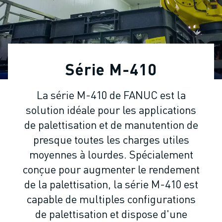
ROBOTS INDUSTRIELS
ROBOTS COLLABORATIFS
GAMME DE ROBOTS
CONTRÔLEURS DE ROBOTS
ACCESSOIRES POUR ROBOTS
Série M-410
LOGICIEL ROBOT
LOGICIEL DE SIMULATION
La série M-410 de FANUC est la
PRODUITS DE ROBOTIQUE ÉDUCATIVE
solution idéale pour les applications
AUTOMATISATION DES ROBOTS
ROBOTS DE SOUDAGE À L'ARC
de palettisation et de manutention de
ROBOTS ARTICULÉS
presque toutes les charges utiles
SÉRIE ARC MATE
moyennes à lourdes. Spécialement
SÉRIE M-900
conçue pour augmenter le rendement
ROBOTS DELTA
de la palettisation, la série M-410 est
ROBOTS POUR L'ALIMENTATION ET LES SALLES BLANCHES
capable de multiples configurations
ROBOTS DE PEINTURE
de palettisation et dispose d'une
ROBOTS PALETTISEURS