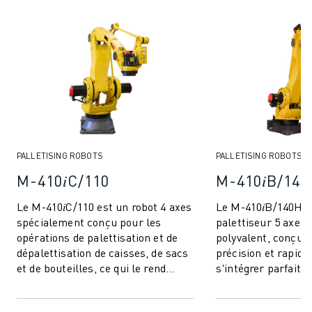
MANUTENTION
PEINTURE
PALETTISATION
SOUDAGE PAR POINTS
INSPECTION DE LA VISION
DÉCOUPAGE PAR FIL EDM
TÉMOIGNAGES
SERVICE CLIENTÈLE
SERVICE CLIENTÈLE
PALLETISING ROBOTS
PALLETISING ROBOTS
FANUC PLANS
M-410𝑖C/110
M-410𝑖B/140
TERRAIN ET MAINTENANCE
Le M-410𝑖C/110 est un robot 4 axes
Le M-410𝑖B/140H e
SUPPORT TECHNIQUE À DISTANCE
spécialement conçu pour les
palettiseur 5 axes 
PIÈCES DE RECHANGE
opérations de palettisation et de
polyvalent, conçu p
REMISE À NEUF
dépalettisation de caisses, de sacs
précision et rapidit
OUTILS DE SERVICE NUMÉRIQUE
et de bouteilles, ce qui le rend
s'intégrer parfaite
E-STORE
parfaitement adapté aux industr...
environnement de p
rythme soutenu...
CENTRE DE TÉLÉCHARGEMENT " MYFANUC