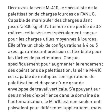
ROBOSHOT MAINTENANCE PRÉVENTIVE
COÛT TOTAL D'UNE ROBOSHOT
Découvrez la série M-410, le spécialiste de la
MACHINES D'ÉLECTROÉROSION PAR FIL
palettisation de charges lourdes de FANUC.
Capable de manipuler des charges allant
ROBOCUT MACHINES D'ÉLECTROÉROSION À FIL
jusqu'à 800 kg et d'atteindre une portée de 3.2
ROBOCUT MATÉRIEL
mètres, cette série est spécialement conçue
LOGICIEL ROBOCUT
pour les charges utiles moyennes à lourdes.
ROBOCUT MAINTENANCE PRÉVENTIVE
Elle offre un choix de configurations à 4 ou 5
DURABILITÉ DU ROBOCUT
axes, garantissant précision et flexibilité pour
SOLUTIONS IIOT
les tâches de palettisation. Conçue
SOLUTIONS POUR L'USINE INTELLIGENTE
spécifiquement pour augmenter le rendement
DES SOLUTIONS D'USINE INTELLIGENTE POUR AMÉLIORER L'EFFICAC
des opérations de palettisation, la série M-410
ENREGISTREMENT DU PRODUIT "
est capable de multiples configurations de
TÉMOIGNAGES
palettisation et dispose d'une grande
SOLUTIONS
enveloppe de travail verticale. S'appuyant sur
INDUSTRIES
des années d'expérience dans le domaine de
TOUTES LES INDUSTRIES
l'automatisation, le M-410 est non seulement
AÉROSPATIALE
polyvalent pour différentes applications, mais
AUTOMOBILE