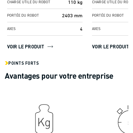
110 kg
FORMATION ET ÉDUCATION
CHARGE UTILE DU ROBOT
CHARGE UTILE DU ROB
FANUC ACADEMY
2403 mm
PORTÉE DU ROBOT
PORTÉE DU ROBOT
SOLUTIONS POUR LES INDUSTRIES
SOLUTIONS POUR L'ÉDUCATION
4
AXES
AXES
WORLDSKILLS ET JEUNES TALENTS
ÉVÉNEMENTS ÉDUCATIFS
VOIR LE PRODUIT
VOIR LE PRODUIT
ACTUALITÉS ET MÉDIAS
ACTUALITÉS ET MÉDIAS
POINTS FORTS
EVÉNEMENTS
ÉVÉNEMENTS ÉDUCATIFS
Avantages pour votre entreprise
A PROPOS DE FANUC
A PROPOS DE FANUC
FANUC EN EUROPE
NOS SITES
DÉVELOPPEMENT DURABLE
CARRIÈRE
FAÇONNEZ VOTRE AVENIR AVEC FANUC