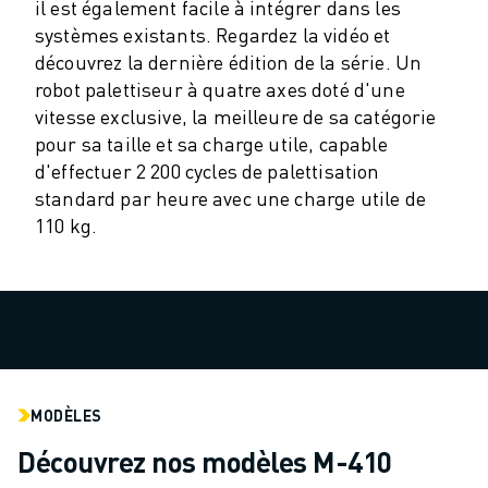
il est également facile à intégrer dans les
VÉHICULES ÉLECTRIQUES
systèmes existants. Regardez la vidéo et
ÉLECTRONIQUE
découvrez la dernière édition de la série. Un
ALIMENTATION ET BOISSONS
robot palettiseur à quatre axes doté d'une
MÉDICAL
vitesse exclusive, la meilleure de sa catégorie
PLASTIQUES
pour sa taille et sa charge utile, capable
ENTREPOSAGE, LOGISTIQUE, POSTE ET COLIS
d'effectuer 2 200 cycles de palettisation
APPLICATIONS
standard par heure avec une charge utile de
TOUTES LES APPLICATIONS
110 kg.
USINAGE 5 AXES
SOUDAGE À L'ARC
ASSEMBLAGE
RECTIFICATION CNC
FRAISAGE CNC
TOURNAGE CNC
MODÈLES
PERÇAGE ET TARAUDAGE À GRANDE VITESSE
MOULAGE PAR INJECTION
Découvrez nos modèles M-410
ENTRETIEN DES MACHINES