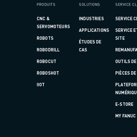
ROBOSHOT MAINTENANCE PRÉVENTIVE
PRODUITS
SOLUTIONS
SERVICE CL
COÛT TOTAL D'UNE ROBOSHOT
MACHINES D'ÉLECTROÉROSION PAR FIL
CNC &
INDUSTRIES
SERVICE C
ROBOCUT MACHINES D'ÉLECTROÉROSION À FIL
SERVOMOTEURS
APPLICATIONS
SERVICE 
ROBOCUT MATÉRIEL
ROBOTS
SITE
LOGICIEL ROBOCUT
ÉTUDES DE
ROBOCUT MAINTENANCE PRÉVENTIVE
ROBODRILL
CAS
REMANUFA
DURABILITÉ DU ROBOCUT
ROBOCUT
OUTILS DE
SOLUTIONS IIOT
SOLUTIONS POUR L'USINE INTELLIGENTE
ROBOSHOT
PIÈCES D
DES SOLUTIONS D'USINE INTELLIGENTE POUR AMÉLIORER L'EFFICAC
IIOT
PLATEFOR
ENREGISTREMENT DU PRODUIT "
NUMÉRIQU
TÉMOIGNAGES
SOLUTIONS
E-STORE
INDUSTRIES
MY FANUC
TOUTES LES INDUSTRIES
AÉROSPATIALE
AUTOMOBILE