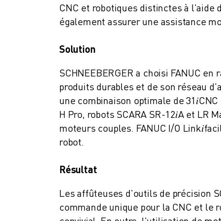
FORMATION ET ÉDUCATION
CNC et robotiques distinctes à l'aide
FANUC ACADEMY
également assurer une assistance mon
SOLUTIONS POUR LES INDUSTRIES
SOLUTIONS POUR L'ÉDUCATION
Solution
WORLDSKILLS ET JEUNES TALENTS
ÉVÉNEMENTS ÉDUCATIFS
SCHNEEBERGER a choisi FANUC en rais
ACTUALITÉS ET MÉDIAS
produits durables et de son réseau 
ACTUALITÉS ET MÉDIAS
une combinaison optimale de 31
𝑖
CNC 
EVÉNEMENTS
H Pro, robots SCARA SR-12
𝑖A
et LR M
ÉVÉNEMENTS ÉDUCATIFS
moteurs couples. FANUC I/O Link
𝑖
fac
A PROPOS DE FANUC
robot.
A PROPOS DE FANUC
FANUC EN EUROPE
Résultat
NOS SITES
DÉVELOPPEMENT DURABLE
Les affûteuses d'outils de précision
CARRIÈRE
commande unique pour la CNC et le ro
FAÇONNEZ VOTRE AVENIR AVEC FANUC
convivial. En outre, l'utilisation de 