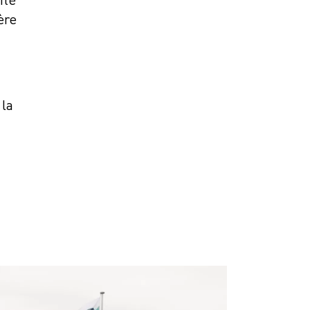
ère
 la