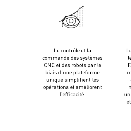
VÉHICULES ÉLECTRIQUES
ÉLECTRONIQUE
ALIMENTATION ET BOISSONS
MÉDICAL
PLASTIQUES
ENTREPOSAGE, LOGISTIQUE, POSTE ET COLIS
Le contrôle et la
L
APPLICATIONS
commande des systèmes
l
TOUTES LES APPLICATIONS
CNC et des robots par le
F
USINAGE 5 AXES
biais d'une plateforme
m
SOUDAGE À L'ARC
unique simplifient les
ASSEMBLAGE
opérations et améliorent
m
RECTIFICATION CNC
l'efficacité.
un
FRAISAGE CNC
e
TOURNAGE CNC
PERÇAGE ET TARAUDAGE À GRANDE VITESSE
MOULAGE PAR INJECTION
ENTRETIEN DES MACHINES