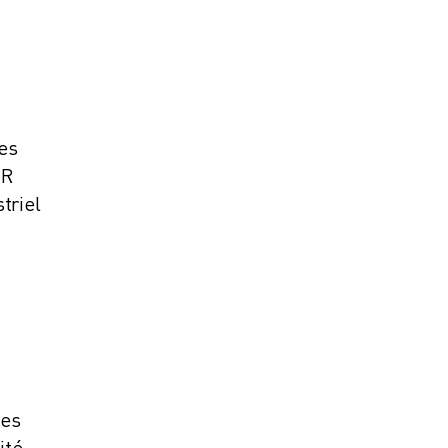
es
ER
triel
ées
ité