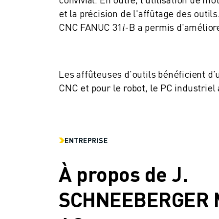
REJOIGNEZ-NOUS
et la précision de l'affûtage des outil
CONTACT
CNC FANUC 31
𝑖
-B a permis d'améliore
CONTACT
LOCALISATION DES SITES
IMPRESSION
Les affûteuses d'outils bénéficient d
CNC et pour le robot, le PC industriel
ENTREPRISE
À propos de J.
SCHNEEBERGER M