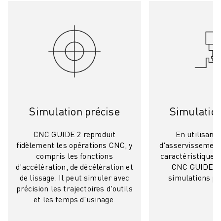
FORMATION ET ÉDUCATION
FANUC ACADEMY
SOLUTIONS POUR LES INDUSTRIES
SOLUTIONS POUR L'ÉDUCATION
WORLDSKILLS ET JEUNES TALENTS
ÉVÉNEMENTS ÉDUCATIFS
ACTUALITÉS ET MÉDIAS
ACTUALITÉS ET MÉDIAS
EVÉNEMENTS
Simulation précise
Simulation
ÉVÉNEMENTS ÉDUCATIFS
A PROPOS DE FANUC
CNC GUIDE 2 reproduit
En utilisant
fidèlement les opérations CNC, y
d'asservissement 
A PROPOS DE FANUC
compris les fonctions
caractéristiques 
FANUC EN EUROPE
d'accélération, de décélération et
CNC GUIDE 2 
NOS SITES
de lissage. Il peut simuler avec
simulations plu
DÉVELOPPEMENT DURABLE
précision les trajectoires d'outils
CARRIÈRE
et les temps d'usinage.
FAÇONNEZ VOTRE AVENIR AVEC FANUC