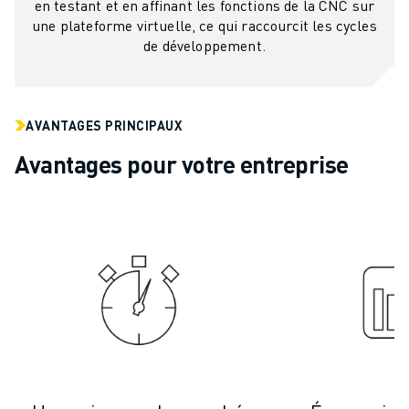
en testant et en affinant les fonctions de la CNC sur
VÉHICULES ÉLECTRIQUES
une plateforme virtuelle, ce qui raccourcit les cycles
ÉLECTRONIQUE
de développement.
ALIMENTATION ET BOISSONS
MÉDICAL
PLASTIQUES
AVANTAGES PRINCIPAUX
ENTREPOSAGE, LOGISTIQUE, POSTE ET COLIS
Avantages pour votre entreprise
APPLICATIONS
TOUTES LES APPLICATIONS
USINAGE 5 AXES
SOUDAGE À L'ARC
ASSEMBLAGE
RECTIFICATION CNC
FRAISAGE CNC
TOURNAGE CNC
PERÇAGE ET TARAUDAGE À GRANDE VITESSE
MOULAGE PAR INJECTION
ENTRETIEN DES MACHINES