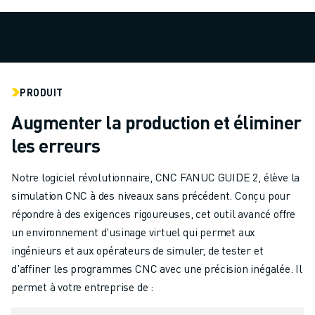
ROBOTS SCARA
CENTRES D'USINAGE CNC COMPACTS
RECHERCHE DE ROBODRILL
ROBODRILL CENTRES D'USINAGE CNC COMPACTS
ROBODRILL MATÉRIEL
PRODUIT
LOGICIEL ROBODRILL
ROBODRILL MAINTENANCE PRÉVENTIVE
Augmenter la production et éliminer
DURABILITÉ DU ROBODRILL
les erreurs
ROBODRILL ENSEMBLE DE ROBOTS
ROBODRILL KIT PÉDAGOGIQUE
Notre logiciel révolutionnaire, CNC FANUC GUIDE 2, élève la
MACHINES DE MOULAGE PAR INJECTION ÉLECTRIQUES
simulation CNC à des niveaux sans précédent. Conçu pour
RECHERCHE DE ROBOSHOT
répondre à des exigences rigoureuses, cet outil avancé offre
ROBOSHOT MACHINES DE MOULAGE PAR INJECTION ÉLECTRIQUES
un environnement d'usinage virtuel qui permet aux
ROBOSHOT MATÉRIEL
ingénieurs et aux opérateurs de simuler, de tester et
LOGICIEL ROBOSHOT
d'affiner les programmes CNC avec une précision inégalée. Il
DURABILITÉ DU ROBOSHOT
permet à votre entreprise de :
ROBOSHOT ENSEMBLE DE ROBOTS