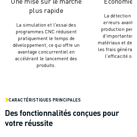
Une mise sur le marché
Économies 
MANUTENTION
plus rapide
PEINTURE
La détection pr
PALETTISATION
erreurs avant l
La simulation et l'essai des
SOUDAGE PAR POINTS
production perm
programmes CNC réduisent
d'importantes 
INSPECTION DE LA VISION
pratiquement le temps de
matériaux et de co
DÉCOUPAGE PAR FIL EDM
développement, ce qui offre un
les frais généraux
avantage concurrentiel en
TÉMOIGNAGES
l'efficacité op
accélérant le lancement des
SERVICE CLIENTÈLE
produits.
SERVICE CLIENTÈLE
FANUC PLANS
TERRAIN ET MAINTENANCE
SUPPORT TECHNIQUE À DISTANCE
CARACTÉRISTIQUES PRINCIPALES
PIÈCES DE RECHANGE
REMISE À NEUF
Des fonctionnalités conçues pour
OUTILS DE SERVICE NUMÉRIQUE
votre réussite
E-STORE
CENTRE DE TÉLÉCHARGEMENT " MYFANUC