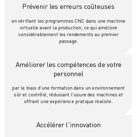
ROBOSHOT MAINTENANCE PRÉVENTIVE
Prévenir les erreurs coûteuses
COÛT TOTAL D'UNE ROBOSHOT
MACHINES D'ÉLECTROÉROSION PAR FIL
en vérifiant les programmes CNC dans une machine
ROBOCUT MACHINES D'ÉLECTROÉROSION À FIL
virtuelle avant la production, ce qui améliore
ROBOCUT MATÉRIEL
considérablement les rendements au premier
LOGICIEL ROBOCUT
passage.
ROBOCUT MAINTENANCE PRÉVENTIVE
DURABILITÉ DU ROBOCUT
Améliorer les compétences de votre
SOLUTIONS IIOT
SOLUTIONS POUR L'USINE INTELLIGENTE
personnel
DES SOLUTIONS D'USINE INTELLIGENTE POUR AMÉLIORER L'EFFICAC
par le biais d'une formation dans un environnement
ENREGISTREMENT DU PRODUIT "
sûr et contrôlé, réduisant l'usure des machines et
TÉMOIGNAGES
offrant une expérience pratique réaliste.
SOLUTIONS
INDUSTRIES
TOUTES LES INDUSTRIES
Accélérer l'innovation
AÉROSPATIALE
AUTOMOBILE