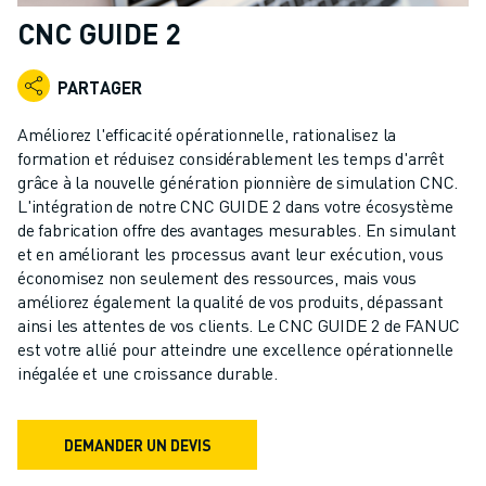
ROBOTS INDUSTRIELS
CNC GUIDE 2
ROBOTS COLLABORATIFS
GAMME DE ROBOTS
PARTAGER
CONTRÔLEURS DE ROBOTS
ACCESSOIRES POUR ROBOTS
Améliorez l'efficacité opérationnelle, rationalisez la
LOGICIEL ROBOT
formation et réduisez considérablement les temps d'arrêt
grâce à la nouvelle génération pionnière de simulation CNC.
LOGICIEL DE SIMULATION
L'intégration de notre CNC GUIDE 2 dans votre écosystème
PRODUITS DE ROBOTIQUE ÉDUCATIVE
de fabrication offre des avantages mesurables. En simulant
AUTOMATISATION DES ROBOTS
et en améliorant les processus avant leur exécution, vous
ROBOTS DE SOUDAGE À L'ARC
économisez non seulement des ressources, mais vous
ROBOTS ARTICULÉS
améliorez également la qualité de vos produits, dépassant
SÉRIE ARC MATE
ainsi les attentes de vos clients. Le CNC GUIDE 2 de FANUC
est votre allié pour atteindre une excellence opérationnelle
SÉRIE M-900
inégalée et une croissance durable.
ROBOTS DELTA
ROBOTS POUR L'ALIMENTATION ET LES SALLES BLANCHES
ROBOTS DE PEINTURE
DEMANDER UN DEVIS
ROBOTS PALETTISEURS