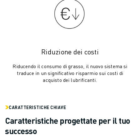
MACCHINE PER ELETTROEROSIONE A FILO
ROBOCUT MACCHINE PER ELETTROEROSIONE A FILO
ROBOCUT HARDWARE
SOFTWARE ROBOCUT
MANUTENZIONE PREVENTIVA DI ROBOCUT
SOSTENIBILITÀ DI ROBOCUT
SOLUZIONI IIOT
Riduzione dei costi
SOLUZIONI PER FABBRICHE INTELLIGENTI
SOLUZIONI DI FABBRICA INTELLIGENTI PER AUMENTARE L'EFFICIEN
Riducendo il consumo di grasso, il nuovo sistema si
traduce in un significativo risparmio sui costi di
REGISTRAZIONE DEI PRODOTTI " PORTALE FANUC
acquisto dei lubrificanti.
CASI DI SUCCESSO
SOLUZIONI
SETTORI
TUTTI I SETTORI
CARATTERISTICHE CHIAVE
AEROSPAZIALE
Caratteristiche progettate per il tuo
AUTOMOTIVE
successo
VEICOLI ELETTRICI
ELETTRONICA