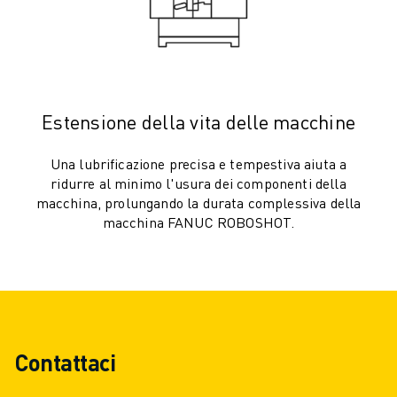
PALLETTIZZAZIONE
SALDATURA A PUNTI
ISPEZIONE VISIVA
ELETTROEROSIONE A FILO
CASI DI SUCCESSO
Estensione della vita delle macchine
SERVIZIO CLIENTI
ASSISTENZA CLIENTI
Una lubrificazione precisa e tempestiva aiuta a
FANUC PLANS
ridurre al minimo l'usura dei componenti della
ASSISTENZA SUL CAMPO E MANUTENZIONE
macchina, prolungando la durata complessiva della
ASSISTENZA TECNICA REMOTA
macchina FANUC ROBOSHOT.
RICAMBI
RIGENERAZIONE
STRUMENTI DI SERVICE DIGITALI
E-STORE
CENTRO DOWNLOAD " MYFANUC
Contattaci
TRAINING & EDUCATION
FANUC ACADEMY