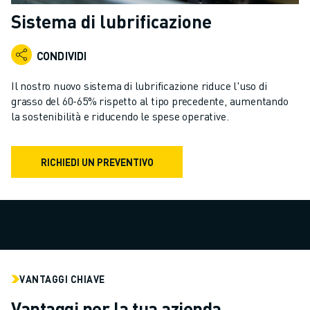
ROBOT INDUSTRIALI
Sistema di lubrificazione
GAMMA ROBOTICA
CONTROLLER PER ROBOT
CONDIVIDI
ACCESSORI PER ROBOT
SOFTWARE ROBOTICO
Il nostro nuovo sistema di lubrificazione riduce l'uso di
SOFTWARE DI SIMULAZIONE
grasso del 60-65% rispetto al tipo precedente, aumentando
la sostenibilità e riducendo le spese operative.
PRODOTTI DI ROBOTICA PER EDUCATION
AUTOMAZIONE ROBOTICA
ROBOT DI SALDATURA AD ARCO
RICHIEDI UN PREVENTIVO
ROBOT ANTROPOMORFI
SERIE ARC MATE
SERIE M-900
ROBOT DELTA
ROBOT PER ALIMENTI E CAMERE BIANCHE
ROBOT PER LA VERNICIATURA
ROBOT PER LA PALLETTIZZAZIONE
VANTAGGI CHIAVE
ROBOT SCARA
Vantaggi per la tua azienda