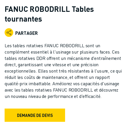
ROBOTS INDUSTRIELS
FANUC ROBODRILL Tables
ROBOTS COLLABORATIFS
tournantes
GAMME DE ROBOTS
CONTRÔLEURS DE ROBOTS
PARTAGER
ACCESSOIRES POUR ROBOTS
LOGICIEL ROBOT
Les tables rotatives FANUC ROBODRILL sont un
LOGICIEL DE SIMULATION
complément essentiel à l'usinage sur plusieurs faces. Ces
PRODUITS DE ROBOTIQUE ÉDUCATIVE
tables rotatives DDR offrent un mécanisme d'entraînement
AUTOMATISATION DES ROBOTS
direct, garantissant une vitesse et une précision
exceptionnelles. Elles sont très résistantes à l'usure, ce qui
ROBOTS DE SOUDAGE À L'ARC
réduit les coûts de maintenance, et offrent un rapport
ROBOTS ARTICULÉS
qualité-prix imbattable. Améliorez vos capacités d'usinage
SÉRIE ARC MATE
avec les tables rotatives FANUC ROBODRILL et découvrez
SÉRIE M-900
un nouveau niveau de performance et d'efficacité.
ROBOTS DELTA
ROBOTS POUR L'ALIMENTATION ET LES SALLES BLANCHES
DEMANDE DE DEVIS
ROBOTS DE PEINTURE
ROBOTS PALETTISEURS