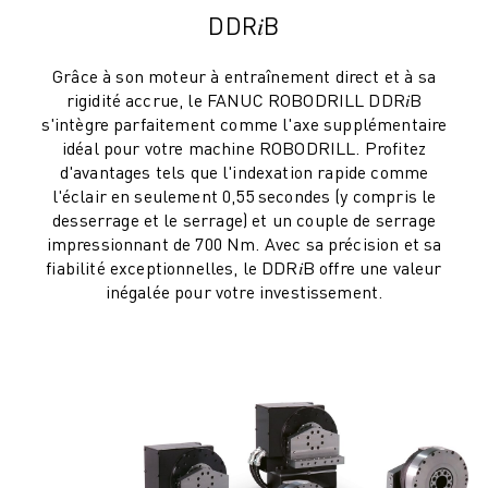
FORMATION ET ÉDUCATION
DDR𝑖B
FANUC ACADEMY
SOLUTIONS POUR LES INDUSTRIES
Grâce à son moteur à entraînement direct et à sa
SOLUTIONS POUR L'ÉDUCATION
rigidité accrue, le FANUC ROBODRILL DDR𝑖B
WORLDSKILLS ET JEUNES TALENTS
s'intègre parfaitement comme l'axe supplémentaire
idéal pour votre machine ROBODRILL. Profitez
ÉVÉNEMENTS ÉDUCATIFS
d'avantages tels que l'indexation rapide comme
ACTUALITÉS ET MÉDIAS
l'éclair en seulement 0,55 secondes (y compris le
ACTUALITÉS ET MÉDIAS
desserrage et le serrage) et un couple de serrage
EVÉNEMENTS
impressionnant de 700 Nm. Avec sa précision et sa
ÉVÉNEMENTS ÉDUCATIFS
fiabilité exceptionnelles, le DDR𝑖B offre une valeur
inégalée pour votre investissement.
A PROPOS DE FANUC
A PROPOS DE FANUC
FANUC EN EUROPE
NOS SITES
DÉVELOPPEMENT DURABLE
CARRIÈRE
FAÇONNEZ VOTRE AVENIR AVEC FANUC