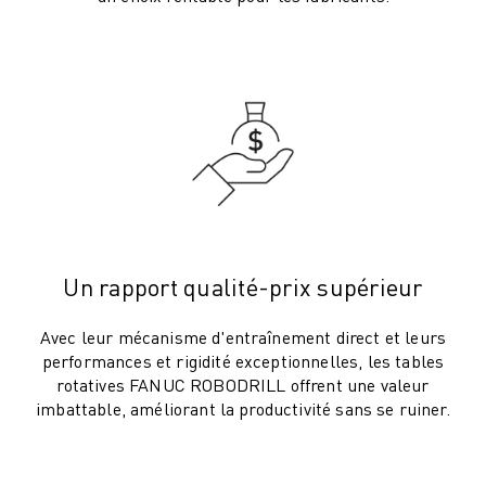
VÉHICULES ÉLECTRIQUES
ÉLECTRONIQUE
ALIMENTATION ET BOISSONS
MÉDICAL
PLASTIQUES
ENTREPOSAGE, LOGISTIQUE, POSTE ET COLIS
APPLICATIONS
TOUTES LES APPLICATIONS
USINAGE 5 AXES
SOUDAGE À L'ARC
Un rapport qualité-prix supérieur
ASSEMBLAGE
RECTIFICATION CNC
Avec leur mécanisme d'entraînement direct et leurs
performances et rigidité exceptionnelles, les tables
FRAISAGE CNC
rotatives FANUC ROBODRILL offrent une valeur
TOURNAGE CNC
imbattable, améliorant la productivité sans se ruiner.
PERÇAGE ET TARAUDAGE À GRANDE VITESSE
MOULAGE PAR INJECTION
ENTRETIEN DES MACHINES