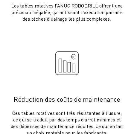
ROBOSHOT MAINTENANCE PRÉVENTIVE
Les tables rotatives FANUC ROBODRILL offrent une
COÛT TOTAL D'UNE ROBOSHOT
précision inégalée, garantissant l'exécution parfaite
MACHINES D'ÉLECTROÉROSION PAR FIL
des tâches d'usinage les plus complexes.
ROBOCUT MACHINES D'ÉLECTROÉROSION À FIL
ROBOCUT MATÉRIEL
LOGICIEL ROBOCUT
ROBOCUT MAINTENANCE PRÉVENTIVE
DURABILITÉ DU ROBOCUT
SOLUTIONS IIOT
SOLUTIONS POUR L'USINE INTELLIGENTE
DES SOLUTIONS D'USINE INTELLIGENTE POUR AMÉLIORER L'EFFICAC
ENREGISTREMENT DU PRODUIT "
TÉMOIGNAGES
Réduction des coûts de maintenance
SOLUTIONS
INDUSTRIES
Ces tables rotatives sont très résistantes à l'usure,
TOUTES LES INDUSTRIES
ce qui se traduit par des temps d'arrêt minimes et
AÉROSPATIALE
des dépenses de maintenance réduites, ce qui en fait
un choix rentable pour les fabricants.
AUTOMOBILE