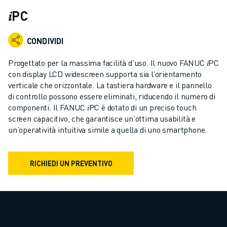
ROBOT INDUSTRIALI
𝑖PC
GAMMA ROBOTICA
CONTROLLER PER ROBOT
CONDIVIDI
ACCESSORI PER ROBOT
SOFTWARE ROBOTICO
Progettato per la massima facilità d’uso. Il nuovo FANUC 𝑖PC
SOFTWARE DI SIMULAZIONE
con display LCD widescreen supporta sia l’orientamento
verticale che orizzontale. La tastiera hardware e il pannello
PRODOTTI DI ROBOTICA PER EDUCATION
di controllo possono essere eliminati, riducendo il numero di
AUTOMAZIONE ROBOTICA
componenti. Il FANUC 𝑖PC è dotato di un preciso touch
ROBOT DI SALDATURA AD ARCO
screen capacitivo, che garantisce un’ottima usabilità e
ROBOT ANTROPOMORFI
un’operatività intuitiva simile a quella di uno smartphone.
SERIE ARC MATE
SERIE M-900
RICHIEDI UN PREVENTIVO
ROBOT DELTA
ROBOT PER ALIMENTI E CAMERE BIANCHE
ROBOT PER LA VERNICIATURA
ROBOT PER LA PALLETTIZZAZIONE
ROBOT SCARA