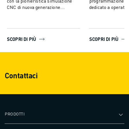
con la pionieristica simulazione
programmazione e 
CNC di nuova generazione.
dedicato a operator
L'integrazione di CNC GUIDE 2 ne...
CNC. Questa applicazione
Windows, progettata
SCOPRI DI PIÙ
SCOPRI DI PIÙ
Contattaci
PRODOTTI