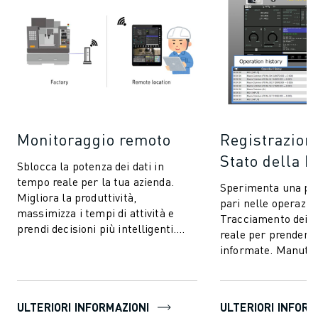
Monitoraggio remoto
Registrazion
Stato della 
Sblocca la potenza dei dati in
tempo reale per la tua azienda.
Sperimenta una pre
Migliora la produttività,
pari nelle operazion
massimizza i tempi di attività e
Tracciamento dei d
prendi decisioni più intelligenti.
reale per prendere 
Una soluzione rivoluzionaria per un
informate. Manuten
futu...
per ridurre i tempi 
ULTERIORI INFORMAZIONI
ULTERIORI INFORM