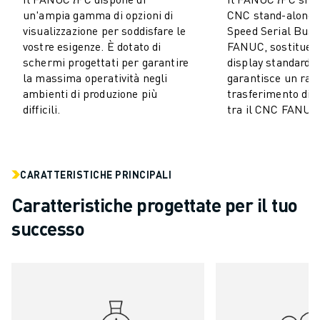
COSTO TOTALE DI PROPRIETÀ ROBOSHOT
un'ampia gamma di opzioni di
CNC stand-alone t
MACCHINE PER ELETTROEROSIONE A FILO
visualizzazione per soddisfare le
Speed Serial Bus 
ROBOCUT MACCHINE PER ELETTROEROSIONE A FILO
vostre esigenze. È dotato di
FANUC, sostituend
ROBOCUT HARDWARE
schermi progettati per garantire
display standard.
SOFTWARE ROBOCUT
la massima operatività negli
garantisce un rap
ambienti di produzione più
trasferimento di d
MANUTENZIONE PREVENTIVA DI ROBOCUT
difficili.
tra il CNC FANUC 
SOSTENIBILITÀ DI ROBOCUT
SOLUZIONI IIOT
SOLUZIONI PER FABBRICHE INTELLIGENTI
SOLUZIONI DI FABBRICA INTELLIGENTI PER AUMENTARE L'EFFICIEN
CARATTERISTICHE PRINCIPALI
REGISTRAZIONE DEI PRODOTTI " PORTALE FANUC
Caratteristiche progettate per il tuo
CASI DI SUCCESSO
successo
SOLUZIONI
SETTORI
TUTTI I SETTORI
AEROSPAZIALE
AUTOMOTIVE
VEICOLI ELETTRICI