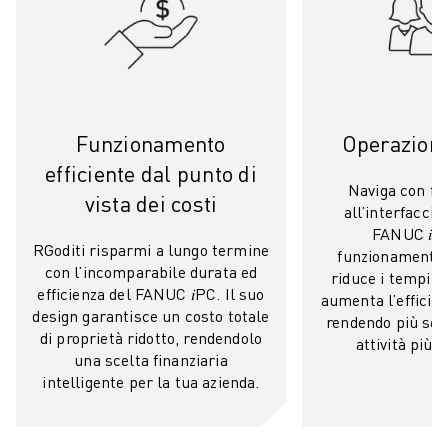
ELETTRONICA
FOOD & BEVERAGE
MEDICALE
PLASTICA
MAGAZZINAGGIO, LOGISTICA, SPEDIZIONI E PACCHI
Funzionamento
Operazioni 
APPLICAZIONI
efficiente dal punto di
TUTTE LE APPLICAZIONI
Naviga con fac
vista dei costi
MACCHINE A 5 ASSI
all’interfaccia 
SALDATURA AD ARCO
FANUC 𝑖PC
RGoditi risparmi a lungo termine
funzionamento 
ASSEMBLAGGIO
con l’incomparabile durata ed
riduce i tempi d
RETTIFICA CNC
efficienza del FANUC 𝑖PC. Il suo
aumenta l’efficien
FRESATURA CNC
design garantisce un costo totale
rendendo più sem
TORNITURA CNC
di proprietà ridotto, rendendolo
attività più 
una scelta finanziaria
FORATURA E MASCHIATURA AD ALTA VELOCITÀ
intelligente per la tua azienda.
STAMPAGGIO A INIEZIONE
ASSERVIMENTO MACCHINA
MOVIMENTAZIONE DEI MATERIALI