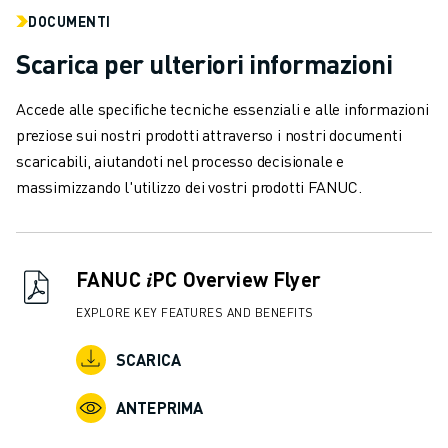
VERNICIATURA
DOCUMENTI
PALLETTIZZAZIONE
Scarica per ulteriori informazioni
SALDATURA A PUNTI
ISPEZIONE VISIVA
Accede alle specifiche tecniche essenziali e alle informazioni
ELETTROEROSIONE A FILO
preziose sui nostri prodotti attraverso i nostri documenti
CASI DI SUCCESSO
scaricabili, aiutandoti nel processo decisionale e
SERVIZIO CLIENTI
massimizzando l'utilizzo dei vostri prodotti FANUC.
ASSISTENZA CLIENTI
FANUC PLANS
ASSISTENZA SUL CAMPO E MANUTENZIONE
ASSISTENZA TECNICA REMOTA
FANUC 𝑖PC Overview Flyer
RICAMBI
EXPLORE KEY FEATURES AND BENEFITS
RIGENERAZIONE
STRUMENTI DI SERVICE DIGITALI
SCARICA
E-STORE
CENTRO DOWNLOAD " MYFANUC
ANTEPRIMA
TRAINING & EDUCATION