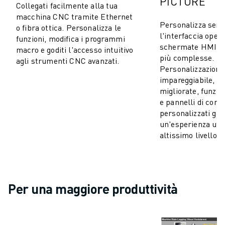
PICTURE
CONTATTACI
Collegati facilmente alla tua
CONTATTI
macchina CNC tramite Ethernet
Personalizza senz
o fibra ottica. Personalizza le
FILIALI
l'interfaccia opera
funzioni, modifica i programmi
NOTE LEGALI
schermate HMI per
macro e goditi l'accesso intuitivo
più complesse.
agli strumenti CNC avanzati.
Personalizzazione
impareggiabile, in
migliorate, funzi
e pannelli di contr
personalizzati ga
un'esperienza ute
altissimo livello.
Per una maggiore produttività