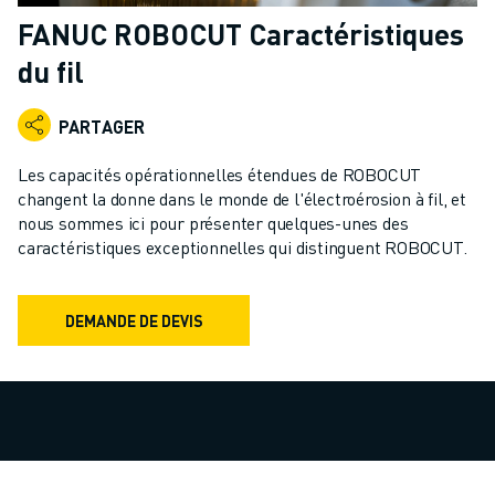
ROBOTS INDUSTRIELS
FANUC ROBOCUT Caractéristiques
ROBOTS COLLABORATIFS
du fil
GAMME DE ROBOTS
CONTRÔLEURS DE ROBOTS
PARTAGER
ACCESSOIRES POUR ROBOTS
LOGICIEL ROBOT
Les capacités opérationnelles étendues de ROBOCUT
LOGICIEL DE SIMULATION
changent la donne dans le monde de l'électroérosion à fil, et
PRODUITS DE ROBOTIQUE ÉDUCATIVE
nous sommes ici pour présenter quelques-unes des
AUTOMATISATION DES ROBOTS
caractéristiques exceptionnelles qui distinguent ROBOCUT.
ROBOTS DE SOUDAGE À L'ARC
ROBOTS ARTICULÉS
DEMANDE DE DEVIS
SÉRIE ARC MATE
SÉRIE M-900
ROBOTS DELTA
ROBOTS POUR L'ALIMENTATION ET LES SALLES BLANCHES
ROBOTS DE PEINTURE
ROBOTS PALETTISEURS