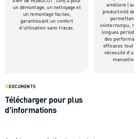
AWF de ROBOCUT, conçu pour
améliore l'aut
un démontage, un nettoyage et
productivité de 
un remontage faciles,
permettant 
garantissant un confort
ininterrompu, m
d'utilisation sans tracas.
longues périodes.
des performanc
efficaces tout e
nécessité d'une
manuelle c
DOCUMENTS
Télécharger pour plus
d'informations