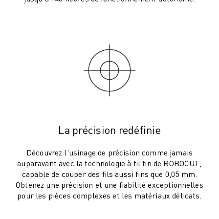
ROBOSHOT MAINTENANCE PRÉVENTIVE
COÛT TOTAL D'UNE ROBOSHOT
MACHINES D'ÉLECTROÉROSION PAR FIL
ROBOCUT MACHINES D'ÉLECTROÉROSION À FIL
ROBOCUT MATÉRIEL
LOGICIEL ROBOCUT
ROBOCUT MAINTENANCE PRÉVENTIVE
DURABILITÉ DU ROBOCUT
SOLUTIONS IIOT
SOLUTIONS POUR L'USINE INTELLIGENTE
La précision redéfinie
DES SOLUTIONS D'USINE INTELLIGENTE POUR AMÉLIORER L'EFFICAC
ENREGISTREMENT DU PRODUIT "
Découvrez l'usinage de précision comme jamais
TÉMOIGNAGES
auparavant avec la technologie à fil fin de ROBOCUT,
SOLUTIONS
capable de couper des fils aussi fins que 0,05 mm.
INDUSTRIES
Obtenez une précision et une fiabilité exceptionnelles
TOUTES LES INDUSTRIES
pour les pièces complexes et les matériaux délicats.
AÉROSPATIALE
AUTOMOBILE