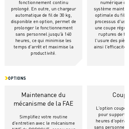
CONTACT
fonctionnement continu
numérique de
prolongé. En outre, un chargeur
système maintie
CONTACT
automatique de fil de 30 kg,
optimale du fil t
LOCALISATION DES SITES
disponible en option, permet de
processus d'usin
IMPRESSION
prolonger le fonctionnement
une coupe réguliè
sans personnel jusqu'à 140
ruptures de fil
heures, ce qui minimise les
l'usure des pièc
temps d'arrêt et maximise la
ainsi l'efficacité 
productivité.
OPTIONS
Maintenance du
Coupe
mécanisme de la FAE
L'option coupe-f
pour supporte
Simplifiez votre routine
heures d'opérat
d'entretien avec le mécanisme
sans personnel. 