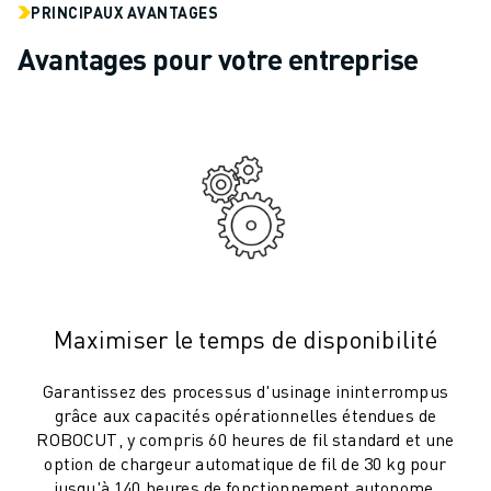
ROBOTS SCARA
PRINCIPAUX AVANTAGES
CENTRES D'USINAGE CNC COMPACTS
Avantages pour votre entreprise
RECHERCHE DE ROBODRILL
ROBODRILL CENTRES D'USINAGE CNC COMPACTS
ROBODRILL MATÉRIEL
LOGICIEL ROBODRILL
ROBODRILL MAINTENANCE PRÉVENTIVE
DURABILITÉ DU ROBODRILL
ROBODRILL ENSEMBLE DE ROBOTS
ROBODRILL KIT PÉDAGOGIQUE
MACHINES DE MOULAGE PAR INJECTION ÉLECTRIQUES
RECHERCHE DE ROBOSHOT
Maximiser le temps de disponibilité
ROBOSHOT MACHINES DE MOULAGE PAR INJECTION ÉLECTRIQUES
ROBOSHOT MATÉRIEL
Garantissez des processus d'usinage ininterrompus
LOGICIEL ROBOSHOT
grâce aux capacités opérationnelles étendues de
DURABILITÉ DU ROBOSHOT
ROBOCUT, y compris 60 heures de fil standard et une
option de chargeur automatique de fil de 30 kg pour
ROBOSHOT ENSEMBLE DE ROBOTS
jusqu'à 140 heures de fonctionnement autonome.