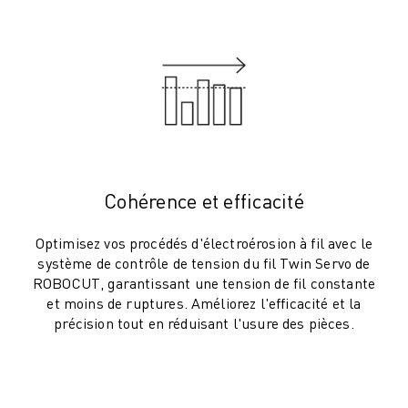
VÉHICULES ÉLECTRIQUES
ÉLECTRONIQUE
ALIMENTATION ET BOISSONS
MÉDICAL
PLASTIQUES
ENTREPOSAGE, LOGISTIQUE, POSTE ET COLIS
APPLICATIONS
TOUTES LES APPLICATIONS
Cohérence et efficacité
USINAGE 5 AXES
SOUDAGE À L'ARC
Optimisez vos procédés d'électroérosion à fil avec le
ASSEMBLAGE
système de contrôle de tension du fil Twin Servo de
RECTIFICATION CNC
ROBOCUT, garantissant une tension de fil constante
et moins de ruptures. Améliorez l'efficacité et la
FRAISAGE CNC
précision tout en réduisant l'usure des pièces.
TOURNAGE CNC
PERÇAGE ET TARAUDAGE À GRANDE VITESSE
MOULAGE PAR INJECTION
ENTRETIEN DES MACHINES