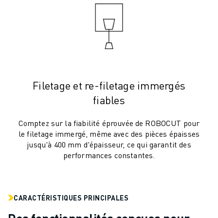
MANUTENTION
PEINTURE
PALETTISATION
SOUDAGE PAR POINTS
INSPECTION DE LA VISION
DÉCOUPAGE PAR FIL EDM
TÉMOIGNAGES
Filetage et re-filetage immergés
SERVICE CLIENTÈLE
fiables
SERVICE CLIENTÈLE
FANUC PLANS
Comptez sur la fiabilité éprouvée de ROBOCUT pour
le filetage immergé, même avec des pièces épaisses
TERRAIN ET MAINTENANCE
jusqu'à 400 mm d'épaisseur, ce qui garantit des
SUPPORT TECHNIQUE À DISTANCE
performances constantes.
PIÈCES DE RECHANGE
REMISE À NEUF
OUTILS DE SERVICE NUMÉRIQUE
CENTRE DE TÉLÉCHARGEMENT " MYFANUC
CARACTÉRISTIQUES PRINCIPALES
FORMATION ET ÉDUCATION