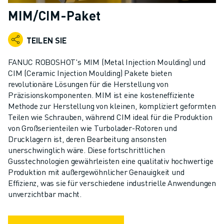
KOLLABORATIVE ROBOTER
MIM/CIM-Paket
ROBOTERPALETTE
ROBOTER-STEUERUNGEN
TEILEN SIE
ROBOTER-ZUBEHÖR
ROBOTER-SOFTWARE
FANUC ROBOSHOT's MIM (Metal Injection Moulding) und
SIMULATIONSSOFTWARE
CIM (Ceramic Injection Moulding) Pakete bieten
revolutionäre Lösungen für die Herstellung von
ROBOTIK-PRODUKTE FÜR DEN BILDUNGSBEREICH
Präzisionskomponenten. MIM ist eine kosteneffiziente
ROBOTER-AUTOMATISIERUNG
Methode zur Herstellung von kleinen, kompliziert geformten
KOMPAKTE CNC-BEARBEITUNGSZENTREN
Teilen wie Schrauben, während CIM ideal für die Produktion
ROBODRILL-FILTER
von Großserienteilen wie Turbolader-Rotoren und
ROBODRILL KOMPAKTE CNC-BEARBEITUNGSZENTREN
Drucklagern ist, deren Bearbeitung ansonsten
ROBODRILL HARDWARE
unerschwinglich wäre. Diese fortschrittlichen
Gusstechnologien gewährleisten eine qualitativ hochwertige
ROBODRILL SOFTWARE
Produktion mit außergewöhnlicher Genauigkeit und
ROBODRILL VORBEUGENDE WARTUNG
Effizienz, was sie für verschiedene industrielle Anwendungen
ROBODRILL NACHHALTIGKEIT
unverzichtbar macht.
ROBODRILL ROBOTER-PAKET
ROBODRILL BILDUNGSPAKET