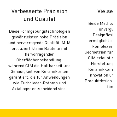
PRODUKTREGISTRIERUNG » FANUC PORTAL
FALLBEISPIELE
Verbesserte Präzision
Vielseit
LÖSUNGEN
und Qualität
BRANCHEN
Beide Methoden
ALLE BRANCHEN
unverglei
Diese Formgebungstechnologien
LUFT- UND RAUMFAHRT
Designflexibi
gewährleisten hohe Präzision
ermöglicht die
AUTOMOBIL
und hervorragende Qualität. MIM
komplexer F
ELEKTRISCHE FAHRZEUGE
produziert kleine Bauteile mit
Geometrien für Me
hervorragender
ELEKTRONIK
CIM erlaubt di
Oberflächenbehandlung,
LEBENSMITTEL UND GETRÄNKE
Herstellung de
während CIM die Haltbarkeit und
MEDIZIN
Keramikkompo
Genauigkeit von Keramikteilen
Innovation und 
KUNSTSTOFFE
garantiert, die für Anwendungen
Produktdesign u
LAGERHALTUNG, LOGISTIK, POST & PAKET
wie Turbolader-Rotoren und
förde
Axiallager entscheidend sind.
APPLIKATIONEN
ALLE APPLIKATIONEN
5-ACHS-BEARBEITUNG
LICHTBOGENSCHWEISSEN
MONTAGE