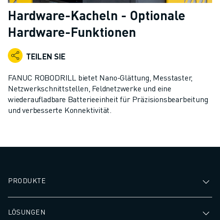
KOLLABORATIVE ROBOTER
Hardware-Kacheln - Optionale
ROBOTERPALETTE
Hardware-Funktionen
ROBOTER-STEUERUNGEN
ROBOTER-ZUBEHÖR
TEILEN SIE
ROBOTER-SOFTWARE
SIMULATIONSSOFTWARE
FANUC ROBODRILL bietet Nano-Glättung, Messtaster,
ROBOTIK-PRODUKTE FÜR DEN BILDUNGSBEREICH
Netzwerkschnittstellen, Feldnetzwerke und eine
ROBOTER-AUTOMATISIERUNG
wiederaufladbare Batterieeinheit für Präzisionsbearbeitung
KOMPAKTE CNC-BEARBEITUNGSZENTREN
und verbesserte Konnektivität.
ROBODRILL-FILTER
ROBODRILL KOMPAKTE CNC-BEARBEITUNGSZENTREN
ROBODRILL HARDWARE
ROBODRILL SOFTWARE
ROBODRILL VORBEUGENDE WARTUNG
PRODUKTE
ROBODRILL NACHHALTIGKEIT
ROBODRILL ROBOTER-PAKET
ROBODRILL BILDUNGSPAKET
LÖSUNGEN