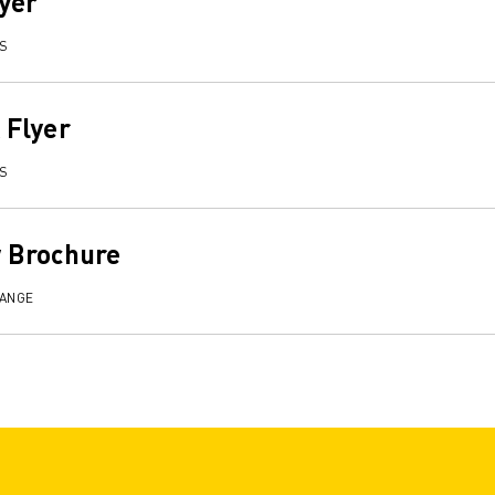
yer
TS
Flyer
TS
 Brochure
RANGE