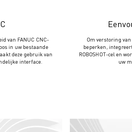
NC
Eenvou
heid van FANUC CNC-
Om verstoring van
loos in uw bestaande
beperken, integreer
akt deze gebruik van
ROBOSHOT-cel en word
delijke interface.
uw m
 (IOT)