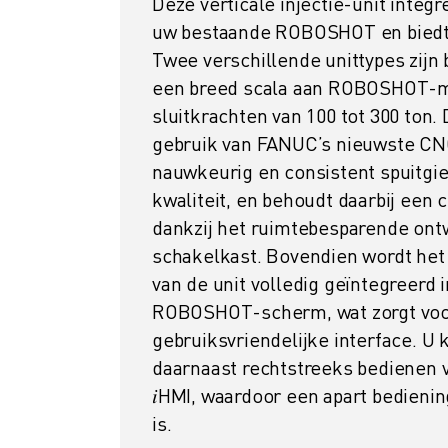
Deze verticale injectie-unit integ
MATERIAL HANDLING
uw bestaande ROBOSHOT en biedt 
VERFSPUITEN
Twee verschillende unittypes zijn
PALLETISEREN
een breed scala aan ROBOSHOT-m
PUNTLASSEN
sluitkrachten van 100 tot 300 ton.
VISION INSPECTIE
gebruik van FANUC’s nieuwste CN
DRAADVONKEN EDM
nauwkeurig en consistent spuitgi
CASE STUDIES
kwaliteit, en behoudt daarbij een
CUSTOMER SERVICE
CUSTOMER CARE
dankzij het ruimtebesparende ont
FANUC PLANS
schakelkast. Bovendien wordt he
SERVICE & ONDERHOUD
van de unit volledig geïntegreerd 
TECHNISCHE ONDERSTEUNING REMOTE
ROBOSHOT-scherm, wat zorgt voo
SPARE PARTS
gebruiksvriendelijke interface. U 
REVISIE
daarnaast rechtstreeks bedienen
DIGITALE SERVICE TOOLS
𝑖HMI, waardoor een apart bedieni
E-STORE
is.
DOWNLOAD CENTER » MYFANUC