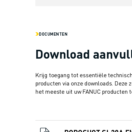
OPLEIDING & ONDERWIJS
FANUC ACADEMY
OPLOSSINGEN VOOR INDUSTRIEËN
OPLOSSINGEN VOOR HET ONDERWIJS
WORLDSKILLS & JONG TALENT
DOCUMENTEN
ONDERWIJS EVENEMENTEN
NIEUWS & MEDIA
Download aanvull
NIEUWS & MEDIA
EVENEMENTEN
ONDERWIJS EVENEMENTEN
Krijg toegang tot essentiële technisc
OVER FANUC
producten via onze downloads. Deze z
OVER FANUC
het meeste uit uw FANUC producten t
FANUC IN EUROPA
ONZE LOCATIES
DUURZAAMHEID
JOBS
SHAPE YOUR FUTURE WITH FANUC