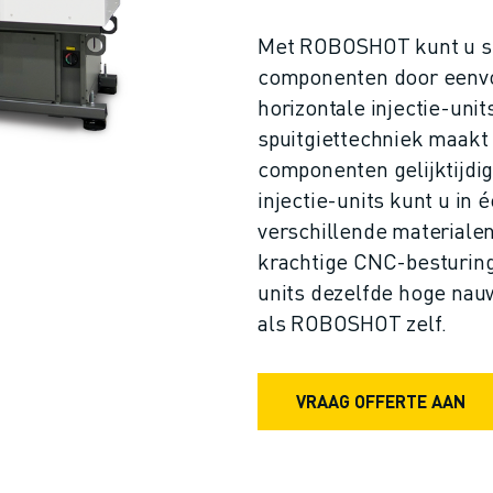
Met ROBOSHOT kunt u s
componenten door eenvou
horizontale injectie-uni
spuitgiettechniek maakt 
componenten gelijktijdig 
injectie-units kunt u in 
verschillende materiale
krachtige CNC-besturing
units dezelfde hoge nau
als ROBOSHOT zelf.
VRAAG OFFERTE AAN