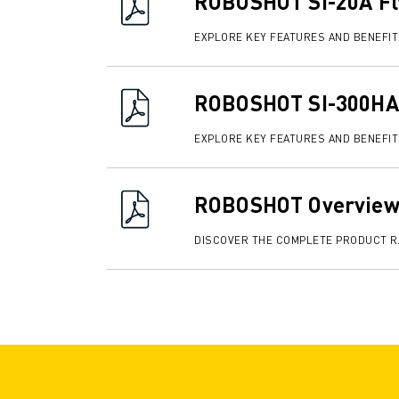
ROBOSHOT SI-20A Fl
JOIN US » JOB PORTAAL
CONTACT
EXPLORE KEY FEATURES AND BENEFI
CONTACT
LOCATIES
COLOFON
ROBOSHOT SI-300HA 
EXPLORE KEY FEATURES AND BENEFI
ROBOSHOT Overview
DISCOVER THE COMPLETE PRODUCT 