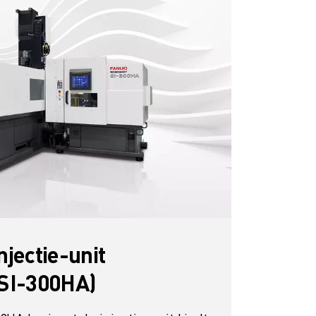
njectie-unit
SI-300HA)