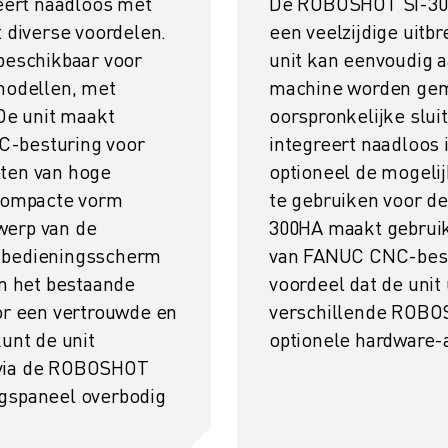
reert naadloos met
De ROBOSHOT SI-300H
diverse voordelen.
een veelzijdige uit
 beschikbaar voor
unit kan eenvoudig a
odellen, met
machine worden gem
 De unit maakt
oorspronkelijke sluit
C-besturing voor
integreert naadloos 
eten van hoge
optioneel de mogel
 compacte vorm
te gebruiken voor de
werp van de
300HA maakt gebrui
t bedieningsscherm
van FANUC CNC-bestu
in het bestaande
voordeel dat de unit 
r een vertrouwde en
verschillende ROBO
kunt de unit
optionele hardware-
 via de ROBOSHOT
ngspaneel overbodig