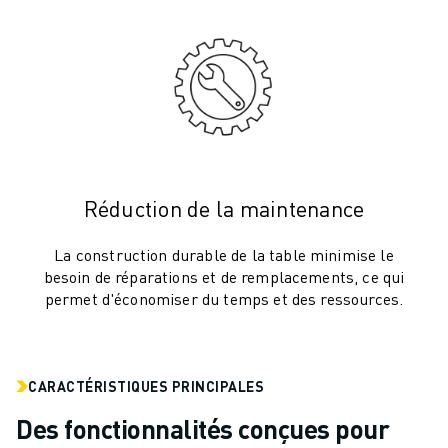
VÉHICULES ÉLECTRIQUES
ÉLECTRONIQUE
ALIMENTATION ET BOISSONS
MÉDICAL
PLASTIQUES
ENTREPOSAGE, LOGISTIQUE, POSTE ET COLIS
APPLICATIONS
TOUTES LES APPLICATIONS
Réduction de la maintenance
USINAGE 5 AXES
La construction durable de la table minimise le
SOUDAGE À L'ARC
besoin de réparations et de remplacements, ce qui
ASSEMBLAGE
permet d'économiser du temps et des ressources.
RECTIFICATION CNC
FRAISAGE CNC
TOURNAGE CNC
PERÇAGE ET TARAUDAGE À GRANDE VITESSE
CARACTÉRISTIQUES PRINCIPALES
MOULAGE PAR INJECTION
Des fonctionnalités conçues pour
ENTRETIEN DES MACHINES