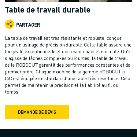
ROBOTS INDUSTRIELS
Table de travail durable
ROBOTS COLLABORATIFS
GAMME DE ROBOTS
PARTAGER
CONTRÔLEURS DE ROBOTS
ACCESSOIRES POUR ROBOTS
La table de travail est très résistante et robuste, conçue
LOGICIEL ROBOT
pour un usinage de précision durable. Cette table assure une
longévité exceptionnelle et une maintenance minimale. Qu'il
LOGICIEL DE SIMULATION
s'agisse de tâches complexes ou lourdes, la table de travail
PRODUITS DE ROBOTIQUE ÉDUCATIVE
de la ROBOCUT garantit des performances constantes et de
AUTOMATISATION DES ROBOTS
premier ordre. Chaque machine de la gamme ROBOCUT α-
ROBOTS DE SOUDAGE À L'ARC
CiC est équipée en standard d'une table très résistante. Cela
ROBOTS ARTICULÉS
permet de maintenir la précision et la fiabilité au fil du
SÉRIE ARC MATE
temps.
SÉRIE M-900
ROBOTS DELTA
DEMANDE DE DEVIS
ROBOTS POUR L'ALIMENTATION ET LES SALLES BLANCHES
ROBOTS DE PEINTURE
ROBOTS PALETTISEURS