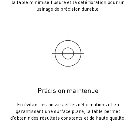
ROBOSHOT MAINTENANCE PRÉVENTIVE
la table minimise l'usure et la détérioration pour un
COÛT TOTAL D'UNE ROBOSHOT
usinage de précision durable.
MACHINES D'ÉLECTROÉROSION PAR FIL
ROBOCUT MACHINES D'ÉLECTROÉROSION À FIL
ROBOCUT MATÉRIEL
LOGICIEL ROBOCUT
ROBOCUT MAINTENANCE PRÉVENTIVE
DURABILITÉ DU ROBOCUT
SOLUTIONS IIOT
SOLUTIONS POUR L'USINE INTELLIGENTE
DES SOLUTIONS D'USINE INTELLIGENTE POUR AMÉLIORER L'EFFICAC
ENREGISTREMENT DU PRODUIT "
Précision maintenue
TÉMOIGNAGES
SOLUTIONS
En évitant les bosses et les déformations et en
garantissant une surface plane, la table permet
INDUSTRIES
d'obtenir des résultats constants et de haute qualité.
TOUTES LES INDUSTRIES
AÉROSPATIALE
AUTOMOBILE