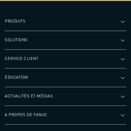
REJOIGNEZ-NOUS
CONTACT
CONTACT
PRODUITS
LOCALISATION DES SITES
IMPRESSION
SOLUTIONS
SERVICE CLIENT
ÉDUCATION
ACTUALITÉS ET MÉDIAS
A PROPOS DE FANUC