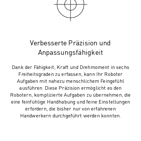
PRODUKTREGISTRIERUNG » FANUC PORTAL
FALLBEISPIELE
LÖSUNGEN
BRANCHEN
ALLE BRANCHEN
LUFT- UND RAUMFAHRT
Verbesserte Präzision und
AUTOMOBIL
Anpassungsfähigkeit
ELEKTRISCHE FAHRZEUGE
ELEKTRONIK
Dank der Fähigkeit, Kraft und Drehmoment in sechs
Freiheitsgraden zu erfassen, kann Ihr Roboter
LEBENSMITTEL UND GETRÄNKE
Aufgaben mit nahezu menschlichem Feingefühl
MEDIZIN
ausführen. Diese Präzision ermöglicht es den
KUNSTSTOFFE
Robotern, komplizierte Aufgaben zu übernehmen, die
LAGERHALTUNG, LOGISTIK, POST & PAKET
eine feinfühlige Handhabung und feine Einstellungen
APPLIKATIONEN
erfordern, die bisher nur von erfahrenen
ALLE APPLIKATIONEN
Handwerkern durchgeführt werden konnten.
5-ACHS-BEARBEITUNG
LICHTBOGENSCHWEISSEN
MONTAGE