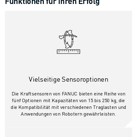
Funktionen für Ihren Erfolg
ÜBER FANUC
FANUC IN EUROPA
UNSERE STANDORTE
NACHHALTIGKEIT
KARRIERE
GESTALTEN SIE IHRE ZUKUNFT MIT FANUC
JETZT BEWERBEN » KARRIEREPORTAL
KONTAKT
KONTAKT
STANDORTE
Vielseitige Sensoroptionen
IMPRESSUM
Die Kraftsensoren von FANUC bieten eine Reihe von
fünf Optionen mit Kapazitäten von 15 bis 250 kg, die
die Kompatibilität mit verschiedenen Traglasten und
Anwendungen von Robotern gewährleisten.