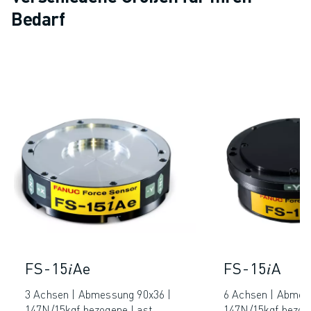
Bedarf
FS-15𝑖Ae
FS-15𝑖A
3 Achsen | Abmessung 90x36 |
6 Achsen | Abmes
147N/15kgf bezogene Last
147N/15kgf bezog