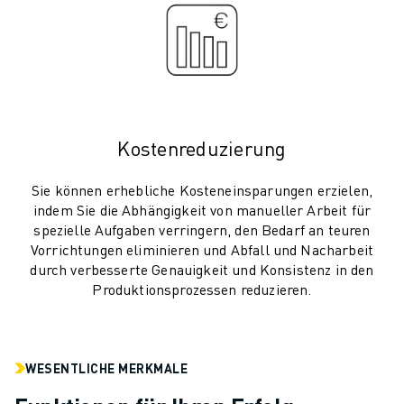
TECHNISCHE FERNUNTERSTÜTZUNG
ERSATZTEILE
WIEDERAUFBEREITUNG
DIGITALE SERVICE TOOLS
E-STORE
DOWNLOAD CENTER » MYFANUC
Kostenreduzierung
TRAINING & AUSBILDUNG
FANUC AKADEMIE
Sie können erhebliche Kosteneinsparungen erzielen,
BRANCHEN-LÖSUNGEN
indem Sie die Abhängigkeit von manueller Arbeit für
LÖSUNGEN FÜR DIE AUSBILDUNG
spezielle Aufgaben verringern, den Bedarf an teuren
WORLDSKILLS & YOUNG TALENTS
Vorrichtungen eliminieren und Abfall und Nacharbeit
durch verbesserte Genauigkeit und Konsistenz in den
BILDUNGSVERANSTALTUNGEN
Produktionsprozessen reduzieren.
NEWS & MEDIA
NEWS & MEDIA
EVENTS
BILDUNGSVERANSTALTUNGEN
WESENTLICHE MERKMALE
ÜBER FANUC