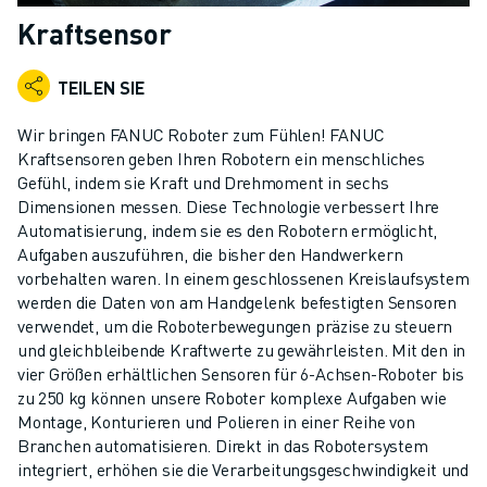
KOLLABORATIVE ROBOTER
Kraftsensor
ROBOTERPALETTE
ROBOTER-STEUERUNGEN
TEILEN SIE
ROBOTER-ZUBEHÖR
ROBOTER-SOFTWARE
Wir bringen FANUC Roboter zum Fühlen! FANUC
SIMULATIONSSOFTWARE
Kraftsensoren geben Ihren Robotern ein menschliches
Gefühl, indem sie Kraft und Drehmoment in sechs
ROBOTIK-PRODUKTE FÜR DEN BILDUNGSBEREICH
Dimensionen messen. Diese Technologie verbessert Ihre
ROBOTER-AUTOMATISIERUNG
Automatisierung, indem sie es den Robotern ermöglicht,
KOMPAKTE CNC-BEARBEITUNGSZENTREN
Aufgaben auszuführen, die bisher den Handwerkern
ROBODRILL-FILTER
vorbehalten waren. In einem geschlossenen Kreislaufsystem
ROBODRILL KOMPAKTE CNC-BEARBEITUNGSZENTREN
werden die Daten von am Handgelenk befestigten Sensoren
ROBODRILL HARDWARE
verwendet, um die Roboterbewegungen präzise zu steuern
und gleichbleibende Kraftwerte zu gewährleisten. Mit den in
ROBODRILL SOFTWARE
vier Größen erhältlichen Sensoren für 6-Achsen-Roboter bis
ROBODRILL VORBEUGENDE WARTUNG
zu 250 kg können unsere Roboter komplexe Aufgaben wie
ROBODRILL NACHHALTIGKEIT
Montage, Konturieren und Polieren in einer Reihe von
ROBODRILL ROBOTER-PAKET
Branchen automatisieren. Direkt in das Robotersystem
ROBODRILL BILDUNGSPAKET
integriert, erhöhen sie die Verarbeitungsgeschwindigkeit und