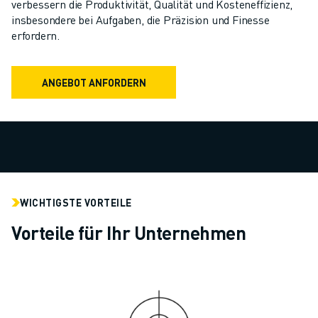
verbessern die Produktivität, Qualität und Kosteneffizienz,
ELEKTRISCHE SPRITZGUSSMASCHINEN
insbesondere bei Aufgaben, die Präzision und Finesse
ROBOSHOT-FILTER
erfordern.
ROBOSHOT ELEKTRISCHE SPRITZGUSSMASCHINEN
ROBOSHOT HARDWARE
ROBOSHOT SOFTWARE
ANGEBOT ANFORDERN
ROBOSHOT NACHHALTIGKEIT
ROBOSHOT ROBOTER-PAKET
ROBOSHOT VORBEUGENDE WARTUNG
ROBOSHOT TOTAL COST OF OWNERSHIP
DRAHTERODIERMASCHINEN
ROBOCUT DRAHTERODIERMASCHINEN
WICHTIGSTE VORTEILE
ROBOCUT HARDWARE
ROBOCUT SOFTWARE
Vorteile für Ihr Unternehmen
ROBOCUT VORBEUGENDE WARTUNG
ROBOCUT NACHHALTIGKEIT
IIOT-LÖSUNGEN
INTELLIGENTE FABRIKLÖSUNGEN