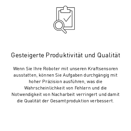
CNC-SCHLEIFEN
CNC-FRÄSEN
CNC-DREHEN
HOCHGESCHWINDIGKEITSBOHREN UND -GEWINDESCHNEIDEN
SPRITZGUSS
MASCHINENBEDIENUNG
MATERIALHANDHABUNG
Gesteigerte Produktivität und Qualität
LACKIEREN
PALETTIEREN
Wenn Sie Ihre Roboter mit unseren Kraftsensoren
ausstatten, können Sie Aufgaben durchgängig mit
PUNKTSCHWEISSEN
hoher Präzision ausführen, was die
VISION INSPEKTION
Wahrscheinlichkeit von Fehlern und die
DRAHTERODIERMASCHINE
Notwendigkeit von Nacharbeit verringert und damit
FALLBEISPIELE
die Qualität der Gesamtproduktion verbessert.
KUNDENDIENST
KUNDENBETREUUNG
FANUC PLÄNE
FIELD & WARTUNG